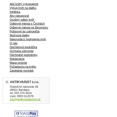
Aké knihy vykupujeme
Výkup kníh na diaľku
Infolinka
Ako nakupovať
Osobný odber kníh
Odberné miesta v Čechách
Odberné miesta na Slovensku
Poštovné do zahraničia
Možnosti platby
Nápoveda k hodnoteniu kníh
O nás
Darčeková poukážka
Ochrana súkromia
Obchodné podmienky
Reklamácie
Mapa stránok
Požiadavka na knihu
Zasielanie noviniek
ANTIKVARIÁT s.r.o.
Radničné námestie 46
08501 Bardejov
tel: 054 474 4424
mob: 0903 612078
info@antikvariatshop.sk