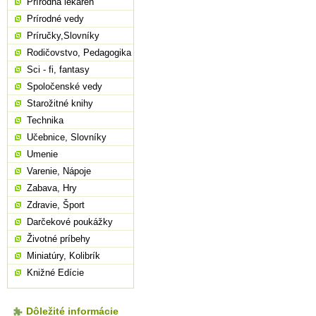
Prírodná lekáreň
Prírodné vedy
Príručky,Slovníky
Rodičovstvo, Pedagogika
Sci - fi, fantasy
Spoločenské vedy
Starožitné knihy
Technika
Učebnice, Slovníky
Umenie
Varenie, Nápoje
Zabava, Hry
Zdravie, Šport
Darčekové poukážky
Životné príbehy
Miniatúry, Kolibrík
Knižné Edície
Dôležité informácie