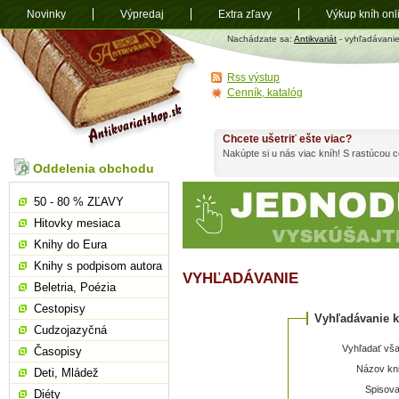
Novinky
Výpredaj
Extra zľavy
Výkup kníh onl
Antikvariát
Nachádzate sa:
Antikvariát
- vyhľadávani
shop.sk
Rss výstup
Cenník, katalóg
Chcete ušetriť ešte viac?
Nakúpte si u nás viac kníh! S rastúcou
Oddelenia obchodu
50 - 80 % ZĽAVY
Hitovky mesiaca
Knihy do Eura
Knihy s podpisom autora
VYHĽADÁVANIE
Beletria, Poézia
Cestopisy
Vyhľadávanie k
Cudzojazyčná
Vyhľadať vša
Časopisy
Názov kni
Deti, Mládež
Spisova
Diéty