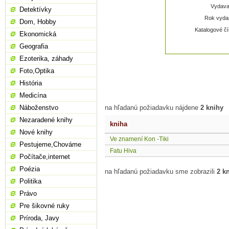
Vydavat
Detektívky
Rok vydan
Dom, Hobby
Katalogové čí
Ekonomická
Geografia
Ezoterika, záhady
Foto,Optika
História
Medicína
Náboženstvo
na hľadanú požiadavku nájdene
2 knihy
Nezaradené knihy
kniha
Nové knihy
Ve znamení Kon -Tiki
Pestujeme,Chováme
Fatu Hiva
Počítače,internet
Poézia
na hľadanú požiadavku sme zobrazili
2 k
Politika
Právo
Pre šikovné ruky
Príroda, Javy