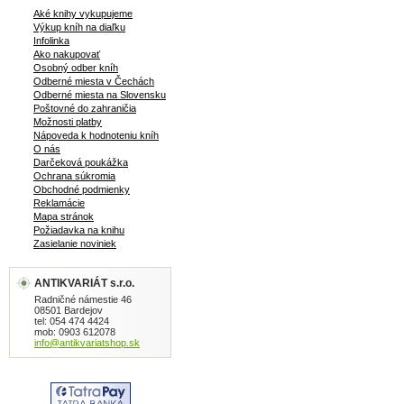
Aké knihy vykupujeme
Výkup kníh na diaľku
Infolinka
Ako nakupovať
Osobný odber kníh
Odberné miesta v Čechách
Odberné miesta na Slovensku
Poštovné do zahraničia
Možnosti platby
Nápoveda k hodnoteniu kníh
O nás
Darčeková poukážka
Ochrana súkromia
Obchodné podmienky
Reklamácie
Mapa stránok
Požiadavka na knihu
Zasielanie noviniek
ANTIKVARIÁT s.r.o.
Radničné námestie 46
08501 Bardejov
tel: 054 474 4424
mob: 0903 612078
info@antikvariatshop.sk