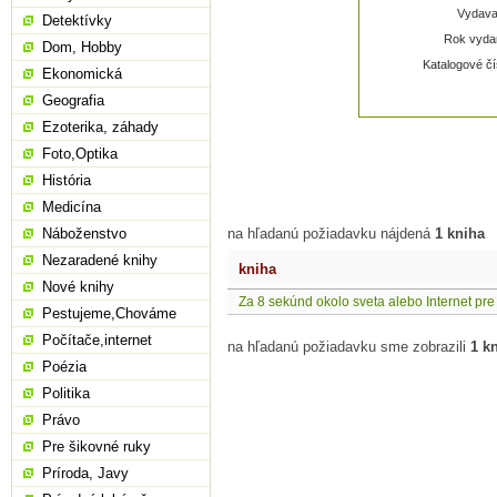
Vydavat
Detektívky
Rok vydan
Dom, Hobby
Katalogové čí
Ekonomická
Geografia
Ezoterika, záhady
Foto,Optika
História
Medicína
Náboženstvo
na hľadanú požiadavku nájdená
1 kniha
Nezaradené knihy
kniha
Nové knihy
Za 8 sekúnd okolo sveta alebo Internet pr
Pestujeme,Chováme
Počítače,internet
na hľadanú požiadavku sme zobrazili
1 k
Poézia
Politika
Právo
Pre šikovné ruky
Príroda, Javy