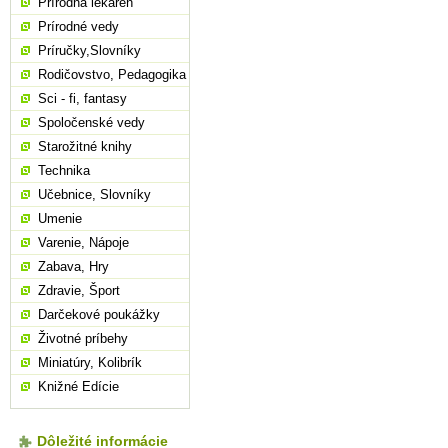
Prírodná lekáreň
Prírodné vedy
Príručky,Slovníky
Rodičovstvo, Pedagogika
Sci - fi, fantasy
Spoločenské vedy
Starožitné knihy
Technika
Učebnice, Slovníky
Umenie
Varenie, Nápoje
Zabava, Hry
Zdravie, Šport
Darčekové poukážky
Životné príbehy
Miniatúry, Kolibrík
Knižné Edície
Dôležité informácie