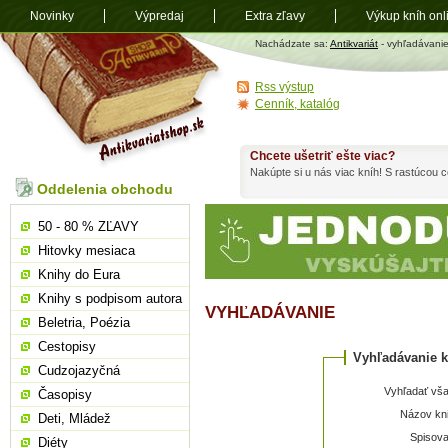
Novinky
Výpredaj
Extra zľavy
Výkup kníh onl
Antikvariát
Nachádzate sa:
Antikvariát
- vyhľadávani
shop.sk
Rss výstup
Cenník, katalóg
Chcete ušetriť ešte viac?
Nakúpte si u nás viac kníh! S rastúcou
Oddelenia obchodu
50 - 80 % ZĽAVY
Hitovky mesiaca
Knihy do Eura
Knihy s podpisom autora
VYHĽADÁVANIE
Beletria, Poézia
Cestopisy
Vyhľadávanie k
Cudzojazyčná
Vyhľadať vša
Časopisy
Názov kni
Deti, Mládež
Spisova
Diéty