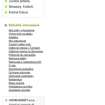
Životné príbehy
Miniatúry, Kolibrík
Knižné Edície
Dôležité informácie
Aké knihy vykupujeme
Výkup kníh na diaľku
Infolinka
Ako nakupovať
Osobný odber kníh
Odberné miesta v Čechách
Odberné miesta na Slovensku
Poštovné do zahraničia
Možnosti platby
Nápoveda k hodnoteniu kníh
O nás
Darčeková poukážka
Ochrana súkromia
Obchodné podmienky
Reklamácie
Mapa stránok
Požiadavka na knihu
Zasielanie noviniek
ANTIKVARIÁT s.r.o.
Radničné námestie 46