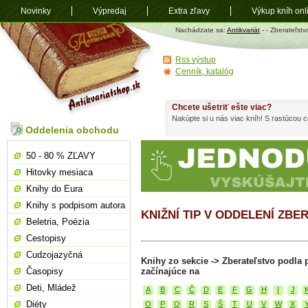
Novinky
Výpredaj
Extra zľavy
Výkup kníh onl
Antikvariát
Nachádzate sa:
Antikvariát
-
- Zberateľstv
shop.sk
Rss výstup
Cenník, katalóg
Chcete ušetriť ešte viac?
Nakúpte si u nás viac kníh! S rastúcou
Oddelenia obchodu
50 - 80 % ZĽAVY
Hitovky mesiaca
Knihy do Eura
Knihy s podpisom autora
KNIŽNÍ TIP V ODDELENÍ ZB
Beletria, Poézia
Cestopisy
Cudzojazyčná
Knihy zo sekcie -> Zberateľstvo podla
Časopisy
začínajúce na
Deti, Mládež
A
B
C
Č
D
E
F
G
H
I
J
Diéty
O
P
Q
R
S
Š
T
U
V
W
X