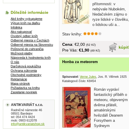
přítomnosti: v
nebývale hlubokém,
Dôležité informácie
hledačském zájmu o
Aké knihy vykupujeme
ryze lidské v člověku,
Výkup kníh na diaľku
o lidskou uši a...
Infolinka
Ako nakupovať
Stav knihy:
Osobný odber kníh
Odberné miesta v Čechách
Cena
: €2,00
Odberné miesta na Slovensku
(52 Kč)
kúpi
Poštovné do zahraničia
Pre Vás:
€1,90
(49 Kč)
Možnosti platby
Nápoveda k hodnoteniu kníh
Honba za meteorem
O nás
Darčeková poukážka
Ochrana súkromia
Obchodné podmienky
Spisovatel
:
Verne Jules
, Jos. R. Vilímek 1925
Reklamácie
Katalogové číslo: K8454
Mapa stránok
Požiadavka na knihu
Román vypráví
Zasielanie noviniek
fantastický příběh o
meteoru, objeveným
ANTIKVARIÁT s.r.o.
dvěma přáteli,
amatérskými
Radničné námestie 46
08501 Bardejov
hvězdáři Deanem
tel: 054 474 4424
Forsythem a
mob: 0903 612078
info@antikvariatshop.sk
Sydneym