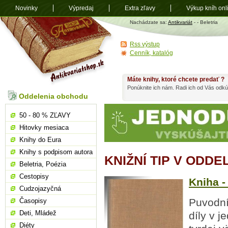
Novinky
Výpredaj
Extra zľavy
Výkup kníh onl
Antikvariát
Nachádzate sa:
Antikvariát
-
- Beletria
shop.sk
Rss výstup
Cenník, katalóg
Máte knihy, ktoré chcete predať ?
Ponúknite ich nám. Radi ich od Vás odkú
Oddelenia obchodu
50 - 80 % ZĽAVY
Hitovky mesiaca
Knihy do Eura
Knihy s podpisom autora
KNIŽNÍ TIP V ODDE
Beletria, Poézia
Cestopisy
Kniha -
Cudzojazyčná
Puvodní 
Časopisy
Deti, Mládež
díly v j
Diéty