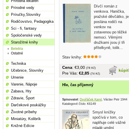
Prírodná lekáreň
Dívčí román z
Prírodné vedy
venkova. Hanička,
Príručky,Slovníky
pražské děvčátko, je
Rodičovstvo, Pedagogika
poslána rodiči na
venkov na
Sci - fi, fantasy
zotavenou po těžké
Spoločenské vedy
nemoci. Věrnými
Starožitné knihy
družkami jsou jí tři
přítelkyně, tolik...
Beletria
Ostatné
Stav knihy:
Technika
Cena
: €3,00
(78 Kč)
kúpi
Učebnice, Slovníky
Pre Vás:
€2,85
(74 Kč)
Umenie
Varenie, Nápoje
Hle, čas příjemný
Zabava, Hry
Zdravie, Šport
Spisovatel
:
Dvořáček Karel
, Václav Petr 1944
Katalogové číslo: K6149
Darčekové poukážky
Životné príbehy
Smysl knížky
spočívá v tom, co
Miniatúry, Kolibrík
naplňuje celé vážné
Knižné Edície
mladé umění