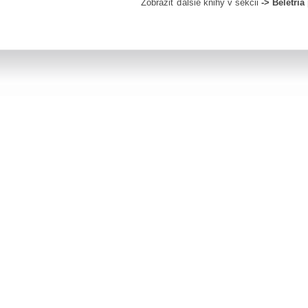
Zobraziť ďalšie knihy v sekcii
-> Beletri