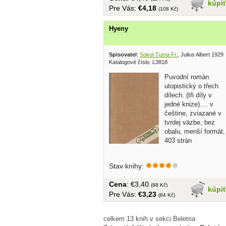
kúpi
Pre Vás:
€4,18
(108 Kč)
Hyeny
Spisovatel
:
Sokol-Tuma Fr.
, Julius Albert 1929
Katalogové číslo: L3818
Puvodní román
utopistický o třech
dílech. (tři díly v
jedné knize).... v
češtine, zviazané v
tvrdej väzbe, bez
obalu, menší formát,
403 strán
Stav knihy:
Cena
: €3,40
(88 Kč)
kúpi
Pre Vás:
€3,23
(84 Kč)
celkem 13 knih v sekci Beletria