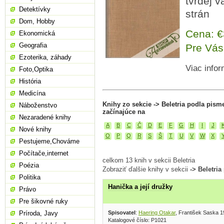
tvrdej 
Detektívky
strán
Dom, Hobby
Cena: 
Ekonomická
Geografia
Pre Vás
Ezoterika, záhady
Viac infor
Foto,Optika
História
Medicína
Knihy zo sekcie -> Beletria podla pism
Náboženstvo
začínajúce na
Nezaradené knihy
A
B
C
Č
D
E
F
G
H
I
J
Nové knihy
O
P
Q
R
S
Š
T
U
V
W
X
Pestujeme,Chováme
Počítače,internet
celkom 13 knih v sekcii Beletria
Poézia
Zobraziť ďalšie knihy v sekcii
-> Beletri
Politika
Hanička a její družky
Právo
Pre šikovné ruky
Spisovatel
:
Haering Otakar
, František Saska 
Príroda, Javy
Katalogové číslo: P1021