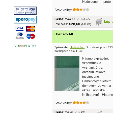
Hudelsonem - proto
dostal název...
Stav knihy:
Cena
: €44,00
(1 140 Kč)
kúpi
Pre Vás:
€28,60
(741 Kč)
Hostišov I-II.
Spisovatel
:
Herben Jan
, Družstevní práce 193
Katalogové číslo: L5471
Pásmo vyprávění,
vzpomínek a
vyznání, črt a
obrázků látkově
inspirované
Herbenových letním
domovem ve vsi na
okraji Táborska.
Kniha první - Historie
z našeho...
Stav knihy:
Cena
: €4,40
(114 Kč)