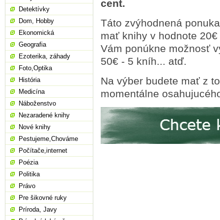
cent.
Detektívky
Dom, Hobby
Táto zvýhodnená ponuka 
Ekonomická
mať knihy v hodnote 20€
Geografia
Vám ponúkne možnosť výbe
Ezoterika, záhady
50€ - 5 kníh... atď.
Foto,Optika
Na výber budete mať z t
História
Medicína
momentálne osahujucého
Náboženstvo
Nezaradené knihy
Nové knihy
Pestujeme,Chováme
Počítače,internet
Poézia
Politika
Právo
Pre šikovné ruky
Príroda, Javy