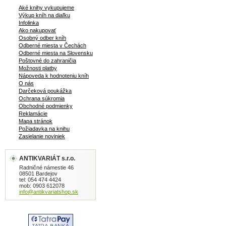
Aké knihy vykupujeme
Výkup kníh na diaľku
Infolinka
Ako nakupovať
Osobný odber kníh
Odberné miesta v Čechách
Odberné miesta na Slovensku
Poštovné do zahraničia
Možnosti platby
Nápoveda k hodnoteniu kníh
O nás
Darčeková poukážka
Ochrana súkromia
Obchodné podmienky
Reklamácie
Mapa stránok
Požiadavka na knihu
Zasielanie noviniek
ANTIKVARIÁT s.r.o.
Radničné námestie 46
08501 Bardejov
tel: 054 474 4424
mob: 0903 612078
info@antikvariatshop.sk