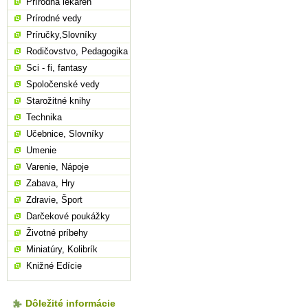
Prírodná lekáreň
Prírodné vedy
Príručky,Slovníky
Rodičovstvo, Pedagogika
Sci - fi, fantasy
Spoločenské vedy
Starožitné knihy
Technika
Učebnice, Slovníky
Umenie
Varenie, Nápoje
Zabava, Hry
Zdravie, Šport
Darčekové poukážky
Životné príbehy
Miniatúry, Kolibrík
Knižné Edície
Dôležité informácie