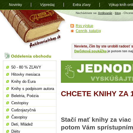
Novinky
Výpredaj
Extra zľavy
Výkup kníh onl
Antikvariát
Nachádzate sa:
Antikvariát
-
blog
- Chcete
shop.sk
Rss výstup
Cenník, katalóg
Neviete, čím by ste urobili radosť
Darčeková poukážka
je potom ten naj
Oddelenia obchodu
50 - 80 % ZĽAVY
Hitovky mesiaca
Knihy do Eura
Knihy s podpisom autora
CHCETE KNIHY ZA 
Beletria, Poézia
Cestopisy
Cudzojazyčná
Časopisy
Stačí mať knihy za viac
Deti, Mládež
potom Vám sprístupní
Diéty