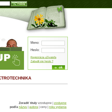
Blog
Meno:
Heslo:
Registrácia užívateľa
Zabudli ste heslo ?
EKTROTECHNIKA
Zoradiť tituly
vzostupne |
zostupne
podľa
názvu
|
autora
| ceny |
roku vydania