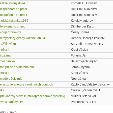
ieť televízny divák
Korbell J., Jiroušek E.
bezpečnost pri práci
Hejl Emil a kolektív
bezpečnost pri práci
Hejl Emil a kolektív
chnická ročenka 1986
Kolektív autorov
 televízneho príjmu
Dillnberger Karol
 příjem televize
Český Tomáš
riemyselnej výroby koženej obuvi
Dendiš Ondrej a kolektív
ouží člověku
Sury Jiří, Remsa Vaclav
hnika I.
Klepl Václav
ký záznam
Fortuna Ján
 mechanika
Balažovjech Vojtech
anipulácie s materiálom
Toran / Vyhnal
nika II.
Klepl Václav
 modely železníc
Nepraš Ivan
e využitie energie v rodinných domoch
Kaclík Ján, Valášek Jaroslav
iky
Galata J,Záhorcová J.
 prekladový slovník (mikroprocesorové systémy)
Muller Dieter a kol.
lovník naučný I-IV.
Procházka V. a kol.
knih v sekci