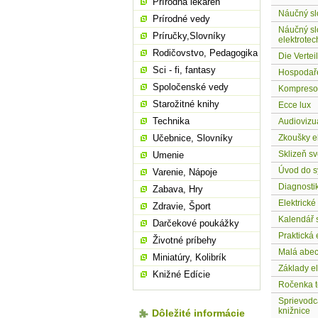
Prírodná lekáreň
Náučný slo
Prírodné vedy
Náučný sl
Príručky,Slovníky
elektrotec
Rodičovstvo, Pedagogika
Die Vertei
Sci - fi, fantasy
Hospodaře
Spoločenské vedy
Kompreso
Starožitné knihy
Ecce lux
Technika
Audiovizuá
Učebnice, Slovníky
Zkoušky e
Sklizeň sv
Umenie
Úvod do s
Varenie, Nápoje
Diagnostik
Zabava, Hry
Elektrické 
Zdravie, Šport
Kalendář 
Darčekové poukážky
Praktická 
Životné príbehy
Malá abec
Miniatúry, Kolibrík
Základy el
Knižné Edície
Ročenka t
Sprievodc
knižnice
Dôležité informácie