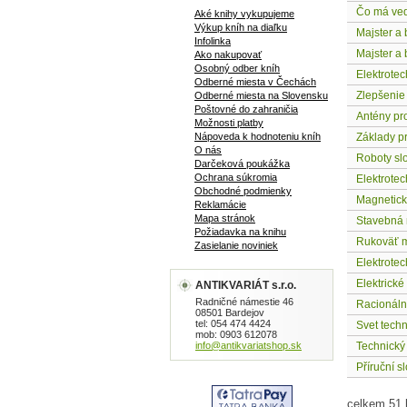
Čo má ved
Aké knihy vykupujeme
Výkup kníh na diaľku
Majster a 
Infolinka
Majster a 
Ako nakupovať
Osobný odber kníh
Elektrote
Odberné miesta v Čechách
Zlepšenie
Odberné miesta na Slovensku
Poštovné do zahraničia
Antény pro
Možnosti platby
Nápoveda k hodnoteniu kníh
Základy p
O nás
Roboty sl
Darčeková poukážka
Ochrana súkromia
Elektrotec
Obchodné podmienky
Magnetic
Reklamácie
Mapa stránok
Stavebná
Požiadavka na knihu
Rukoväť m
Zasielanie noviniek
Elektrotech
Elektrické
ANTIKVARIÁT s.r.o.
Radničné námestie 46
Racionáln
08501 Bardejov
tel: 054 474 4424
Svet techn
mob: 0903 612078
info@antikvariatshop.sk
Technický
Příruční s
celkem 51 