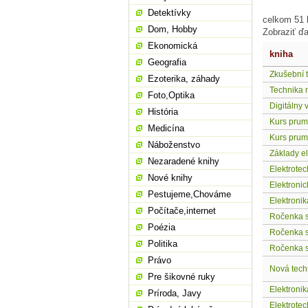
Detektívky
celkom 51 k
Dom, Hobby
Zobraziť ďa
Ekonomická
kniha
Geografia
Zkušební t
Ezoterika, záhady
Technika 
Foto,Optika
Digitálny 
História
Kurs prumy
Medicína
Kurs prum
Náboženstvo
Základy ele
Nezaradené knihy
Elektrote
Nové knihy
Elektroni
Pestujeme,Chováme
Elektroni
Počítače,internet
Ročenka s
Poézia
Ročenka s
Politika
Ročenka s
Právo
Nová techni
Pre šikovné ruky
Elektroni
Príroda, Javy
Elektrotech