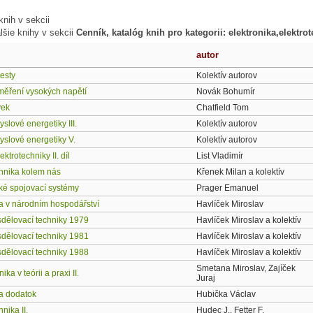
nih v sekcii
lšie knihy v sekcii
Cenník, katalóg knih pro kategorii: elektronika,elektro
autor
esty
Kolektív autorov
měření vysokých napětí
Novák Bohumír
vek
Chatfield Tom
slové energetiky III.
Kolektív autorov
yslové energetiky V.
Kolektív autorov
ktrotechniky II. díl
List Vladimír
chnika kolem nás
Křenek Milan a kolektív
cké spojovací systémy
Prager Emanuel
ka v národním hospodářství
Havlíček Miroslav
dělovací techniky 1979
Havlíček Miroslav a kolektív
dělovací techniky 1981
Havlíček Miroslav a kolektív
dělovací techniky 1988
Havlíček Miroslav a kolektív
Smetana Miroslav, Zajíček
ka v teórii a praxi II.
Juraj
ka dodatok
Hubička Václav
nika II.
Hudec J., Fetter F.