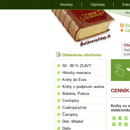
Novinky
Výpredaj
Extr
Antikvariá
Na
shop.sk
Rs
Ce
Chc
Stač
Oddelenia obchodu
kní
50 - 80 % ZĽAVY
Hitovky mesiaca
Knihy do Eura
Knihy s podpisom autora
CENNÍK
Beletria, Poézia
Cestopisy
Knihy zo s
Cudzojazyčná
elektronik
Časopisy
A
B
C
Deti, Mládež
O
P
Q
Diéty