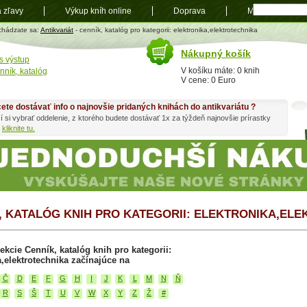
a zľavy
Výkup kníh online
Doprava
Mapa
t
chádzate sa:
Antikvariát
- cenník, katalóg pro kategorii: elektronika,elektrotechnika
Nákupný košík
s výstup
V košíku máte: 0 knih
nník, katalóg
V cene: 0 Euro
ete dostávať info o najnovšie pridaných knihách do antikvariátu ?
í si vybrať oddelenie, z ktorého budete dostávať 1x za týždeň najnovšie prírastky
h
kliknite tu.
, KATALÓG KNIH PRO KATEGORII: ELEKTRONIKA,EL
ekcie Cenník, katalóg knih pro kategorii:
a,elektrotechnika začínajúce na
Č
D
E
F
G
H
I
J
K
L
M
N
Ň
R
S
Š
T
U
V
W
X
Y
Z
Ž
#