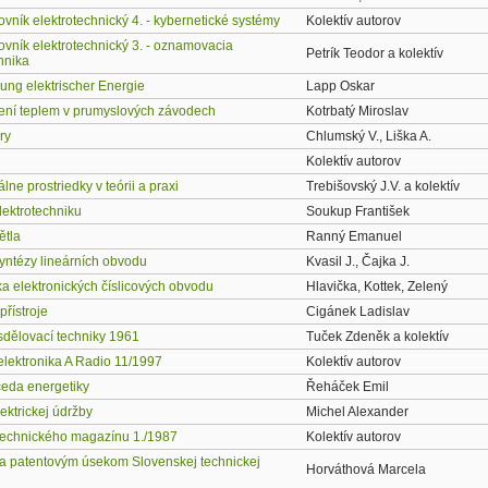
vník elektrotechnický 4. - kybernetické systémy
Kolektív autorov
ovník elektrotechnický 3. - oznamovacia
Petrík Teodor a kolektív
hnika
lung elektrischer Energie
Lapp Oskar
ní teplem v prumyslových závodech
Kotrbatý Miroslav
ry
Chlumský V., Liška A.
Kolektív autorov
lne prostriedky v teórii a praxi
Trebišovský J.V. a kolektív
lektrotechniku
Soukup František
ětla
Ranný Emanuel
yntézy lineárních obvodu
Kvasil J., Čajka J.
a elektronických číslicových obvodu
Hlavička, Kottek, Zelený
přístroje
Cigánek Ladislav
sdělovací techniky 1961
Tuček Zdeněk a kolektív
elektronika A Radio 11/1997
Kolektív autorov
eda energetiky
Řeháček Emil
ektrickej údržby
Michel Alexander
echnického magazínu 1./1987
Kolektív autorov
a patentovým úsekom Slovenskej technickej
Horváthová Marcela