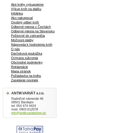
Aké knihy vykupujeme
Výkup kníh na diaľku
Infolinka
Ako nakupovať
Osobný odber kníh
Odberné miesta v Čechách
Odberné miesta na Slovensku
Poštovné do zahraničia
Možnosti platby
Nápoveda k hodnoteniu kníh
O nás
Darčeková poukážka
Ochrana súkromia
Obchodné podmienky
Reklamácie
Mapa stránok
Požiadavka na knihu
Zasielanie noviniek
ANTIKVARIÁT s.r.o.
Radničné námestie 46
08501 Bardejov
tel: 054 474 4424
mob: 0903 612078
info@antikvariatshop.sk