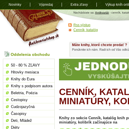
Novinky
Výpredaj
Extra zľavy
Výkup kníh onl
Antikvariát
Nachádzate sa:
Antikvariát
- cenník, kataló
shop.sk
Rss výstup
Cenník, katalóg
Máte knihy, ktoré chcete predať ?
Ponúknite ich nám. Radi ich od Vás odkú
Oddelenia obchodu
50 - 80 % ZĽAVY
Hitovky mesiaca
Knihy do Eura
Knihy s podpisom autora
CENNÍK, KATA
Beletria, Poézia
MINIATÚRY, KO
Cestopisy
Cudzojazyčná
Časopisy
Knihy zo sekcie Cenník, katalóg knih pr
Deti, Mládež
miniatúry, kolibrík začínajúce na
Diéty