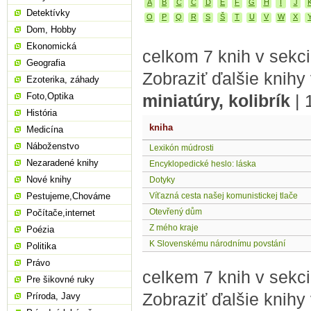
A
B
C
Č
D
E
F
G
H
I
J
Detektívky
O
P
Q
R
S
Š
T
U
V
W
X
Dom, Hobby
Ekonomická
celkom 7 knih v sekci
Geografia
Zobraziť ďalšie knihy
Ezoterika, záhady
Foto,Optika
miniatúry, kolibrík
|
História
kniha
Medicína
Náboženstvo
Lexikón múdrosti
Nezaradené knihy
Encyklopedické heslo: láska
Nové knihy
Dotyky
Pestujeme,Chováme
Víťazná cesta našej komunistickej tlače
Otevřený dům
Počítače,internet
Z mého kraje
Poézia
K Slovenskému národnímu povstání
Politika
Právo
celkem 7 knih v sekci
Pre šikovné ruky
Zobraziť ďalšie knihy
Príroda, Javy