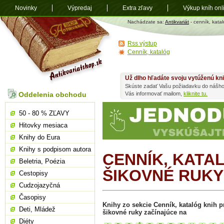
Novinky
Výpredaj
Extra zľavy
Výkup kníh onl
Antikvariát
Nachádzate sa:
Antikvariát
- cenník, katal
shop.sk
Rss výstup
Cenník, katalóg
Už dlho hľadáte svoju vytúženú kn
Skúste zadať Vašu požiadavku do nášho
Oddelenia obchodu
Vás informovať mailom,
kliknite tu.
50 - 80 % ZĽAVY
Hitovky mesiaca
Knihy do Eura
Knihy s podpisom autora
CENNÍK, KATA
Beletria, Poézia
ŠIKOVNÉ RUKY
Cestopisy
Cudzojazyčná
Časopisy
Knihy zo sekcie Cenník, katalóg knih pr
Deti, Mládež
šikovné ruky začínajúce na
Diéty