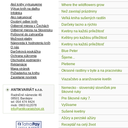
Aké knihy vykupujeme
Where the wildflowers grow
Výkup kníh na diaľku
Než zavolají prázdniny
Infolinka
Ako nakupovať
Veľká kniha sušených rastlín
Osobný odber kníh
Darčeky lacno a rýchlo
Odberné miesta v Čechách
Odberné miesta na Slovensku
Kvetiny na každú príležitosť
Poštovné do zahraničia
Květiny pro každou příležitost
Možnosti platby
Nápoveda k hodnoteniu kníh
Kvetiny na každú príležitosť
O nás
Blue Peter
Darčeková poukážka
Ochrana súkromia
Šijeme...
Obchodné podmienky
Pletieme
Reklamácie
Mapa stránok
Okrasné rastliny v byte a na pracovisku
Požiadavka na knihu
Zasielanie noviniek
Viazačstvo a aranžovanie kvetín
Nemecko - slovenský slovníček pre
ANTIKVARIÁT s.r.o.
šikovné ruky
Radničné námestie 46
Pre šikovné ruky 7.
08501 Bardejov
tel: 054 474 4424
Vyšívame
mob: 0903 612078
info@antikvariatshop.sk
Sušené kvetiny
Ažúry a perzské ažúry
Receptář na celý život