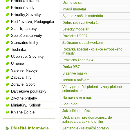
Prírodná lekáreň
Učíme se šít
Prírodné vedy
Mladá modelár
Príručky,Slovníky
Šijeme z našich materiálu
Rodičovstvo, Pedagogika
Dobré rady zo života 1.
Sci - fi, fantasy
Letecký modelár
Spoločenské vedy
Rozárka 1/2007
Starožitné knihy
Začínáme s patchworkem
Technika
Rozárka speciál - kolekce evropského
malířství
Učebnice, Slovníky
Praktická žena 6/84
Umenie
Dorka 9/87
Varenie, Nápoje
Bláznivé masky
Zabava, Hry
Jehlou a háčkem
Zdravie, Šport
Vzory pro ruční pletení - vzory pletené
snímáním ok
Darčekové poukážky
Na návštěvě u nás
Životné príbehy
Scoubidou
Miniatúry, Kolibrík
Jak udělat hračku
Knižné Edície
Urob si sám pre domácnosť, do
záhrady, darčeky, foto-film
Dôležité informácie
Zentangle - relaxační obrázky