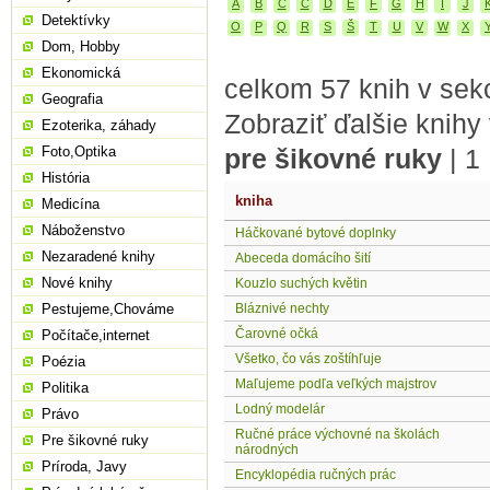
A
B
C
Č
D
E
F
G
H
I
J
Detektívky
O
P
Q
R
S
Š
T
U
V
W
X
Dom, Hobby
Ekonomická
celkom 57 knih v sekc
Geografia
Zobraziť ďalšie knihy
Ezoterika, záhady
Foto,Optika
pre šikovné ruky
|
1
História
kniha
Medicína
Náboženstvo
Háčkované bytové doplnky
Nezaradené knihy
Abeceda domácího šití
Nové knihy
Kouzlo suchých květin
Pestujeme,Chováme
Bláznivé nechty
Čarovné očká
Počítače,internet
Všetko, čo vás zoštíhľuje
Poézia
Maľujeme podľa veľkých majstrov
Politika
Lodný modelár
Právo
Ručné práce výchovné na školách
Pre šikovné ruky
národných
Príroda, Javy
Encyklopédia ručných prác