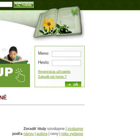
Blog
Meno:
Heslo:
Registrácia užívateľa
Zabudli ste heslo ?
TNÉ
Zoradiť tituly
vzostupne |
zostupne
podľa
názvu
|
autora
| ceny |
roku vydania