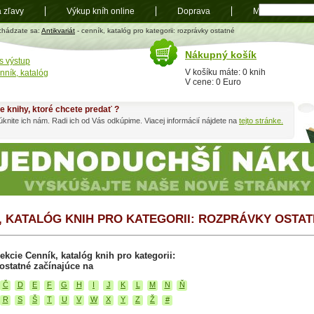
a zľavy
Výkup kníh online
Doprava
Mapa
t
chádzate sa:
Antikvariát
- cenník, katalóg pro kategorii: rozprávky ostatné
Nákupný košík
s výstup
V košíku máte: 0 knih
nník, katalóg
V cene: 0 Euro
e knihy, ktoré chcete predať ?
knite ich nám. Radi ich od Vás odkúpime. Viacej informácií nájdete na
tejto stránke.
, KATALÓG KNIH PRO KATEGORII: ROZPRÁVKY OSTA
ekcie Cenník, katalóg knih pro kategorii:
ostatné začínajúce na
Č
D
E
F
G
H
I
J
K
L
M
N
Ň
R
S
Š
T
U
V
W
X
Y
Z
Ž
#