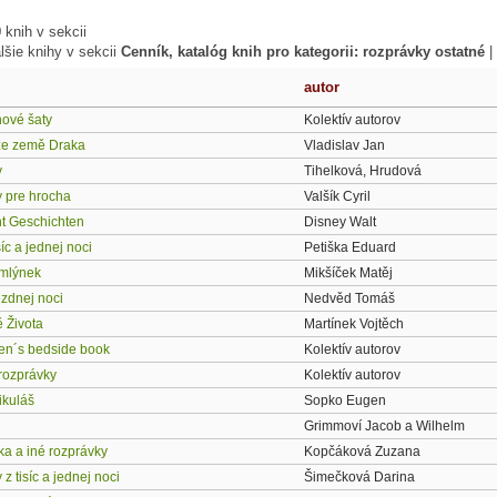
knih v sekcii
lšie knihy v sekcii
Cenník, katalóg knih pro kategorii: rozprávky ostatné
|
autor
nové šaty
Kolektív autorov
ze země Draka
Vladislav Jan
y
Tihelková, Hrudová
 pre hrocha
Valšík Cyril
t Geschichten
Disney Walt
síc a jednej noci
Petiška Eduard
mlýnek
Mikšíček Matěj
ezdnej noci
Nedvěd Tomáš
 Života
Martínek Vojtěch
ren´s bedside book
Kolektív autorov
 rozprávky
Kolektív autorov
ikuláš
Sopko Eugen
Grimmoví Jacob a Wilhelm
tka a iné rozprávky
Kopčáková Zuzana
z tisíc a jednej noci
Šimečková Darina