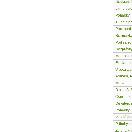
Neukradni 
Jarné vtá
Pohádky
Tulenia p
Pocahont
Rozprávky
Poď sa so
Rozprávky
Modrá kni
Fimfárum
V potu tvár
Arabela,
Maľva
Biela kňa
Osmijanko
Devatero
Pohádky
Veselé po
Príbehy z 
Zelená kn