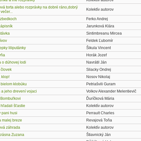
enke a iné rozprávky
Kolektív autorov
vá torta alebo rozprávky na dobré ráno,dobrý
Kolektív autorov
večer...
ezbedkoch
Ferko Andrej
zápisník
Jarunková Klára
stávka
Sintimbreanu Mircea
ívov
Feldek Ľubomír
iepky liliputánky
Šikula Vincent
yňa
Horák Jozef
 o dúhovej lodi
Navrátil Ján
 človek
Sliacky Ondrej
 klop!
Nosov Nikolaj
 bielom klobúku
Petriašvili Guram
 a jeho drevení vojaci
Volkov Alexander Melentievič
 Bombuľkovi
Ďuríčková Mária
 hľadali šťastie
Kolektív autorov
 pani husi
Perrault Charles
a malej breze
Revajová Toňa
ová záhrada
Kolektív autorov
 krásna Zuzana
Štiavnický Ján