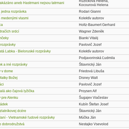
Růžičková Helena,
akázáno aneb Hastrmani nejsou tatrmani
Kocourová Helena
 jedna rozprávka
Rodari Gianni
s medenými vlasmi
Kolektív autorov
ca
Holtz-Baumert Gerhard
račích srdcí
Wagner Zdeněk
mčeky
Bianki Vitalij
 rozprávky
Pavlovič Jozef
atá Labka - Bieloruské rozprávky
Kolektív autorov
Podjavorinská Ľudmila
k a iné rozprávky
Štiavnický Ján
y v dome
Friedová Libuša
Matky Božej
Disney Walt
áci
Pavlovič Jozef
alá ako čajová lyžička
Proysen Alf
 pre Alenku
Šugajev Viačeslav
hádek
Kubín Štefan Josef
zlatníkovej dcére
Štiavnický Ján
aní - Vietnamské ľudové rozprávky
Múčka Ján
e dobrodružstvá
Nestajko Vsevolod