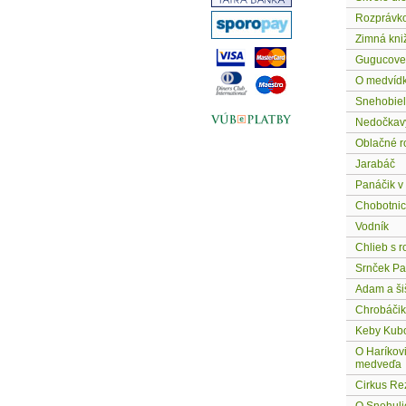
Rozprávko
Zimná kni
Gugucove
O medvídko
Snehobiel
Nedočkav
Oblačné r
Jarabáč
Panáčik v
Chobotnic
Vodník
Chlieb s 
Srnček Pa
Adam a ši
Chrobáčik
Keby Kub
O Haríkovi
medveďa
Cirkus R