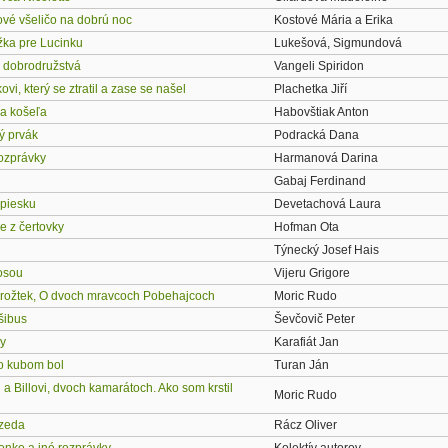
vé všeličo na dobrú noc
Kostové Mária a Erika
žka pre Lucinku
Lukešová, Sigmundová
 dobrodružstvá
Vangeli Spiridon
vi, který se ztratil a zase se našel
Plachetka Jiří
a košeľa
Habovštiak Anton
ý prvák
Podracká Dana
ozprávky
Harmanová Darina
Gabaj Ferdinand
 piesku
Devetachová Laura
e z čertovky
Hofman Ota
Týnecký Josef Hais
rosou
Vijeru Grigore
rožtek, O dvoch mravcoch Pobehajcoch
Moric Rudo
šibus
Ševčovič Peter
y
Karafiát Jan
o kubom bol
Turan Ján
 a Billovi, dvoch kamarátoch. Ako som krstil
Moric Rudo
ezeda
Rácz Oliver