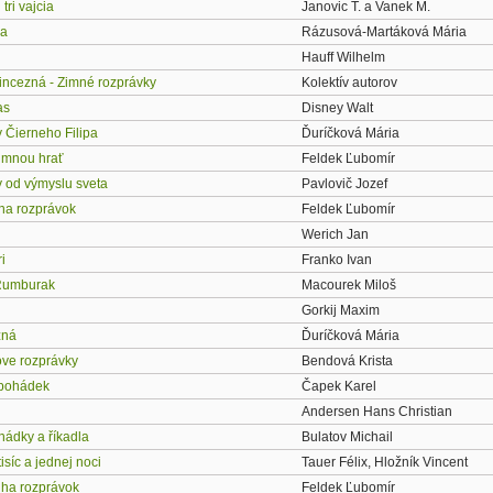
tri vajcia
Janovic T. a Vanek M.
ča
Rázusová-Martáková Mária
Hauff Wilhelm
rincezná - Zimné rozprávky
Kolektív autorov
as
Disney Walt
 Čierneho Filipa
Ďuríčková Mária
 mnou hrať
Feldek Ľubomír
 od výmyslu sveta
Pavlovič Jozef
ha rozprávok
Feldek Ľubomír
Werich Jan
i
Franko Ivan
 Rumburak
Macourek Miloš
Gorkij Maxim
žná
Ďuríčková Mária
ve rozprávky
Bendová Krista
 pohádek
Čapek Karel
Andersen Hans Christian
hádky a říkadla
Bulatov Michail
tisíc a jednej noci
Tauer Félix, Hložník Vincent
iha rozprávok
Feldek Ľubomír