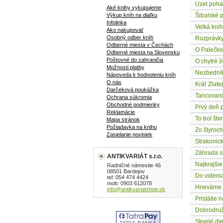
Uzel poh
Aké knihy vykupujeme
Výkup kníh na diaľku
Šibalské 
Infolinka
Velká kni
Ako nakupovať
Osobný odber kníh
Rozprávk
Odberné miesta v Čechách
O Palečko
Odberné miesta na Slovensku
Poštovné do zahraničia
O chytré ž
Možnosti platby
Nezbední
Nápoveda k hodnoteniu kníh
O nás
Kráľ Zlatej
Darčeková poukážka
Tancovani
Ochrana súkromia
Obchodné podmienky
Prvý deň 
Reklamácie
To bol štvr
Mapa stránok
Požiadavka na knihu
Zo štyroch
Zasielanie noviniek
Strakonic
Záhrada s
ANTIKVARIÁT s.r.o.
Najkrajši
Radničné námestie 46
08501 Bardejov
Do videni
tel: 054 474 4424
mob: 0903 612078
Hneváme 
info@antikvariatshop.sk
Pristátie 
Dobrodruž
Skvelé die