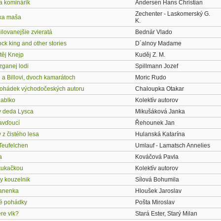
a kominárik
Andersen Hans Christian
Zechenter - Laskomerský G.
ka maša
K.
lovanejšie zvieratá
Bednár Vlado
ck king and other stories
D´alnoy Madame
těj Knejp
Kuděj Z. M.
zganej lodi
Spillmann Jozef
 a Billovi, dvoch kamarátoch
Moric Rudo
ohádek východočeských autoru
Chaloupka Otakar
jablko
Kolektív autorov
 deda Lysca
Mikušáková Janka
avďoucí
Řehounek Jan
 z čistého lesa
Hulanská Katarína
 Teufelchen
Umlauf - Lamatsch Annelies
a
Kováčová Pavla
kukačkou
Kolektív autorov
y kouzelnik
Sílová Bohumila
anenka
Hloušek Jaroslav
é pohádky
Pošta Miroslav
re vlk?
Stará Ester, Starý Milan