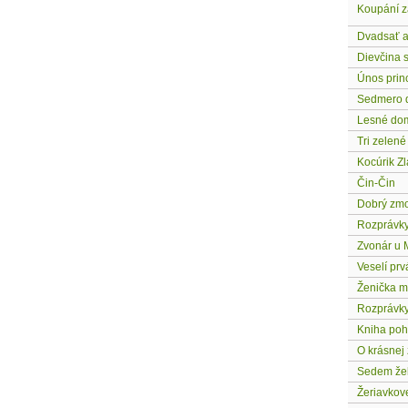
Koupání z
Dvadsať a
Dievčina 
Únos prin
Sedmero d
Lesné do
Tri zelené
Kocúrik Zl
Čin-Čin
Dobrý zmo
Rozprávk
Zvonár u 
Veselí prv
Ženička m
Rozprávky
Kniha po
O krásnej 
Sedem žel
Žeriavkov