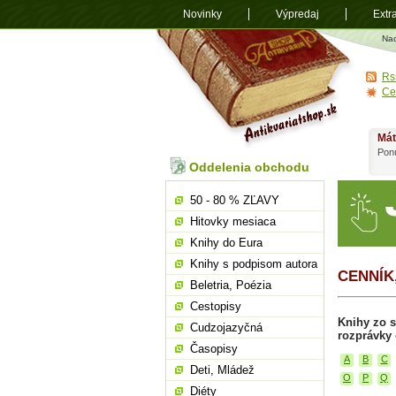
Novinky
Výpredaj
Extr
Antikvariá
Na
shop.sk
Rs
Ce
Mát
Ponú
Oddelenia obchodu
50 - 80 % ZĽAVY
Hitovky mesiaca
Knihy do Eura
Knihy s podpisom autora
CENNÍK
Beletria, Poézia
Cestopisy
Knihy zo s
Cudzojazyčná
rozprávky 
Časopisy
A
B
C
Deti, Mládež
O
P
Q
Diéty