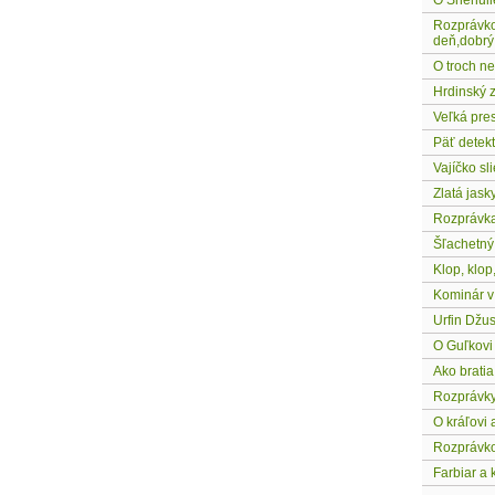
O Snehuli
Rozprávko
deň,dobrý 
O troch n
Hrdinský 
Veľká pre
Päť detekt
Vajíčko sl
Zlatá jask
Rozprávka
Šľachetný
Klop, klop,
Kominár v
Urfin Džus
O Guľkovi
Ako bratia
Rozprávky
O kráľovi 
Rozprávk
Farbiar a