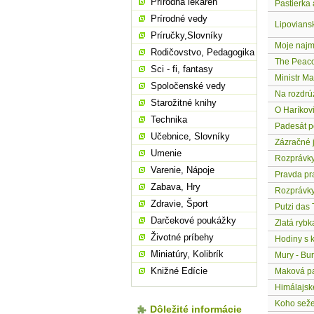
Prírodná lekáreň
Pastierka 
Prírodné vedy
Lipovians
Príručky,Slovníky
Moje najmi
Rodičovstvo, Pedagogika
The Peaco
Sci - fi, fantasy
Ministr Ma
Spoločenské vedy
Na rozdrú
Starožitné knihy
O Haríkovi
Technika
Padesát p
Učebnice, Slovníky
Zázračné 
Umenie
Rozprávky
Varenie, Nápoje
Pravda pr
Zabava, Hry
Rozprávky
Zdravie, Šport
Putzi das
Darčekové poukážky
Zlatá rybk
Životné príbehy
Hodiny s 
Miniatúry, Kolibrík
Mury - Bur
Knižné Edície
Maková p
Himálajsk
Koho seže
Dôležité informácie