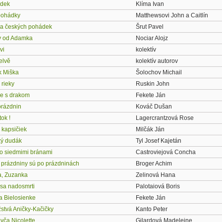
ádek
Klíma Ivan
pohádky
Matthewsovi John a Caitlín
ha českých pohádek
Šrut Pavel
y od Adamka
Nociar Alojz
vi
kolektív
elvě
kolektív autorov
k Miška
Šolochov Michail
 rieky
Ruskin John
e s drakom
Fekete Ján
prázdnin
Kováč Dušan
tok !
Lagercrantzová Rose
 kapsičiek
Milčák Ján
ký dudák
Tyl Josef Kajetán
o siedmimi bránami
Castroviejová Concha
e prázdniny sú po prázdninách
Broger Achim
a, Zuzanka
Zelinová Hana
sa nadosmrti
Palotaiová Boris
na Bielosienke
Fekete Ján
stvá Aničky-Kačičky
Kanto Peter
vča Nicolette
Gilardová Madeleine