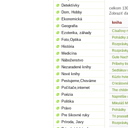
Detektívky
celkom 130 
Dom, Hobby
Zobraziť ďa
Ekonomická
kniha
Geografia
Císařovy 
Ezoterika, záhady
Pohádky 
Foto,Optika
Rozprávk
História
Rozprávky
Medicína
Gute Nach
Náboženstvo
Príbehy ti
Nezaradené knihy
Sedlákuv 
Nové knihy
Kúzlo hvi
Pestujeme,Chováme
O královně
Počítače,internet
The child
Poézia
Najmilšie
Politika
Mikuláš M
Právo
Pohádky
Pre šikovné ruky
Tri prasia
Príroda, Javy
Rozprávky 