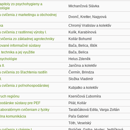
apitoly zo psychohygieny a
Michančová Slávka
ológie
 cvičenia z marketingu a obchodnej
Dvonč, Kretter, Nagyová
ka
Chromý Vratislav a kolektív
cvičenia z rastlinnej výroby I.
Kulík, Karabínová
cvičenia zo základnej agrotechniky
Kollár Bohumil
ované informačné sústavy
Bača, Belica, Ištók
technika a jej využitie
Bača, Belica
sychológie
Helus Zdeněk
II.
Jančina a kolektív
cvičenia zo šľachtenia rastlín
Čermín, Brindza
I.
Složka Vladimír
 cvičenia z poľnohospodárskej
Kubjatko a kolektív
ruch regiónu
Kseničová Ľubomíra
odárske sústavy pre PEF
Pilát, Kollár
laboratórnym cvičeniam z fyziky
Tarabčáková Edita, Varga Zoltán
lna komunikácia
Paľa Gabriel
Tóth, Veselský
cvičenia z chémie I.
Poláček, Galba, Hudec, Jedličková