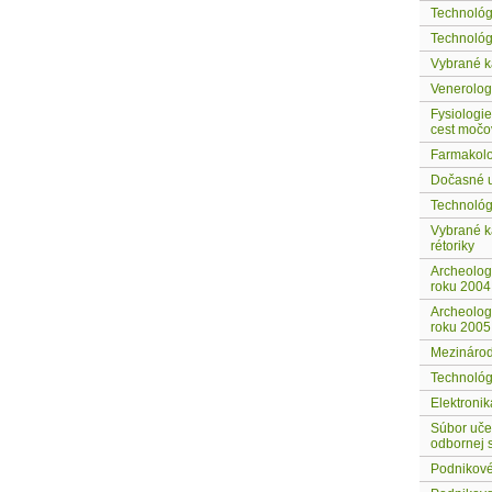
Technológi
Technológi
Vybrané ka
Venerolog
Fysiologie
cest močo
Farmakolo
Dočasné uč
Technológ
Vybrané ka
rétoriky
Archeolog
roku 2004
Archeolog
roku 2005
Mezinárodn
Technológ
Elektroni
Súbor uče
odbornej s
Podnikové