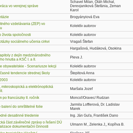
Schavel Milan, Oláh Michal,
práca vo verejnej správe
Derevjaniková Štefánia, Zeman
Karol
ntázie
Brogyányiová Eva
ritného vzdelávania (ZEP) vo
Kolektív autorov
ku
o života spoločnosti
Kolektív autorov
tázky sociálneho učenia cirkvi
Vragaš Štefan
Hargašová, Hudáková, Osokina
apitoly z dejín medzinárodného
Pleva J.
ho hnutia a KSČ I. a II.
e obywatelskie - Scenariusze lekcji
Kolektív autorov
časné tendencie strednej školy
Štepitová Anna
 2003
Kolektív autorov
, mikroskopická a elektrónoptická
Maršala Jozef
I.
po francúszky II. ročník
Moncoľ/Oravec/ Rudzan
Jarmila Lofflerová, Dr. Ladislav
balení do smrštitelné folie
Marek
dné desatinné triedenie
Ing. Ján Guľa, František Dano
ická část závěrečné zprávy o řešení DÚ
Ulmann M., Zelenka J,, Kopřiva B.
alizace dokumentační činnosti