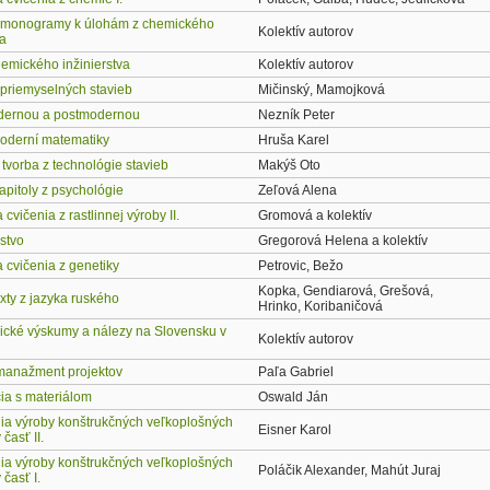
 monogramy k úlohám z chemického
Kolektív autorov
va
hemického inžinierstva
Kolektív autorov
 priemyselných stavieb
Mičinský, Mamojková
dernou a postmodernou
Nezník Peter
oderní matematiky
Hruša Karel
 tvorba z technológie stavieb
Makýš Oto
apitoly z psychológie
Zeľová Alena
cvičenia z rastlinnej výroby II.
Gromová a kolektív
stvo
Gregorová Helena a kolektív
 cvičenia z genetiky
Petrovic, Bežo
Kopka, Gendiarová, Grešová,
xty z jazyka ruského
Hrinko, Koribaničová
ické výskumy a nálezy na Slovensku v
Kolektív autorov
manažment projektov
Paľa Gabriel
ia s materiálom
Oswald Ján
ia výroby konštrukčných veľkoplošných
Eisner Karol
časť II.
ia výroby konštrukčných veľkoplošných
Poláčik Alexander, Mahút Juraj
 časť I.