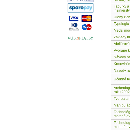
Tabuľky a
inžinierst
Úlohy z c
Typológia
Medzi mo
Základy m
Ateliérová
Vybrané k
Návody na 
Krmovinár
Návody na
Učebné te
Archeolog
roku 2002
Tvorba a 
Manipulác
Technológ
materiálov 
Technológ
materiálov