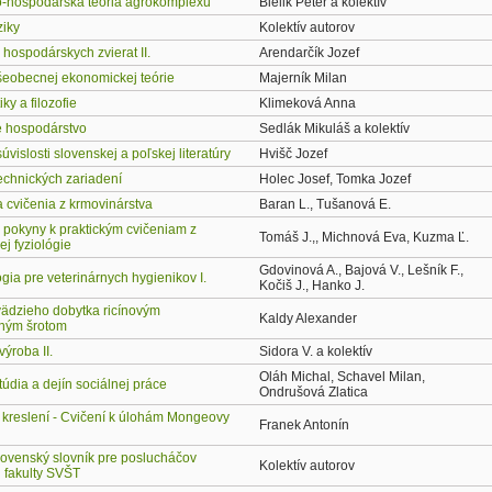
-hospodárska teória agrokomplexu
Bielik Peter a kolektív
ziky
Kolektív autorov
 hospodárskych zvierat II.
Arendarčík Jozef
šeobecnej ekonomickej teórie
Majerník Milan
ky a filozofie
Klimeková Anna
 hospodárstvo
Sedlák Mikuláš a kolektív
úvislosti slovenskej a poľskej literatúry
Hvišč Jozef
echnických zariadení
Holec Josef, Tomka Jozef
 cvičenia z krmovinárstva
Baran L., Tušanová E.
 pokyny k praktickým cvičeniam z
Tomáš J.,, Michnová Eva, Kuzma Ľ.
ej fyziológie
Gdovinová A., Bajová V., Lešník F.,
gia pre veterinárnych hygienikov I.
Kočiš J., Hanko J.
ädzieho dobytka ricínovým
Kaldy Alexander
ným šrotom
výroba II.
Sidora V. a kolektív
Oláh Michal, Schavel Milan,
údia a dejín sociálnej práce
Ondrušová Zlatica
 kreslení - Cvičení k úlohám Mongeovy
Franek Antonín
lovenský slovník pre poslucháčov
Kolektív autorov
j fakulty SVŠT