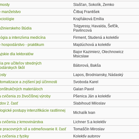
mosty
Slašťan, Sokolík, Zemko
 manželstvo
Čitbaj František
ociológie
Krajňáková Emília
Tolgyessy, Havalda, Šefčík,
nžinierskeho štúdia
Pavlincová
lógia a intenzívna medicína
Firment, Studená a kolektív
 hospodárstvo - praktikum
Majdúchová a kolektív
Bajor Kazimierz, Olechnowicz
yjskie dla lektoratów
Msicslaw
a pre učiteľov stredných
Bátorová, Bakša
dárskych škôl
osty
Lapos, Brodniansky, Nádaský
omatizace a zvýšení její účinnosti
Svoboda Karel
onštrukčných materiáloch
Galan Pavol
 cvičenia zo živočíšnej výroby
Pšenica Ján a kolektív
dov 2. časť
Slabihoud Miloslav
ogické postupy intenzifikácie rastlinnej
Michalík Ivan
 cvičenia z krmovinárstva
Lichner S.a kolektív
e pracovných síl a odmeňovanie II. časť
Tomaščín Miroslav
cvičenia z fyziky
Kolektív autorov