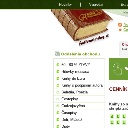
Novinky
Výpredaj
Extr
Antikvariá
Na
shop.sk
Rs
Ce
Chc
Nakú
Oddelenia obchodu
50 - 80 % ZĽAVY
Hitovky mesiaca
Knihy do Eura
Knihy s podpisom autora
CENNÍK
Beletria, Poézia
Cestopisy
Knihy zo s
Cudzojazyčná
skriptá za
Časopisy
A
B
C
Deti, Mládež
O
P
Q
Diéty