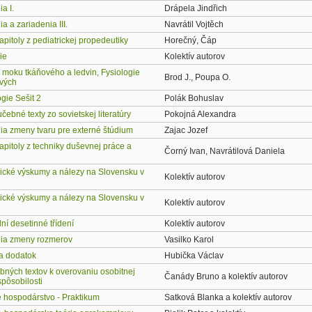
a I.
Drápela Jindřich
a a zariadenia III.
Navrátil Vojtěch
pitoly z pediatrickej propedeutiky
Horečný, Čáp
ie
Kolektív autorov
 moku tkáňového a ledvin, Fysiologie
Brod J., Poupa O.
vých
gie Sešit 2
Polák Bohuslav
ebné texty zo sovietskej literatúry
Pokojná Alexandra
ia zmeny tvaru pre externé štúdium
Zajac Jozef
pitoly z techniky duševnej práce a
Čorný Ivan, Navrátilová Daniela
ické výskumy a nálezy na Slovensku v
Kolektív autorov
ické výskumy a nálezy na Slovensku v
Kolektív autorov
í desetinné třídení
Kolektív autorov
ia zmeny rozmerov
Vasilko Karol
ka dodatok
Hubička Václav
bných textov k overovaniu osobitnej
Čanády Bruno a kolektív autorov
pôsobilosti
 hospodárstvo - Praktikum
Satková Blanka a kolektív autorov