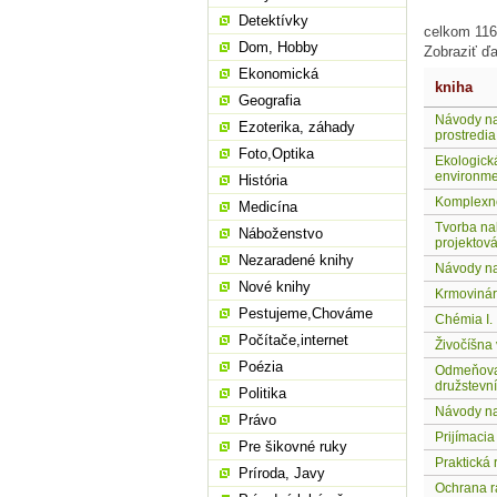
Detektívky
celkom 116 
Dom, Hobby
Zobraziť ďa
Ekonomická
kniha
Geografia
Návody na
Ezoterika, záhady
prostredia
Foto,Optika
Ekologick
environmen
História
Komplexné 
Medicína
Tvorba na
Náboženstvo
projektov
Nezaradené knihy
Návody na
Nové knihy
Krmovinár
Pestujeme,Chováme
Chémia I.
Počítače,internet
Živočíšna
Poézia
Odmeňovan
družstevní
Politika
Návody na 
Právo
Prijímaci
Pre šikovné ruky
Praktická
Príroda, Javy
Ochrana r