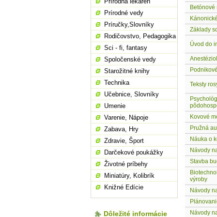
Prírodná lekáreň
Betónové 
Prírodné vedy
Kánonické
Príručky,Slovníky
Základy s
Rodičovstvo, Pedagogika
Úvod do i
Sci - fi, fantasy
Anestézio
Spoločenské vedy
Podnikové
Starožitné knihy
Technika
Teksty ros
Učebnice, Slovníky
Psychológi
Umenie
pôdohospo
Kovové m
Varenie, Nápoje
Pružná aut
Zabava, Hry
Náuka o k
Zdravie, Šport
Návody na
Darčekové poukážky
Stavba bu
Životné príbehy
Biotechnol
Miniatúry, Kolibrík
výroby
Knižné Edície
Návody na
Plánovani
Návody na 
Dôležité informácie