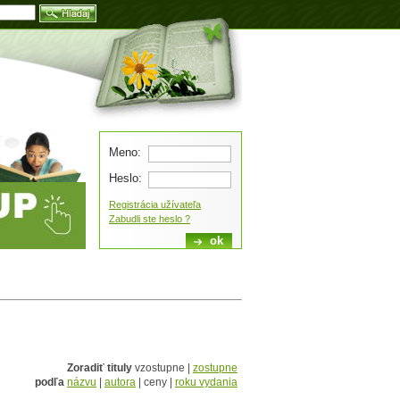
Blog
Meno:
Heslo:
Registrácia užívateľa
Zabudli ste heslo ?
Zoradiť tituly
vzostupne |
zostupne
podľa
názvu
|
autora
| ceny |
roku vydania