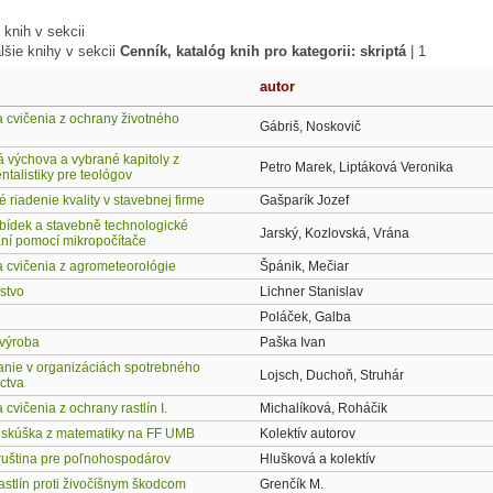
knih v sekcii
lšie knihy v sekcii
Cenník, katalóg knih pro kategorii: skriptá
|
1
autor
 cvičenia z ochrany životného
Gábriš, Noskovič
á výchova a vybrané kapitoly z
Petro Marek, Liptáková Veronika
talistiky pre teológov
riadenie kvality v stavebnej firme
Gašparík Jozef
bídek a stavebně technologické
Jarský, Kozlovská, Vrána
ání pomocí mikropočítače
 cvičenia z agrometeorológie
Špánik, Mečiar
stvo
Lichner Stanislav
Poláček, Galba
 výroba
Paška Ivan
ie v organizáciách spotrebného
Lojsch, Duchoň, Struhár
ctva
cvičenia z ochrany rastlín I.
Michalíková, Roháčik
a skúška z matematiky na FF UMB
Kolektív autorov
 ruština pre poľnohospodárov
Hlušková a kolektív
astlín proti živočíšnym škodcom
Grenčík M.