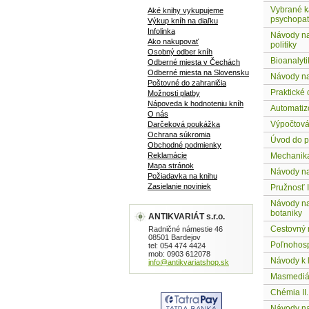
Vybrané k
Aké knihy vykupujeme
psychopat
Výkup kníh na diaľku
Infolinka
Návody na
Ako nakupovať
politiky
Osobný odber kníh
Bioanalyti
Odberné miesta v Čechách
Odberné miesta na Slovensku
Návody na 
Poštovné do zahraničia
Praktické 
Možnosti platby
Nápoveda k hodnoteniu kníh
Automatiz
O nás
Výpočtová 
Darčeková poukážka
Ochrana súkromia
Úvod do p
Obchodné podmienky
Reklamácie
Mechanika 
Mapa stránok
Návody na 
Požiadavka na knihu
Zasielanie noviniek
Pružnosť I
Návody na
botaniky
ANTIKVARIÁT s.r.o.
Cestovný 
Radničné námestie 46
08501 Bardejov
Poľnohosp
tel: 054 474 4424
mob: 0903 612078
Návody k 
info@antikvariatshop.sk
Masmediá
Chémia II.
Návody na 