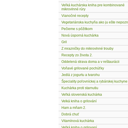
Veľká kuchárska kniha pre kombinované
mikrovlnné rúry
Vianočné recepty
Vegetariánska kuchyňa ako ju ešte nepozn
Pečieme s pôžitkom
Nová úsporná kuchárka
Gril
Z mrazničky do mikrovlnné trouby
Recepty zo života 2.
Oddelená strava doma a v reštaurácii
Voňavé grilované pochúťky
Jedlá z jogurtu a tvarohu
Špeciality poľovníckej a rybárskej kuchyne
Kuchárka proti starnutiu
Veľká slovenská kuchárka
Velká kniha o grilování
Ham a mňam 2.
Dobrá chuť
Vitamínová kuchárka
Veľká kniha o grilovaní