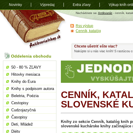
Novinky
Výpredaj
Extra zľavy
Výkup kníh onl
Antikvariát
Nachádzate sa:
Antikvariát
- cenník, katal
shop.sk
Rss výstup
Cenník, katalóg
Chcete ušetriť ešte viac?
Nakúpte si u nás viac kníh! S rastúcou
Oddelenia obchodu
50 - 80 % ZĽAVY
Hitovky mesiaca
Knihy do Eura
Knihy s podpisom autora
CENNÍK, KATA
Beletria, Poézia
SLOVENSKÉ K
Cestopisy
Cudzojazyčná
Časopisy
Knihy zo sekcie Cenník, katalóg knih pr
Deti, Mládež
slovenské kuchárske knihy začínajúce 
Diéty