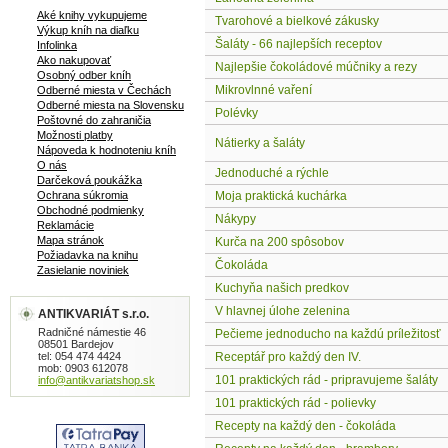
Aké knihy vykupujeme
Tvarohové a bielkové zákusky
Výkup kníh na diaľku
Šaláty - 66 najlepších receptov
Infolinka
Ako nakupovať
Najlepšie čokoládové múčniky a rezy
Osobný odber kníh
Mikrovlnné vaření
Odberné miesta v Čechách
Odberné miesta na Slovensku
Polévky
Poštovné do zahraničia
Možnosti platby
Nátierky a šaláty
Nápoveda k hodnoteniu kníh
O nás
Jednoduché a rýchle
Darčeková poukážka
Ochrana súkromia
Moja praktická kuchárka
Obchodné podmienky
Nákypy
Reklamácie
Mapa stránok
Kurča na 200 spôsobov
Požiadavka na knihu
Čokoláda
Zasielanie noviniek
Kuchyňa našich predkov
V hlavnej úlohe zelenina
ANTIKVARIÁT s.r.o.
Radničné námestie 46
Pečieme jednoducho na každú príležitosť
08501 Bardejov
tel: 054 474 4424
Receptář pro každý den IV.
mob: 0903 612078
101 praktických rád - pripravujeme šaláty
info@antikvariatshop.sk
101 praktických rád - polievky
Recepty na každý den - čokoláda