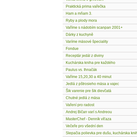
Praktická prima vařečka
Ham a mňam 3.
Ryby a plody mora
Vaříme s nádobím scanpan 2001+
Dárky z kuchyně
Varíme mäsové špeciality
Fondue
Receptár jedál z diviny
Kuchárska kniha pre každého
Paulus vs. Ihnačák
Vaříme 15,20,30 a 40 minut
Jedlá z pštrosieho mäsa a vajec
Šik varenie pre šik dievčatá
Chutné jedlá z mäsa
Vaření pro radost
Andrej Bičan varí s Andreou
MasterChef - Denník víťaza
Večeře pro všední den
Slepačia polievka pre dušu, kuchárska kni