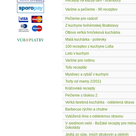
Recepty na každý den - brambory
Varíme a pečieme - 90 receptov
Pečieme pre radosť
Z kuchyne bohémskej Bratislavy
Ottova veľká hrnčeková kuchárka
Malá kuchárka - polievky
100 receptov z kuchyne Lidla
Leto v kuchyni
Varíme pre rodinu
Tofu receptár
Myslivec a rybář v kuchyni
Torty od mamy 2/2011
Kráľovské recepty
Pečieme s láskou 2.
Veľká farebná kuchárka - oddelená strava
Barbecue rýchlo a chutne
Vytúžená línia s oddelenou stravou
V siedmom nebi - Božské recepty pre milo
čokolády
Jedlá zo sóje, iných strukovín a obilnín