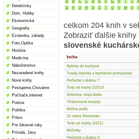
A
B
C
Č
D
E
F
G
H
I
J
Detektívky
O
P
Q
R
S
Š
T
U
V
W
X
Dom, Hobby
Ekonomická
celkom 204 knih v sek
Geografia
Zobraziť ďalšie knihy
Ezoterika, záhady
Foto,Optika
slovenské kuchársk
História
kniha
Medicína
Náboženstvo
Bylinky do kuchyne
Nezaradené knihy
Toasty, topinky a topinkové pomazánky
Nové knihy
Pečieme s láskou 7.
Pestujeme,Chováme
Torty od mamy 2/2010
Zelenina, moja láska
Počítače,internet
Těstovinové recepty
Poézia
Múčne jedlá
Politika
Zo srdca Slovensku
Právo
Torty od mamy 3/2011
Pre šikovné ruky
Múčniky
Príroda, Javy
Pečieme s láskou 3.