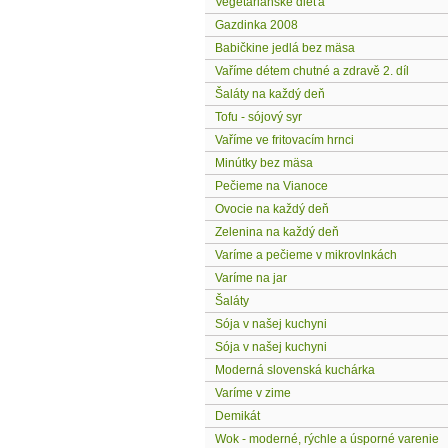
Vegetariánske dieťa
Gazdinka 2008
Babičkine jedlá bez mäsa
Vaříme détem chutné a zdravě 2. díl
Šaláty na každý deň
Tofu - sójový syr
Vaříme ve fritovacím hrnci
Minútky bez mäsa
Pečieme na Vianoce
Ovocie na každý deň
Zelenina na každý deň
Varíme a pečieme v mikrovlnkách
Varíme na jar
Šaláty
Sója v našej kuchyni
Sója v našej kuchyni
Moderná slovenská kuchárka
Varíme v zime
Demikát
Wok - moderné, rýchle a úsporné varenie