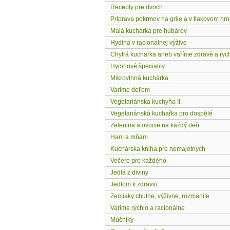
Recepty pre dvoch
Príprava pokrmov na grile a v tlakovom hrn
Malá kuchárka pre hubárov
Hydina v racionálnej výžive
Chytrá kuchařka aneb vaříme zdravě a ryc
Hydinové špeciality
Mikrovlnná kuchárka
Varíme deťom
Vegetariánska kuchyňa II.
Vegetariánská kuchařka pro dospělé
Zelenina a ovocie na každý deň
Ham a mňam
Kuchárska kniha pre nemajetných
Večere pre každého
Jedlá z diviny
Jedlom k zdraviu
Zemiaky chutne, výživne, rozmanite
Varíme rýchlo a racionálne
Múčniky