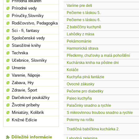
Prírodná lekáreň
Varíme pre deti
Prírodné vedy
Pečieme s láskou 5.
Príručky,Slovníky
Pečieme s láskou 6.
Rodičovstvo, Pedagogika
Z babiččiny kuchyně
Sci - fi, fantasy
Lahôdky z mäsa
Spoločenské vedy
Pekárnománie
Starožitné knihy
Harmonická strava
Technika
Předkrmy, chuťovky a malá pohoštění
Učebnice, Slovníky
Kuchárska kniha na pôstne dni
Umenie
Koláče
Varenie, Nápoje
Kuchyňa plná fantázie
Zabava, Hry
Ovocné zákusky
Zdravie, Šport
Pečeme pro diabetiky
Darčekové poukážky
Paleo kuchyňa
Životné príbehy
Palačinky snadno a rychle
Miniatúry, Kolibrík
S mikrovlnnou troubou snadno a rychle
Knižné Edície
Pokrmy na roštu
Tradičná babičkina kuchárka 2.
Dôležité informácie
Lahodná zelenina