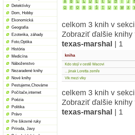
A
B
C
Č
D
E
F
G
H
I
J
Detektívky
O
P
Q
R
S
Š
T
U
V
W
X
Dom, Hobby
Ekonomická
celkom 3 knih v sekci
Geografia
Zobraziť ďalšie knihy
Ezoterika, záhady
Foto,Optika
texas-marshal
|
1
História
kniha
Medicína
Náboženstvo
Kdo stojí v cestě Wacovi
Nezaradené knihy
... jinak Loretta zemře
Nové knihy
Vlk mezi vlky
Pestujeme,Chováme
celkem 3 knih v sekci
Počítače,internet
Poézia
Zobraziť ďalšie knihy
Politika
texas-marshal
|
1
Právo
Pre šikovné ruky
Príroda, Javy