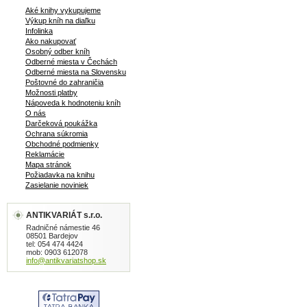
Aké knihy vykupujeme
Výkup kníh na diaľku
Infolinka
Ako nakupovať
Osobný odber kníh
Odberné miesta v Čechách
Odberné miesta na Slovensku
Poštovné do zahraničia
Možnosti platby
Nápoveda k hodnoteniu kníh
O nás
Darčeková poukážka
Ochrana súkromia
Obchodné podmienky
Reklamácie
Mapa stránok
Požiadavka na knihu
Zasielanie noviniek
ANTIKVARIÁT s.r.o.
Radničné námestie 46
08501 Bardejov
tel: 054 474 4424
mob: 0903 612078
info@antikvariatshop.sk