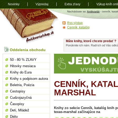
Novinky
Výpredaj
Extra zľavy
Výkup kníh onl
Antikvariát
Nachádzate sa:
Antikvariát
- cenník, katal
shop.sk
Rss výstup
Cenník, katalóg
Máte knihy, ktoré chcete predať ?
Ponúknite ich nám. Radi ich od Vás odkú
Oddelenia obchodu
50 - 80 % ZĽAVY
Hitovky mesiaca
Knihy do Eura
Knihy s podpisom autora
CENNÍK, KATAL
Beletria, Poézia
MARSHAL
Cestopisy
Cudzojazyčná
Časopisy
Knihy zo sekcie Cenník, katalóg knih pr
Deti, Mládež
texas-marshal začínajúce na
Diéty