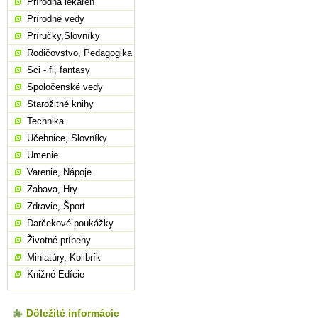
Prírodná lekáreň
Prírodné vedy
Príručky,Slovníky
Rodičovstvo, Pedagogika
Sci - fi, fantasy
Spoločenské vedy
Starožitné knihy
Technika
Učebnice, Slovníky
Umenie
Varenie, Nápoje
Zabava, Hry
Zdravie, Šport
Darčekové poukážky
Životné príbehy
Miniatúry, Kolibrík
Knižné Edície
Dôležité informácie