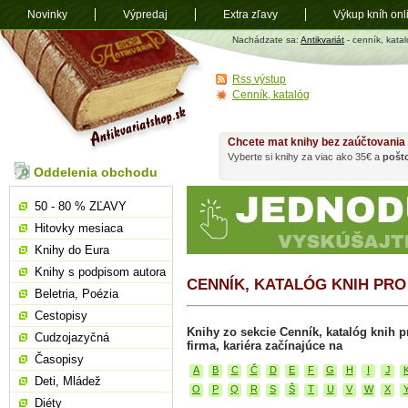
Novinky
Výpredaj
Extra zľavy
Výkup kníh onl
Antikvariát
Nachádzate sa:
Antikvariát
- cenník, kataló
shop.sk
Rss výstup
Cenník, katalóg
Chcete mat knihy bez zaúčtovania
Vyberte si knihy za viac ako 35€ a
pošt
Oddelenia obchodu
50 - 80 % ZĽAVY
Hitovky mesiaca
Knihy do Eura
Knihy s podpisom autora
CENNÍK, KATALÓG KNIH PRO
Beletria, Poézia
Cestopisy
Knihy zo sekcie Cenník, katalóg knih pr
Cudzojazyčná
firma, kariéra začínajúce na
Časopisy
A
B
C
Č
D
E
F
G
H
I
J
Deti, Mládež
O
P
Q
R
S
Š
T
U
V
W
X
Diéty