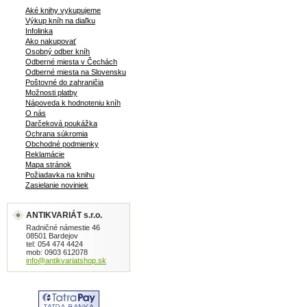
Aké knihy vykupujeme
Výkup kníh na diaľku
Infolinka
Ako nakupovať
Osobný odber kníh
Odberné miesta v Čechách
Odberné miesta na Slovensku
Poštovné do zahraničia
Možnosti platby
Nápoveda k hodnoteniu kníh
O nás
Darčeková poukážka
Ochrana súkromia
Obchodné podmienky
Reklamácie
Mapa stránok
Požiadavka na knihu
Zasielanie noviniek
ANTIKVARIÁT s.r.o.
Radničné námestie 46
08501 Bardejov
tel: 054 474 4424
mob: 0903 612078
info@antikvariatshop.sk