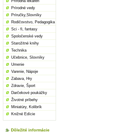
Prírodná lekáreň
Prírodné vedy
Príručky,Slovníky
Rodičovstvo, Pedagogika
Sci - fi, fantasy
Spoločenské vedy
Starožitné knihy
Technika
Učebnice, Slovníky
Umenie
Varenie, Nápoje
Zabava, Hry
Zdravie, Šport
Darčekové poukážky
Životné príbehy
Miniatúry, Kolibrík
Knižné Edície
Dôležité informácie