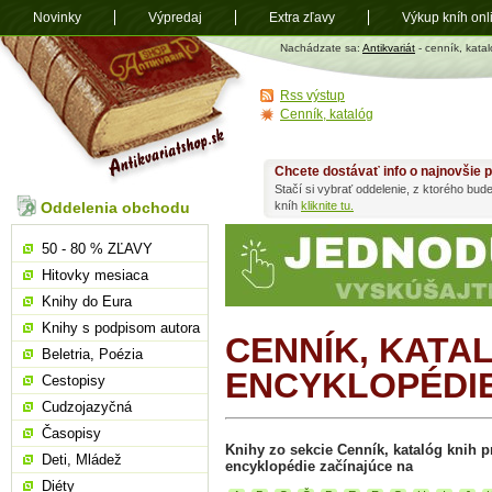
Novinky
Výpredaj
Extra zľavy
Výkup kníh onl
Antikvariát
Nachádzate sa:
Antikvariát
- cenník, katal
shop.sk
Rss výstup
Cenník, katalóg
Chcete dostávať info o najnovšie p
Stačí si vybrať oddelenie, z ktorého bud
Oddelenia obchodu
kníh
kliknite tu.
50 - 80 % ZĽAVY
Hitovky mesiaca
Knihy do Eura
Knihy s podpisom autora
CENNÍK, KATA
Beletria, Poézia
ENCYKLOPÉDI
Cestopisy
Cudzojazyčná
Časopisy
Knihy zo sekcie Cenník, katalóg knih pr
Deti, Mládež
encyklopédie začínajúce na
Diéty