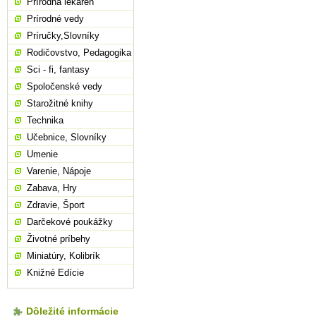
Prírodná lekáreň
Prírodné vedy
Príručky,Slovníky
Rodičovstvo, Pedagogika
Sci - fi, fantasy
Spoločenské vedy
Starožitné knihy
Technika
Učebnice, Slovníky
Umenie
Varenie, Nápoje
Zabava, Hry
Zdravie, Šport
Darčekové poukážky
Životné príbehy
Miniatúry, Kolibrík
Knižné Edície
Dôležité informácie