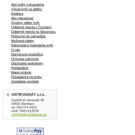
Aké knihy vykupujeme
Výkup kníh na diaľku
Infolinka
Ako nakupovať
Osobný odber kníh
Odberné miesta v Čechách
Odberné miesta na Slovensku
Poštovné do zahraničia
Možnosti platby
Nápoveda k hodnoteniu kníh
O nás
Darčeková poukážka
Ochrana súkromia
Obchodné podmienky
Reklamácie
Mapa stránok
Požiadavka na knihu
Zasielanie noviniek
ANTIKVARIÁT s.r.o.
Radničné námestie 46
08501 Bardejov
tel: 054 474 4424
mob: 0903 612078
info@antikvariatshop.sk