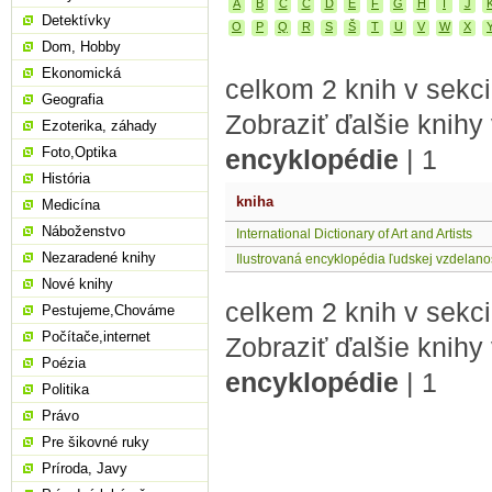
A
B
C
Č
D
E
F
G
H
I
J
Detektívky
O
P
Q
R
S
Š
T
U
V
W
X
Dom, Hobby
Ekonomická
celkom 2 knih v sekci
Geografia
Zobraziť ďalšie knihy
Ezoterika, záhady
Foto,Optika
encyklopédie
|
1
História
kniha
Medicína
Náboženstvo
International Dictionary of Art and Artists
Nezaradené knihy
Ilustrovaná encyklopédia ľudskej vzdelanos
Nové knihy
celkem 2 knih v sekci
Pestujeme,Chováme
Počítače,internet
Zobraziť ďalšie knihy
Poézia
encyklopédie
|
1
Politika
Právo
Pre šikovné ruky
Príroda, Javy