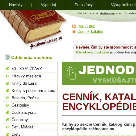
Novinky
Výpredaj
Extra zľavy
Výkup kníh onl
Antikvariát
Nachádzate sa:
Antikvariát
- cenník, katal
shop.sk
Rss výstup
Cenník, katalóg
Neviete, čím by ste urobili radosť
Darčeková poukážka
je potom ten naj
Oddelenia obchodu
50 - 80 % ZĽAVY
Hitovky mesiaca
Knihy do Eura
Knihy s podpisom autora
CENNÍK, KATA
Beletria, Poézia
ENCYKLOPÉDI
Cestopisy
Cudzojazyčná
Časopisy
Knihy zo sekcie Cenník, katalóg knih pr
Deti, Mládež
encyklopédie začínajúce na
Diéty