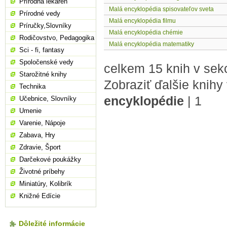
Prírodná lekáreň
Malá encyklopédia spisovateľov sveta
Prírodné vedy
Malá encyklopédia filmu
Príručky,Slovníky
Malá encyklopédia chémie
Rodičovstvo, Pedagogika
Malá encyklopédia matematiky
Sci - fi, fantasy
Spoločenské vedy
celkem 15 knih v sek
Starožitné knihy
Zobraziť ďalšie knihy
Technika
encyklopédie
|
1
Učebnice, Slovníky
Umenie
Varenie, Nápoje
Zabava, Hry
Zdravie, Šport
Darčekové poukážky
Životné príbehy
Miniatúry, Kolibrík
Knižné Edície
Dôležité informácie