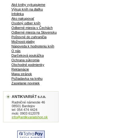
Aké knihy vykupujeme
Výkup kníh na diaľku
Infolinka
Ako nakupovať
Osobný odber kníh
Odberné miesta v Čechách
Odberné miesta na Slovensku
Poštovné do zahraničia
Možnosti platby
Nápoveda k hodnoteniu kníh
O nás
Darčeková poukážka
Ochrana súkromia
Obchodné podmienky
Reklamácie
Mapa stránok
Požiadavka na knihu
Zasielanie noviniek
ANTIKVARIÁT s.r.o.
Radničné námestie 46
08501 Bardejov
tel: 054 474 4424
mob: 0903 612078
info@antikvariatshop.sk