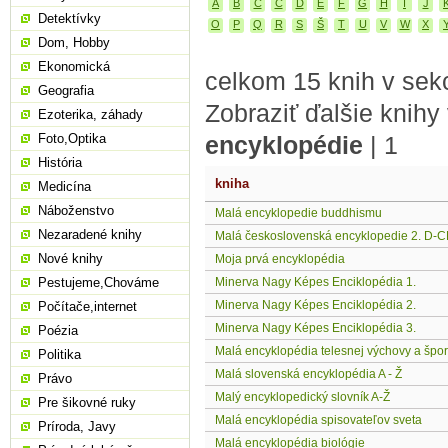
A
B
C
Č
D
E
F
G
H
I
J
Detektívky
O
P
Q
R
S
Š
T
U
V
W
X
Dom, Hobby
Ekonomická
celkom 15 knih v sekc
Geografia
Zobraziť ďalšie knihy
Ezoterika, záhady
Foto,Optika
encyklopédie
|
1
História
kniha
Medicína
Náboženstvo
Malá encyklopedie buddhismu
Nezaradené knihy
Malá československá encyklopedie 2. D-
Nové knihy
Moja prvá encyklopédia
Pestujeme,Chováme
Minerva Nagy Képes Enciklopédia 1.
Minerva Nagy Képes Enciklopédia 2.
Počítače,internet
Minerva Nagy Képes Enciklopédia 3.
Poézia
Malá encyklopédia telesnej výchovy a špor
Politika
Malá slovenská encyklopédia A - Ž
Právo
Malý encyklopedický slovník A-Ž
Pre šikovné ruky
Malá encyklopédia spisovateľov sveta
Príroda, Javy
Malá encyklopédia biológie