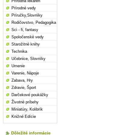
Prírodná lekáreň
Prírodné vedy
Príručky,Slovníky
Rodičovstvo, Pedagogika
Sci - fi, fantasy
Spoločenské vedy
Starožitné knihy
Technika
Učebnice, Slovníky
Umenie
Varenie, Nápoje
Zabava, Hry
Zdravie, Šport
Darčekové poukážky
Životné príbehy
Miniatúry, Kolibrík
Knižné Edície
Dôležité informácie