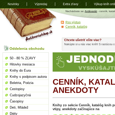
Novinky
Výpredaj
Extra zľavy
Výkup kníh onl
Antikvariát
Nachádzate sa:
Antikvariát
- cenník, katal
shop.sk
Rss výstup
Cenník, katalóg
Chcete ušetriť ešte viac?
Nakúpte si u nás viac kníh! S rastúcou
Oddelenia obchodu
50 - 80 % ZĽAVY
Hitovky mesiaca
Knihy do Eura
Knihy s podpisom autora
CENNÍK, KATAL
Beletria, Poézia
ANEKDOTY
Cestopisy
Cudzojazyčná
Časopisy
Knihy zo sekcie Cenník, katalóg knih pr
Deti, Mládež
vtipy, anekdoty začínajúce na
Diéty