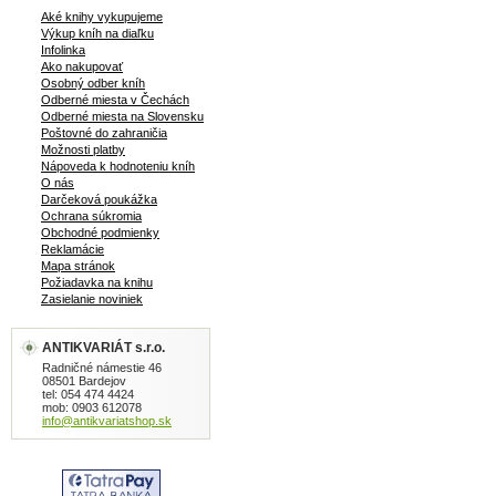
Aké knihy vykupujeme
Výkup kníh na diaľku
Infolinka
Ako nakupovať
Osobný odber kníh
Odberné miesta v Čechách
Odberné miesta na Slovensku
Poštovné do zahraničia
Možnosti platby
Nápoveda k hodnoteniu kníh
O nás
Darčeková poukážka
Ochrana súkromia
Obchodné podmienky
Reklamácie
Mapa stránok
Požiadavka na knihu
Zasielanie noviniek
ANTIKVARIÁT s.r.o.
Radničné námestie 46
08501 Bardejov
tel: 054 474 4424
mob: 0903 612078
info@antikvariatshop.sk