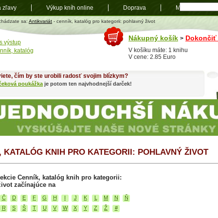
a zľavy
Výkup kníh online
Doprava
Mapa
t
chádzate sa:
Antikvariát
- cenník, katalóg pro kategorii: pohlavný život
Nákupný košík
Dokončiť
>
s výstup
V košíku máte: 1 knihu
nník, katalóg
V cene: 2.85 Euro
iete, čím by ste urobili radosť svojim blízkym?
čeková poukážka
je potom ten najvhodnejší darček!
, KATALÓG KNIH PRO KATEGORII: POHLAVNÝ ŽIVOT
ekcie Cenník, katalóg knih pro kategorii:
ivot začínajúce na
Č
D
E
F
G
H
I
J
K
L
M
N
Ň
R
S
Š
T
U
V
W
X
Y
Z
Ž
#