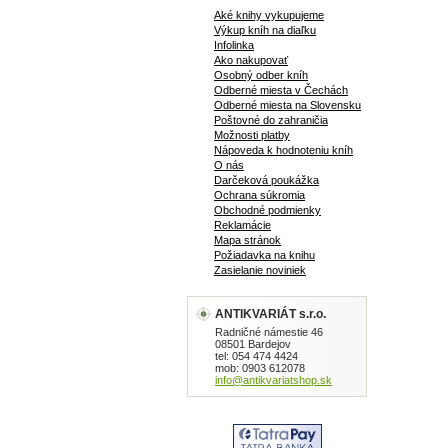
Aké knihy vykupujeme
Výkup kníh na diaľku
Infolinka
Ako nakupovať
Osobný odber kníh
Odberné miesta v Čechách
Odberné miesta na Slovensku
Poštovné do zahraničia
Možnosti platby
Nápoveda k hodnoteniu kníh
O nás
Darčeková poukážka
Ochrana súkromia
Obchodné podmienky
Reklamácie
Mapa stránok
Požiadavka na knihu
Zasielanie noviniek
ANTIKVARIÁT s.r.o.
Radničné námestie 46
08501 Bardejov
tel: 054 474 4424
mob: 0903 612078
info@antikvariatshop.sk