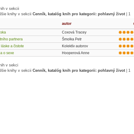
ih v sekcii
lšie knihy v sekcii
Cenník, katalóg knih pro kategorii: pohlavný život
|
1
autor
áska
Coxová Tracey
tního partnera
Šmolka Petr
láske a čistote
Kolektív autorov
ha o sexe
Hooperová Anne
nih v sekci
lšie knihy v sekcii
Cenník, katalóg knih pro kategorii: pohlavný život
|
1