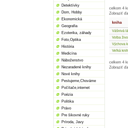
Detektívky
celkom 4 kn
Dom, Hobby
Zobraziť ďa
Ekonomická
kniha
Geografia
Vášnivá l
Ezoterika, záhady
Volba živo
Foto,Optika
Výchova k 
História
Veľká kni
Medicína
Náboženstvo
celkem 4 k
Nezaradené knihy
Zobraziť ďa
Nové knihy
Pestujeme,Chováme
Počítače,internet
Poézia
Politika
Právo
Pre šikovné ruky
Príroda, Javy