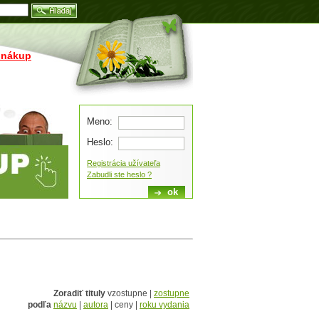
Blog
 nákup
Meno:
Heslo:
Registrácia užívateľa
Zabudli ste heslo ?
Zoradiť tituly
vzostupne |
zostupne
podľa
názvu
|
autora
| ceny |
roku vydania