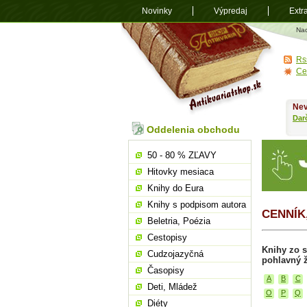
Novinky
Výpredaj
Extr
Antikvariá
Na
shop.sk
Rs
Ce
Nev
Dar
Oddelenia obchodu
50 - 80 % ZĽAVY
Hitovky mesiaca
Knihy do Eura
Knihy s podpisom autora
CENNÍK
Beletria, Poézia
Cestopisy
Knihy zo s
Cudzojazyčná
pohlavný ž
Časopisy
A
B
C
Deti, Mládež
O
P
Q
Diéty