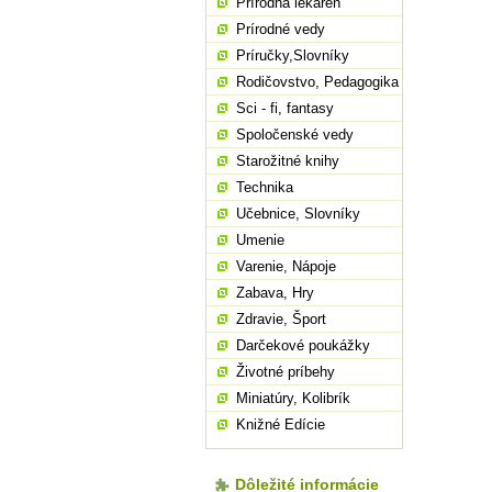
Prírodná lekáreň
Prírodné vedy
Príručky,Slovníky
Rodičovstvo, Pedagogika
Sci - fi, fantasy
Spoločenské vedy
Starožitné knihy
Technika
Učebnice, Slovníky
Umenie
Varenie, Nápoje
Zabava, Hry
Zdravie, Šport
Darčekové poukážky
Životné príbehy
Miniatúry, Kolibrík
Knižné Edície
Dôležité informácie