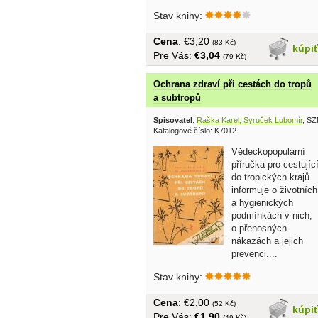
prevencie......
Stav knihy:
Cena
: €3,20
(83 Kč)
kúpi
Pre Vás:
€3,04
(79 Kč)
Ochrana zdraví při cestách do tropů
a subtropů
Spisovatel
:
Raška Karel, Syruček Lubomír
, SZ
Katalogové číslo: K7012
Vědeckopopulární
příručka pro cestujíc
do tropických krajů
informuje o životních
a hygienických
podmínkách v nich,
o přenosných
nákazách a jejich
prevenci....
Stav knihy:
Cena
: €2,00
(52 Kč)
kúpi
Pre Vás:
€1,90
(49 Kč)