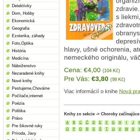
organiz
Detektívky
zdravie
Dom, Hobby
s liekmi
Ekonomická
zdravot
Geografia
obranys
Ezoterika, záhady
depresív
Foto,Optika
hlavy, ušné ochorenia, at
História
nemeckého originálu, väč
Medicína
Náboženstvo
Cena: €4,00
(104 Kč)
Nezaradené knihy
Pre Vás:
€3,80
(98 Kč)
Nové knihy
Pestujeme,Chováme
Viac informácií o knihe
Nová pra
Počítače,internet
Poézia
Politika
Knihy zo sekcie -> Choroby začínajúce
Právo
A
B
C
Č
D
E
F
G
H
I
J
Pre šikovné ruky
O
P
Q
R
S
Š
T
U
V
W
X
Príroda, Javy