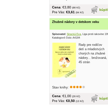
Cena
: €3,80
(98 Kč)
kúpi
Pre Vás:
€3,61
(94 Kč)
Zhubné nádory v detskom veku
Spisovatel
:
Siracká Eva
, Liga proti rakovine 1
Katalogové číslo: A4184
Rady pre rodičov
detí a mladistvých
chorých na zhubné
nádory... brožovaná,
45 strán
Stav knihy:
Cena
: €1,00
(26 Kč)
kúpi
Pre Vás:
€0,50
(13 Kč)