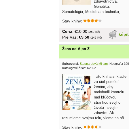
zdravotníctva,
Genetika,
Somatológia, Medicína a technika,...
Stav knihy:
Cena
: €10,00
(259 Kč)
kúpi
Pre Vás:
€9,50
(246 Kč)
Žena od A po Z
Spisovatel
:
Stoppardová Miriam
, Neografia 19
Katalogové číslo: K2352
Táto kniha si kladie
za cieľ pomôcť
ženám, aby
nadobudli kontrolu
nad kľúčovou
stránkou svojho
života - svojím
zdravím. Ak
rozumieme svojmu telu, vieme sa oň
správne...
Stav knihy: