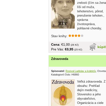
zrelosti (čím sa žena
líši od muža,
tehotenstvo, pôrod,
prerušenie tehoten.,
správna
životospráva,
pohlavné choroby,
základy...
Stav knihy:
Cena
: €1,00
(26 Kč)
kúpi
Pre Vás:
€0,95
(25 Kč)
Zdravoveda
Spisovatel
:
Rosival Ladislav a kolektív
, Osveta
Katalogové číslo: H6860
Veľká zdravoveda. Z
obsahu: Prehľad
dejín medicíny,
Slovensko a jeho
obyvateľstvo,
Organizácia a ciele