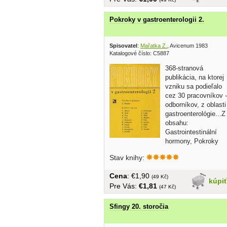
Pokroky v gastroenterologii 2.
Spisovatel
:
Mařatka Z.
, Avicenum 1983
Katalogové číslo: C5887
368-stranová
publikácia, na ktorej
vzniku sa podieľalo
cez 30 pracovníkov -
odborníkov, z oblasti
gastroenterológie...Z
obsahu:
Gastrointestinální
hormony, Pokroky
v...
Stav knihy:
Cena
: €1,90
(49 Kč)
kúpi
Pre Vás:
€1,81
(47 Kč)
Sfingy 20. storočia