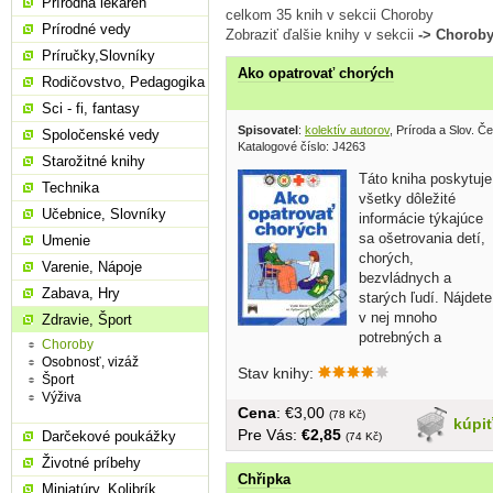
Prírodná lekáreň
celkom 35 knih v sekcii Choroby
Prírodné vedy
Zobraziť ďalšie knihy v sekcii
-> Chorob
Príručky,Slovníky
Ako opatrovať chorých
Rodičovstvo, Pedagogika
Sci - fi, fantasy
Spisovatel
:
kolektív autorov
, Príroda a Slov. Č
Spoločenské vedy
Katalogové číslo: J4263
Starožitné knihy
Táto kniha poskytuje
Technika
všetky dôležité
Učebnice, Slovníky
informácie týkajúce
sa ošetrovania detí,
Umenie
chorých,
Varenie, Nápoje
bezvládnych a
Zabava, Hry
starých ľudí. Nájdete
v nej mnoho
Zdravie, Šport
potrebných a
Choroby
užitočných...
Osobnosť, vizáž
Stav knihy:
Šport
Výživa
Cena
: €3,00
(78 Kč)
kúpi
Pre Vás:
€2,85
Darčekové poukážky
(74 Kč)
Životné príbehy
Chřipka
Miniatúry, Kolibrík