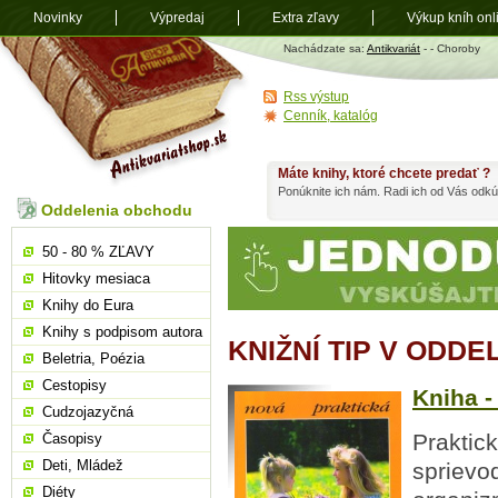
Novinky
Výpredaj
Extra zľavy
Výkup kníh onl
Antikvariát
Nachádzate sa:
Antikvariát
-
- Choroby
shop.sk
Rss výstup
Cenník, katalóg
Máte knihy, ktoré chcete predať ?
Ponúknite ich nám. Radi ich od Vás odkú
Oddelenia obchodu
50 - 80 % ZĽAVY
Hitovky mesiaca
Knihy do Eura
Knihy s podpisom autora
KNIŽNÍ TIP V ODD
Beletria, Poézia
Cestopisy
Kniha -
Cudzojazyčná
Praktic
Časopisy
Deti, Mládež
sprievo
Diéty