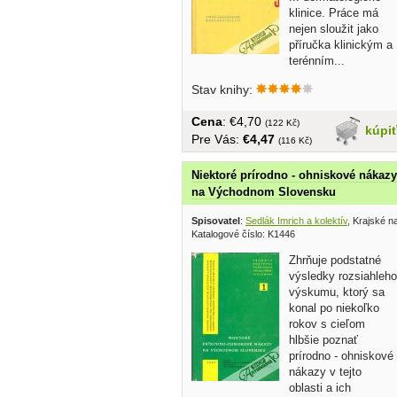
klinice. Práce má
nejen sloužit jako
příručka klinickým a
terénním...
Stav knihy:
Cena
: €4,70
(122 Kč)
kúpi
Pre Vás:
€4,47
(116 Kč)
Niektoré prírodno - ohniskové nákazy
na Východnom Slovensku
Spisovatel
:
Sedlák Imrich a kolektív
, Krajské n
Katalogové číslo: K1446
Zhrňuje podstatné
výsledky rozsiahleho
výskumu, ktorý sa
konal po niekoľko
rokov s cieľom
hlbšie poznať
prírodno - ohniskové
nákazy v tejto
oblasti a ich