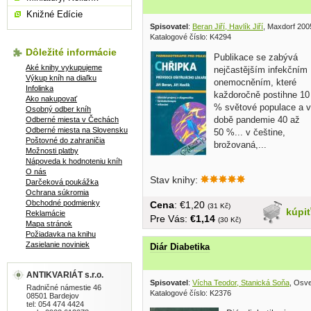
Knižné Edície
Spisovatel
:
Beran Jiří, Havlík Jiří
, Maxdorf 200
Katalogové číslo: K4294
Dôležité informácie
Publikace se zabývá
Aké knihy vykupujeme
nejčastějším infekčním
Výkup kníh na diaľku
onemocněním, které
Infolinka
každoročně postihne 10
Ako nakupovať
% světové populace a v
Osobný odber kníh
době pandemie 40 až
Odberné miesta v Čechách
Odberné miesta na Slovensku
50 %... v češtine,
Poštovné do zahraničia
brožovaná,...
Možnosti platby
Nápoveda k hodnoteniu kníh
O nás
Stav knihy:
Darčeková poukážka
Ochrana súkromia
Obchodné podmienky
Cena
: €1,20
(31 Kč)
kúpi
Reklamácie
Pre Vás:
€1,14
(30 Kč)
Mapa stránok
Požiadavka na knihu
Zasielanie noviniek
Diár Diabetika
ANTIKVARIÁT s.r.o.
Spisovatel
:
Vícha Teodor, Stanická Soňa
, Osv
Radničné námestie 46
Katalogové číslo: K2376
08501 Bardejov
tel: 054 474 4424