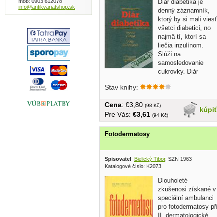
mob: 0903 612078
Diár diabetika je
info@antikvariatshop.sk
denný záznamník,
ktorý by si mali viesť
všetci diabetici, no
najmä tí, ktorí sa
liečia inzulínom.
Slúži na
samosledovanie
cukrovky. Diár
diabetika...
Stav knihy:
Cena
: €3,80
(98 Kč)
kúpi
Pre Vás:
€3,61
(94 Kč)
Fotodermatosy
Spisovatel
:
Bielický Tibor
, SZN 1963
Katalogové číslo: K2073
Dlouholeté
zkušenosi získané v
speciální ambulanci
pro fotodermatosy př
II. dermatologické