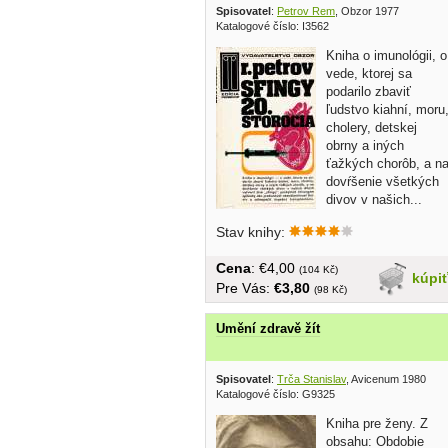
Spisovatel
:
Petrov Rem
, Obzor 1977
Katalogové číslo: I3562
Kniha o imunológii, o
vede, ktorej sa
podarilo zbaviť
ľudstvo kiahní, moru
cholery, detskej
obrny a iných
ťažkých chorôb, a n
dovŕšenie všetkých
divov v našich...
Stav knihy:
Cena
: €4,00
(104 Kč)
kúpi
Pre Vás:
€3,80
(98 Kč)
Umění zdravě žít
Spisovatel
:
Trča Stanislav
, Avicenum 1980
Katalogové číslo: G9325
Kniha pre ženy. Z
obsahu: Obdobie