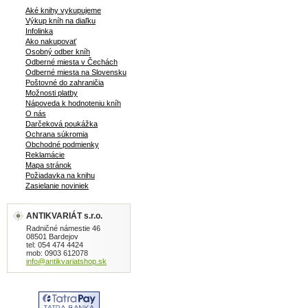
Aké knihy vykupujeme
Výkup kníh na diaľku
Infolinka
Ako nakupovať
Osobný odber kníh
Odberné miesta v Čechách
Odberné miesta na Slovensku
Poštovné do zahraničia
Možnosti platby
Nápoveda k hodnoteniu kníh
O nás
Darčeková poukážka
Ochrana súkromia
Obchodné podmienky
Reklamácie
Mapa stránok
Požiadavka na knihu
Zasielanie noviniek
ANTIKVARIÁT s.r.o.
Radničné námestie 46
08501 Bardejov
tel: 054 474 4424
mob: 0903 612078
info@antikvariatshop.sk