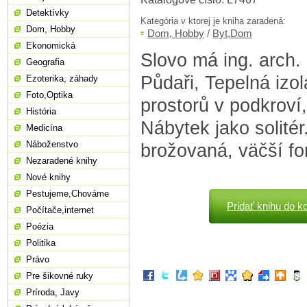
Detektívky
Kategória v ktorej je kniha zaradená:
Dom, Hobby
Dom, Hobby
/
Byt,Dom
Ekonomická
Slovo má ing. arch. 
Geografia
Půdaři, Tepelná izo
Ezoterika, záhady
Foto,Optika
prostorů v podkrov
História
Nábytek jako solitér.
Medicína
Náboženstvo
brožovaná, väčší fo
Nezaradené knihy
Nové knihy
Pestujeme,Chováme
Pridať knihu do k
Počítače,internet
Poézia
Politika
Právo
Pre šikovné ruky
Príroda, Javy