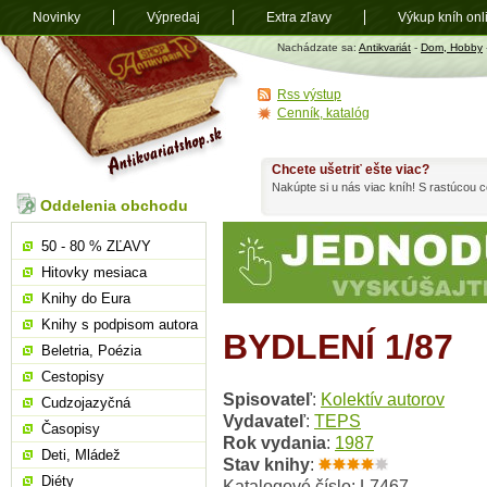
Novinky
Výpredaj
Extra zľavy
Výkup kníh onl
Antikvariát
Nachádzate sa:
Antikvariát
-
Dom, Hobby
shop.sk
Rss výstup
Cenník, katalóg
Chcete ušetriť ešte viac?
Nakúpte si u nás viac kníh! S rastúcou
Oddelenia obchodu
50 - 80 % ZĽAVY
Hitovky mesiaca
Knihy do Eura
Knihy s podpisom autora
BYDLENÍ 1/87
Beletria, Poézia
Cestopisy
Spisovateľ
:
Kolektív autorov
Cudzojazyčná
Vydavateľ
:
TEPS
Časopisy
Rok vydania
:
1987
Deti, Mládež
Stav knihy
:
Diéty
Katalogové číslo: L7467