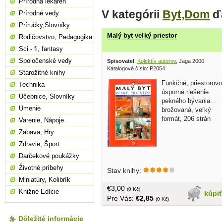
Prírodná lekáreň
V kategórii
Byt,Dom
ďa
Prírodné vedy
Príručky,Slovníky
Malý byt veľký priestor
Rodičovstvo, Pedagogika
Sci - fi, fantasy
Spoločenské vedy
Spisovatel
:
Kolektív autorov
, Jaga 2000
Katalogové číslo: P2054
Starožitné knihy
Funkčné, priestorovo
Technika
úsporné riešenie
Učebnice, Slovníky
pekného bývania...
Umenie
brožovaná, veľký
formát, 206 strán
Varenie, Nápoje
Zabava, Hry
Zdravie, Šport
Darčekové poukážky
Životné príbehy
Stav knihy:
Miniatúry, Kolibrík
€3,00
(0 Kč)
Knižné Edície
kúpi
Pre Vás:
€2,85
(0 Kč)
Dôležité informácie