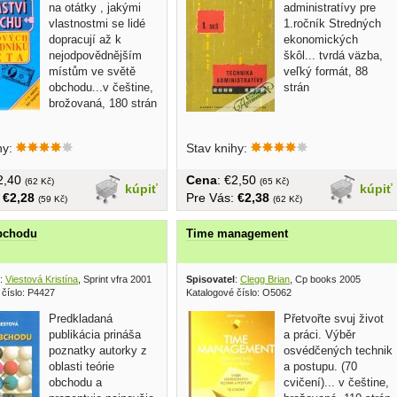
na otátky , jakými
administratívy pre
vlastnostmi se lidé
1.ročník Stredných
dopracují až k
ekonomických
nejodpovědnějším
škôl... tvrdá väzba,
místům ve světě
veľký formát, 88
obchodu...v češtine,
strán
brožovaná, 180 strán
hy:
Stav knihy:
€2,40
Cena
: €2,50
(62 Kč)
(65 Kč)
kúpiť
kúpiť
:
€2,28
Pre Vás:
€2,38
(59 Kč)
(62 Kč)
obchodu
Time management
:
Viestová Kristína
, Sprint vfra 2001
Spisovatel
:
Clegg Brian
, Cp books 2005
 číslo: P4427
Katalogové číslo: O5062
Predkladaná
Přetvořte svuj život
publikácia prináša
a práci. Výběr
poznatky autorky z
osvédčených technik
oblasti teórie
a postupu. (70
obchodu a
cvičení)... v češtine,