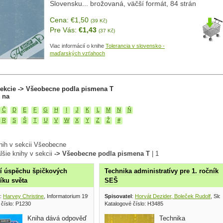
Slovensku... brožovaná, väčší formát, 84 strán
Cena: €1,50
(39 Kč)
Pre Vás:
€1,43
(37 Kč)
Viac informácií o knihe
Tolerancia v slovensko -
maďarských vzťahoch
sekcie -> Všeobecne podla pismena T
 na
Č
D
E
F
G
H
I
J
K
L
M
N
Ň
R
S
Š
T
U
V
W
X
Y
Z
Ž
#
nih v sekcii Všeobecne
lšie knihy v sekcii
-> Všeobecne podla pismena T
|
1
í úspěchu špičkových
Technika administratívy pre 1. ročník
ku světa
SEŠ
:
Harvey Christine
, Informatorium 1991
Spisovatel
:
Horvát Dezider, Boleček Rudolf
, Sl
 číslo: P1230
Katalogové číslo: H3485
Kniha dává odpověď
Technika