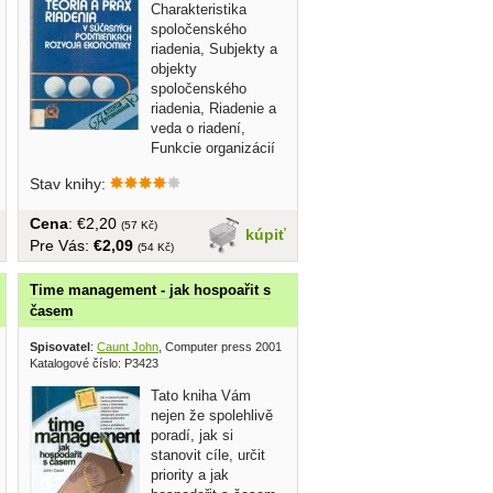
Charakteristika
spoločenského
riadenia, Subjekty a
objekty
spoločenského
riadenia, Riadenie a
veda o riadení,
Funkcie organizácií
a funkcie riadenia, Plánovanie,...
Stav knihy:
Cena
: €2,20
(57 Kč)
kúpiť
Pre Vás:
€2,09
(54 Kč)
Time management - jak hospoařit s
časem
Spisovatel
:
Caunt John
, Computer press 2001
Katalogové číslo: P3423
Tato kniha Vám
nejen že spolehlivě
poradí, jak si
stanovit cíle, určit
priority a jak