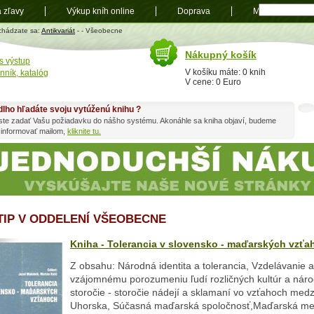
a zľavy
Výkup kníh online
Doprava
Mapa
t
chádzate sa:
Antikvariát
-
- Všeobecne
Nákupný košík
s výstup
V košíku máte: 0 knih
nník, katalóg
V cene: 0 Euro
dlho hľadáte svoju vytúženú knihu ?
ste zadať Vašu požiadavku do nášho systému. Akonáhle sa kniha objaví, budeme
 informovať mailom,
kliknite tu.
 TIP V ODDELENÍ VŠEOBECNE
Kniha - Tolerancia v slovensko - maďarských vzťa
Z obsahu: Národná identita a tolerancia, Vzdelávanie 
vzájomnému porozumeniu ľudí rozličných kultúr a náro
storočie - storočie nádejí a sklamaní vo vzťahoch med
Uhorska, Súčasná maďarská spoločnosť,Maďarská me