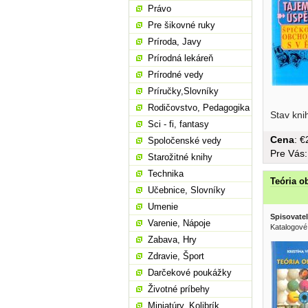
Právo
Pre šikovné ruky
Príroda, Javy
Prírodná lekáreň
Prírodné vedy
Príručky,Slovníky
Rodičovstvo, Pedagogika
Stav kni
Sci - fi, fantasy
Cena
: 
Spoločenské vedy
Pre Vás
Starožitné knihy
Technika
Teória 
Učebnice, Slovníky
Umenie
Spisovatel
Varenie, Nápoje
Katalogové
Zabava, Hry
Zdravie, Šport
Darčekové poukážky
Životné príbehy
Miniatúry, Kolibrík