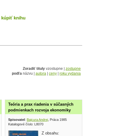
kúpiť knihu
Zoradiť tituly
vzostupne |
zostupne
podľa
názvu |
autora
|
ceny
|
roku vydania
Teória a prax riadenia v súčasných
podmienkach rozvoja ekonomiky
ovenské pedagogické nakladateľstvo 1969
Spisovatel
:
Bajcura Andrej
, Práca 1985
Katalogové číslo: L8070
Z obsahu: