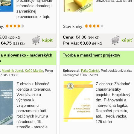
prezentuje najnovšie
brožovaná, 110 strán
informácie domácej i
zahraničnej
proveniencie z tejto
tvrdá...
hy:
Stav knihy:
€5,00
Cena
: €4,00
(130 Kč)
(104 Kč)
kúpiť
kúpiť
:
€4,75
Pre Vás:
€3,80
(123 Kč)
(98 Kč)
ia v slovensko - maďarských
Tvorba a manažment projektov
h
:
Matulník Jozef, Košč Marián
, Polygrafia 1995
Spisovatel
:
Paľa Gabriel
, Prešovská univerzita 
 číslo: L3363
Katalogové číslo: P2823
Z obsahu: Národná
Z obsahu: Základné
identita a tolerancia,
charakteristiky
Vzdelávanie a
projektu, Projektový
výchova k
tím, Plánovanie a
vzájomnému
intervenčná logika,
porozumeniu ľudí
Rozpočet projektu,
rozličných kultúr a
atd... tvrdá väzba,
národností, 19.
126 strán
storočie - storočie
.