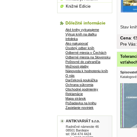
Knižné Edície
oblasti... 
Dôležité informácie
Stav kni
Aké knihy vykupujeme
Výkup kníh na diaľku
Cena
: 
Infolinka
Ako nakupovať
Pre Vás
Osobný odber kníh
Odberné miesta v Čechách
Toleranc
Odberné miesta na Slovensku
Poštovné do zahraničia
vzťahoc
Možnosti platby
Nápoveda k hodnoteniu kníh
Spisovatel
O nás
Katalogové
Darčeková poukážka
Ochrana súkromia
Obchodné podmienky
Reklamácie
Mapa stránok
Požiadavka na knihu
Zasielanie noviniek
ANTIKVARIÁT s.r.o.
Radničné námestie 46
08501 Bardejov
tel: 054 474 4424
nádejí a..