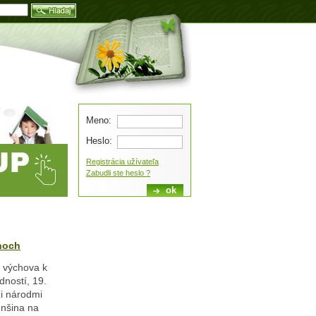
Blog
Meno:
Heslo:
Registrácia užívateľa
Zabudli ste heslo ?
hoch
a výchova k
dností, 19.
zi národmi
nšina na