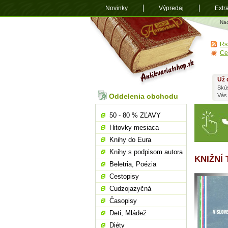
Novinky
Výpredaj
Extr
Antikvariá
Na
shop.sk
Rs
Ce
Už 
Skú
Oddelenia obchodu
Vás
50 - 80 % ZĽAVY
Hitovky mesiaca
Knihy do Eura
Knihy s podpisom autora
KNIŽNÍ
Beletria, Poézia
Cestopisy
Cudzojazyčná
Časopisy
Deti, Mládež
Diéty