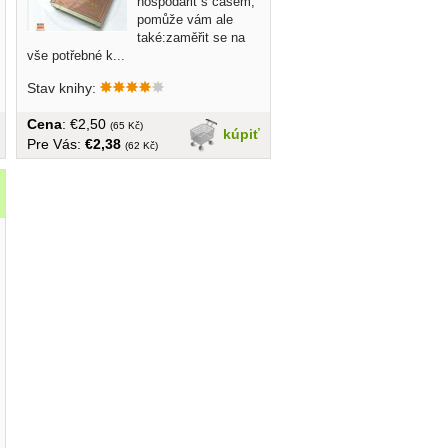
hospodařit s časem,
pomůže vám ale
také:zaměřit se na
vše potřebné k...
Stav knihy:
Cena
: €2,50
(65 Kč)
kúpiť
Pre Vás:
€2,38
(62 Kč)
2015