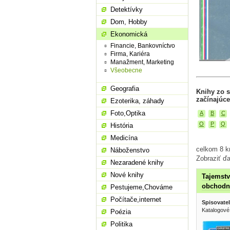
Detektívky
Dom, Hobby
Ekonomická
Financie, Bankovníctvo
Firma, Kariéra
Manažment, Marketing
Všeobecne
Geografia
Knihy zo 
začínajúce
Ezoterika, záhady
Foto,Optika
A
B
C
O
P
Q
História
Medicína
celkom 8 k
Náboženstvo
Zobraziť ďa
Nezaradené knihy
Nové knihy
Tajemstv
obchodní
Pestujeme,Chováme
Počítače,internet
Spisovatel
Katalogové
Poézia
Politika