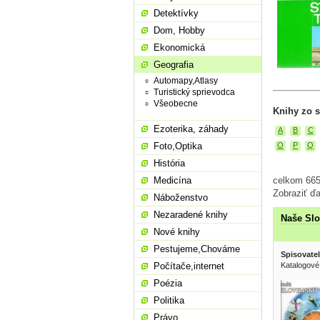
Detektívky
Dom, Hobby
Ekonomická
Geografia
Automapy,Atlasy
Turistický sprievodca
Všeobecne
Knihy zo s
Ezoterika, záhady
A
B
C
O
P
Q
Foto,Optika
História
celkom 665 
Medicína
Zobraziť ďa
Náboženstvo
Nezaradené knihy
Naše Slo
Nové knihy
Pestujeme,Chováme
Spisovatel
Počítače,internet
Katalogové
Poézia
Politika
Právo