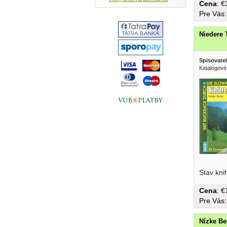
Cena
: 
Pre Vás
Niedere 
Spisovatel
Katalogové
Fusswand
Stav kni
brožovaná
Cena
: 
Pre Vás
Nízke Be