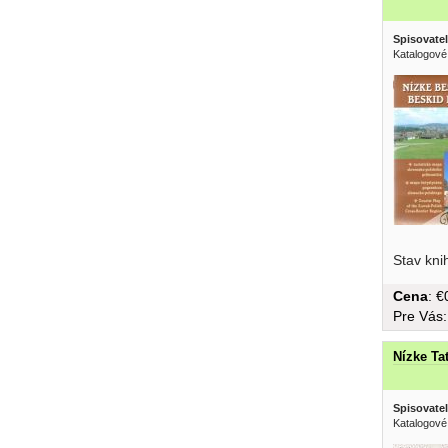
Spisovatel
Katalogové
Stav kni
Cena
: 
Pre Vás
Nízke Ta
Spisovatel
Katalogové