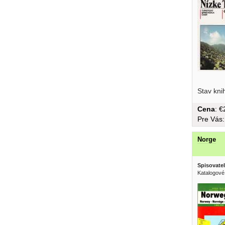
pečiatky..
Stav kni
Cena
: 
Pre Vás
Norge
Spisovatel
Katalogové