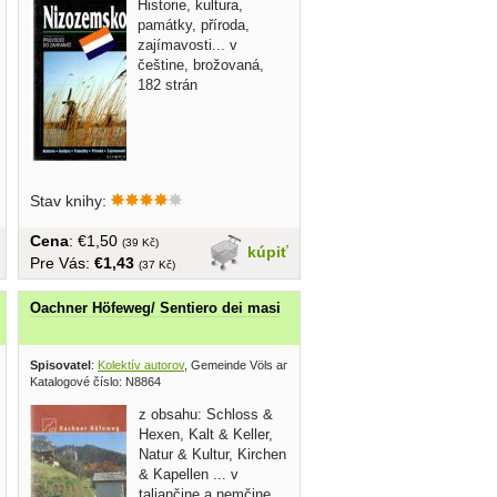
Historie, kultura,
památky, příroda,
zajímavosti... v
češtine, brožovaná,
182 strán
Stav knihy:
Cena
: €1,50
(39 Kč)
kúpiť
Pre Vás:
€1,43
(37 Kč)
Oachner Höfeweg/ Sentiero dei masi
40
Spisovatel
:
Kolektív autorov
, Gemeinde Völs am Schlern 2008
Katalogové číslo: N8864
z obsahu: Schloss &
Hexen, Kalt & Keller,
Natur & Kultur, Kirchen
& Kapellen ... v
taliančine a nemčine,