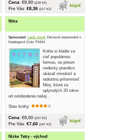
Cena
: €8,80
(228 Kč)
kúpiť
Pre Vás:
€8,36
(217 Kč)
Nitra
Spisovatel
:
Lajoš Jozef
, Okresné vlastivedné múzeum ?
Katalogové číslo: P3404
Kniha si kladie za
cieľ populárnou
formou, no pritom
vedecky pravdivo
ukázať minulosť a
radostnú prítomnosť
Nitry, ktorá za
uplynulých 20 rokov
od oslobodenia našej...
Stav knihy:
Cena
: €8,00
(207 Kč)
kúpiť
Pre Vás:
€7,60
(197 Kč)
Nízke Tatry - východ