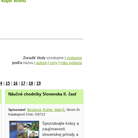
kúpiť knihu
Zoradiť tituly
vzostupne |
zostupne
podľa
názvu |
autora
|
ceny
|
roku vydania
4
|
15
|
16
|
17
|
18
|
19
Náučné chodníky Slovenska II. časť
ota 1998
Spisovatel
:
Bizubová, Ružek, Makýš
, Strom života 2001
Katalogové číslo: O8713
Spoznávajte krásy a
zaujímavosti
slovenskej prírody a