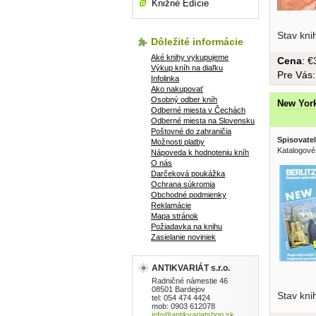
Knižné Edície
Stav kni
Dôležité informácie
Aké knihy vykupujeme
Cena
: 
Výkup kníh na diaľku
Pre Vás
Infolinka
Ako nakupovať
Osobný odber kníh
New Yor
Odberné miesta v Čechách
Odberné miesta na Slovensku
Poštovné do zahraničia
Spisovatel
Možnosti platby
Katalogové
Nápoveda k hodnoteniu kníh
O nás
Darčeková poukážka
Ochrana súkromia
Obchodné podmienky
Reklamácie
Mapa stránok
Požiadavka na knihu
Zasielanie noviniek
ANTIKVARIÁT s.r.o.
Radničné námestie 46
08501 Bardejov
Stav kni
tel: 054 474 4424
mob: 0903 612078
info@antikvariatshop.sk