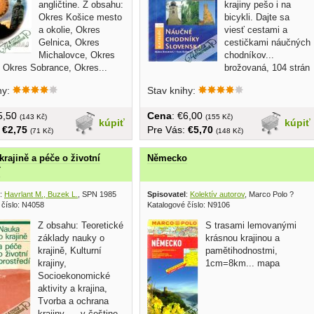
angličtine. Z obsahu:
krajiny pešo i na
Okres Košice mesto
bicykli. Dajte sa
a okolie, Okres
viesť cestami a
Gelnica, Okres
cestičkami náučných
Michalovce, Okres
chodníkov...
 Okres Sobrance, Okres...
brožovaná, 104 strán
hy:
Stav knihy:
€5,50
Cena
: €6,00
(143 Kč)
(155 Kč)
kúpiť
kúpiť
:
€2,75
Pre Vás:
€5,70
(71 Kč)
(148 Kč)
krajině a péče o životní
Německo
í
:
Havrlant M., Buzek L.
, SPN 1985
Spisovatel
:
Kolektív autorov
, Marco Polo ?
 číslo: N4058
Katalogové číslo: N9106
Z obsahu: Teoretické
S trasami lemovanými
základy nauky o
krásnou krajinou a
krajině, Kulturní
pamětihodnostmi,
krajiny,
1cm=8km... mapa
Socioekonomické
aktivity a krajina,
Tvorba a ochrana
krajiny, ... v češtine,