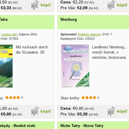
€3,50
Cena
: €2,20
(91 Kč)
(57 Kč)
kúpiť
kúpiť
:
€3,33
Pre Vás:
€2,09
(86 Kč)
(54 Kč)
Tatra
Nienburg
:
Lacika Ján
, Dajama 2001
Spisovatel
:
Kolektív autorov
, GVG ?
 číslo: N7353
Katalogové číslo: O5012
Mit rucksack durch
Landkreis Nienburg...
die SLowakei. 50
menší formát, v
nemčine, brožovaná
erungen...v nemčine,
hy:
Stav knihy:
, malý formát, 147 strán
€1,60
Cena
: €0,40
(41 Kč)
(10 Kč)
kúpiť
kúpiť
:
€0,80
Pre Vás:
€0,38
(21 Kč)
(10 Kč)
skydy - Beskid niski
Nízke Tatry - Nizne Tatry