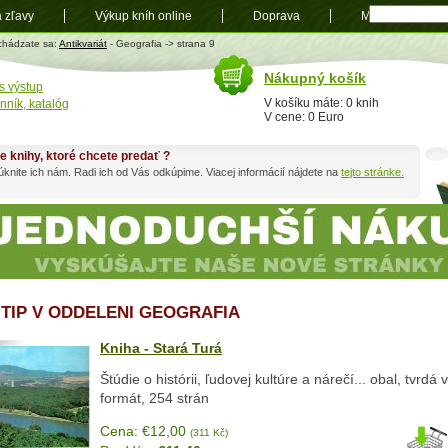
a zľavy
Výkup kníh online
Doprava
Mapa
t
chádzate sa:
Antikvariát
- Geografia -> strana 9
Nákupný košík
s výstup
V košíku máte: 0 knih
nník, katalóg
V cene: 0 Euro
e knihy, ktoré chcete predať ?
knite ich nám. Radi ich od Vás odkúpime. Viacej informácií nájdete na
tejto stránke.
 TIP V ODDELENI GEOGRAFIA
Kniha - Stará Turá
Štúdie o histórii, ľudovej kultúre a nárečí... obal, tvrdá
formát, 254 strán
Cena: €12,00
(311 Kč)