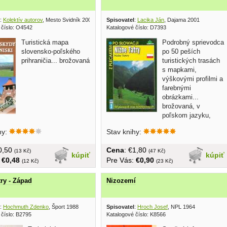
:
Kolektív autorov
, Mesto Svidník 2006
Spisovatel
:
Lacika Ján
, Dajama 2001
 číslo: O4542
Katalogové číslo: D7393
Turistická mapa
Podrobný sprievodca
slovensko-poľského
po 50 peších
prihraničia... brožovaná
turistických trasách
s mapkami,
výškovými profilmi a
farebnými
obrázkami...
brožovaná, v
poľskom jazyku,
malý formát, 146 strán
hy:
Stav knihy:
€0,50
Cena
: €1,80
(13 Kč)
(47 Kč)
kúpiť
kúpiť
:
€0,48
Pre Vás:
€0,90
(12 Kč)
(23 Kč)
try - Západ
Nizozemí
:
Hochmuth Zdenko
, Šport 1988
Spisovatel
:
Hroch Josef
, NPL 1964
 číslo: B2795
Katalogové číslo: K8566