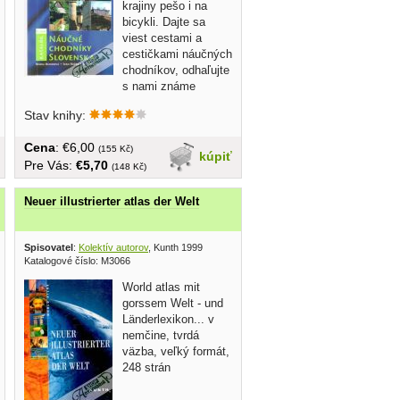
krajiny pešo i na
bicykli. Dajte sa
viest cestami a
cestičkami náučných
chodníkov, odhaľujte
s nami známe
miesta...
Stav knihy:
Cena
: €6,00
(155 Kč)
kúpiť
Pre Vás:
€5,70
(148 Kč)
Neuer illustrierter atlas der Welt
Spisovatel
:
Kolektív autorov
, Kunth 1999
Katalogové číslo: M3066
World atlas mit
gorssem Welt - und
Länderlexikon... v
nemčine, tvrdá
väzba, veľký formát,
248 strán