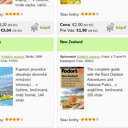
tvrdá väzba, väčší...
hy:
Stav knihy:
€3,20
Cena
: €2,00
(83 Kč)
(52 Kč)
kúpiť
kúpiť
:
€3,04
Pre Vás:
€1,90
(79 Kč)
(49 Kč)
k
New Zealand
:
Kolektív autorov
, Berlitz 1998
Spisovatel
:
Kolektív autorov
, Fodor´s Travel Pub
 číslo: P4763
Katalogové číslo: N5912
Kapesní pruvodce
The complete guide
obsahuje obrovské
with the Best Outdoor
množství
Adventures and
informací... v
National Parks...v
češtine, brožovaná,
angličtine, brožovaná,
malý formát, 144
165 strán
strán
hy:
Stav knihy: