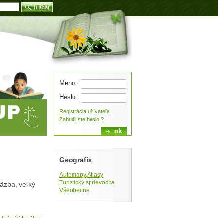
Blog
Meno:
Heslo:
Registrácia užívateľa
Zabudli ste heslo ?
Geografia
Automapy,Atlasy
Turistický sprievodca
 väzba, veľký
Všeobecne