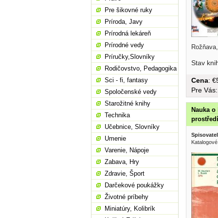
Pre šikovné ruky
Príroda, Javy
Prírodná lekáreň
Prírodné vedy
Rožňava,
Príručky,Slovníky
Stav kni
Rodičovstvo, Pedagogika
Sci - fi, fantasy
Cena
: 
Pre Vás
Spoločenské vedy
Starožitné knihy
Nauka o 
Technika
prostřed
Učebnice, Slovníky
Spisovatel
Umenie
Katalogové
Varenie, Nápoje
Zabava, Hry
Zdravie, Šport
Darčekové poukážky
Životné príbehy
Miniatúry, Kolibrík