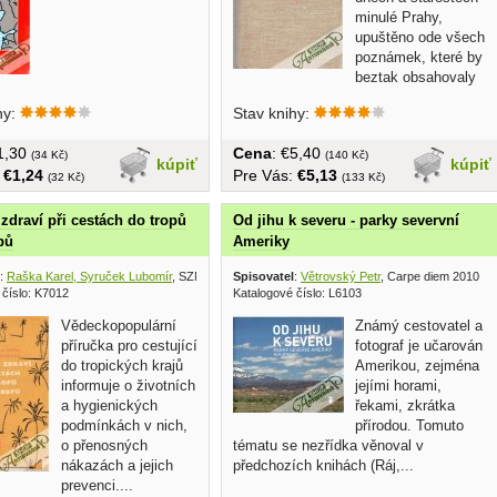
minulé Prahy,
upuštěno ode všech
poznámek, které by
beztak obsahovaly
jen odkazy...
hy:
Stav knihy:
€1,30
Cena
: €5,40
(34 Kč)
(140 Kč)
kúpiť
kúpiť
:
€1,24
Pre Vás:
€5,13
(32 Kč)
(133 Kč)
zdraví při cestách do tropů
Od jihu k severu - parky severvní
pů
Ameriky
:
Raška Karel, Syruček Lubomír
, SZN 1958
Spisovatel
:
Větrovský Petr
, Carpe diem 2010
 číslo: K7012
Katalogové číslo: L6103
Vědeckopopulární
Známý cestovatel a
příručka pro cestující
fotograf je učarován
do tropických krajů
Amerikou, zejména
informuje o životních
jejími horami,
a hygienických
řekami, zkrátka
podmínkách v nich,
přírodou. Tomuto
o přenosných
tématu se nezřídka věnoval v
nákazách a jejich
předchozích knihách (Ráj,...
prevenci....