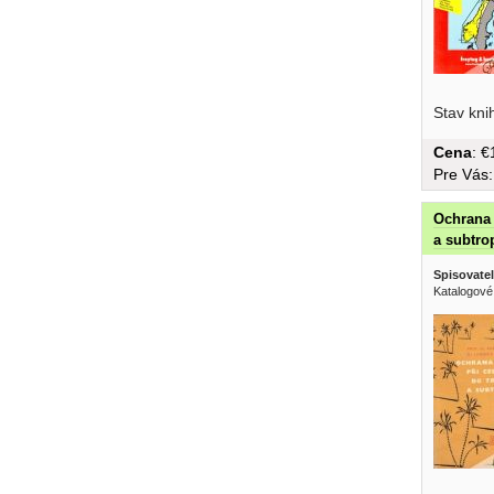
Stav kni
Cena
: 
Pre Vás
Ochrana 
a subtro
Spisovatel
Katalogové