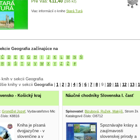
Pre Vás:
€11,40
(295 Kč)
Viac informácií o knihe
Stará Turá
ekcie Geografia začínajúce na
Č
D
E
F
G
H
I
J
K
L
M
N
Ň
R
S
Š
T
U
V
W
X
Y
Z
Ž
#
knih v sekcii Geografia
lšie knihy v sekcii
Geografia
|
1
|
2
|
3
|
4
|
5
|
6
|
7
|
8
|
9
|
10
|
11
|
12
|
13
|
1
vensko - Košický kraj
Náučné chodníky Slovenska I. časť
:
Grondžel Jozef
, Vydavateľstvo Michala Vaška 2000
Spisovatel
:
Bizubová, Ružek, Makýš
, Strom živ
 číslo: K8816
Katalogové číslo: O8712
Kniha je písaná
Spoznávajte krásy a
dvojjazyčne - v
zaujímavosti
slovenčine a v
slovenskej prírody a