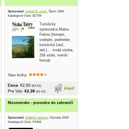
Spisovatel
:
Linhart K. a kol.
, Šport 1989
Katalogové číslo: B2794
Turistický
sprievodca Malou
Fatrou (horopis,
vodopis, podnebie,
turistická časť,
atd.).... tvrdá väzba,
256 strán, menší
formát
Stav knihy:
Cena
: €2,50
(65 Kč)
kúpiť
Pre Vás:
€2,38
(62 Kč)
Nizozemsko - pruvodce do zahraničí
Spisovatel
:
Kolektív autorov
, Olympia 2000
Katalogové číslo: P4466