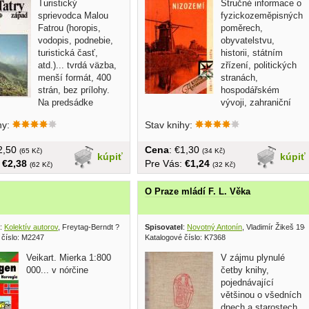
Turistický
Stručné informace o
sprievodca Malou
fyzickozeměpisných
Fatrou (horopis,
poměrech,
vodopis, podnebie,
obyvatelstvu,
turistická časť,
historii, státním
atd.)... tvrdá väzba,
zřízení, politických
menší formát, 400
stranách,
strán, bez prílohy.
hospodářském
Na predsádke
vývoji, zahraniční
.
politice,...
hy:
Stav knihy:
€2,50
Cena
: €1,30
(65 Kč)
(34 Kč)
kúpiť
kúpiť
:
€2,38
Pre Vás:
€1,24
(62 Kč)
(32 Kč)
O Praze mládí F. L. Věka
:
Kolektív autorov
, Freytag-Berndt ?
Spisovatel
:
Novotný Antonín
, Vladimír Žikeš 19
 číslo: M2247
Katalogové číslo: K7368
Veikart. Mierka 1:800
V zájmu plynulé
000... v nórčine
četby knihy,
pojednávající
většinou o všedních
dnech a starostech