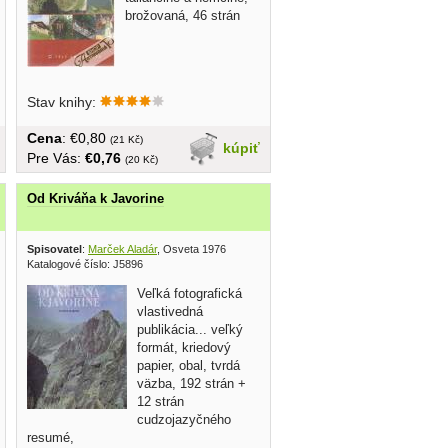
brožovaná, 46 strán
Stav knihy:
Cena
: €0,80
(21 Kč)
kúpiť
Pre Vás:
€0,76
(20 Kč)
Od Kriváňa k Javorine
Spisovatel
:
Marček Aladár
, Osveta 1976
Katalogové číslo: J5896
Veľká fotografická
vlastivedná
publikácia... veľký
formát, kriedový
papier, obal, tvrdá
väzba, 192 strán +
12 strán
cudzojazyčného
resumé,