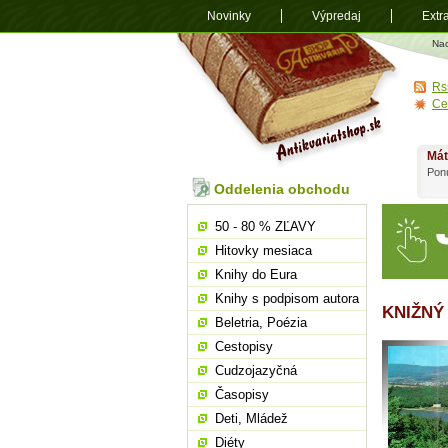
Novinky
Výpredaj
Extr
Antikvariá
Na
shop.sk
Rs
Ce
Mát
Ponú
Oddelenia obchodu
50 - 80 % ZĽAVY
Hitovky mesiaca
Knihy do Eura
Knihy s podpisom autora
KNIŽNÝ
Beletria, Poézia
Cestopisy
Cudzojazyčná
Časopisy
Deti, Mládež
Diéty