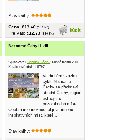
Stav knihy:
Cena
: €13,40
(347 Kč)
kúpiť
Pre Vás:
€12,73
(330 Kč)
Neznámé Čehy II. díl
lications 1994
Spisovatel
:
Vokolek Václav
, Mladá fronta 2010
Katalogové číslo: L8797
Ve druhém svazku
cyklu Neznámé
Čechy se představí
střední Čechy, region
bohatý na
pozoruhodná místa.
Opět máme možnost objevit mnoho
inspirativních míst, které...
Stav knihy: