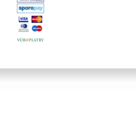
čitateľské pokusy. Je to príbeh, ktorý
pohladí detskú dušu, rozveselí a
zároveň naučí dôležitým životným
lekciám. Ak hľadáte knihu, ktorá deťom
prinesie radosť, zábavu a zároveň ich
obohatí, táto kniha je tou správnou
voľbou... tvrdá väzba, 85 strán