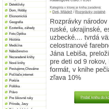
Detektívky
Kategória v ktorej je kniha zaradená:
Dom, Hobby
Deti, Mládež
/
Rozprávky ostatné
Ekonomická
Rozprávky národov 
Geografia
ruské, ukrajinské, e
Ezoterika, záhady
Foto,Optika
uzbecké.... tvrdá vä
História
celostranové farebné
Medicína
Náboženstvo
Jána Lebiša, prelož
Nezaradené knihy
pre deti od 9 rokov,
Nové knihy
formát, v knihe peči
Pestujeme,Chováme
Počítače,internet
zľava 10%
Poézia
Politika
Právo
Pridať knihu do k
Pre šikovné ruky
Príroda, Javy