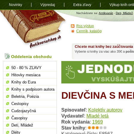
Novinky
Výpredaj
Extra zľavy
Výkup kníh onl
Antikvariát
Nachádzate sa:
Antikvariát
-
Deti, Mládež
shop.sk
Rss výstup
Cenník, katalóg
Chcete mat knihy bez zaúčtovania
Vyberte si knihy za viac ako 35€ a
pošt
Oddelenia obchodu
50 - 80 % ZĽAVY
Hitovky mesiaca
Knihy do Eura
Knihy s podpisom autora
DIEVČINA S M
Beletria, Poézia
Cestopisy
Spisovateľ
:
Kolektív autorov
Cudzojazyčná
Vydavateľ
:
Mladé letá
Časopisy
Rok vydania
:
1969
Deti, Mládež
Stav knihy
:
Diéty
Katalogové číslo: F8567