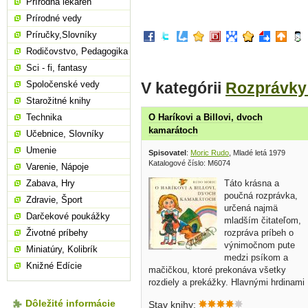
Prírodná lekáreň
Prírodné vedy
Príručky,Slovníky
Rodičovstvo, Pedagogika
Sci - fi, fantasy
V kategórii
Rozprávky
Spoločenské vedy
Starožitné knihy
Technika
O Haríkovi a Billovi, dvoch
kamarátoch
Učebnice, Slovníky
Umenie
Spisovatel
:
Moric Rudo
, Mladé letá 1979
Katalogové číslo: M6074
Varenie, Nápoje
Táto krásna a
Zabava, Hry
poučná rozprávka,
Zdravie, Šport
určená najmä
Darčekové poukážky
mladším čitateľom,
rozpráva príbeh o
Životné príbehy
výnimočnom pute
Miniatúry, Kolibrík
medzi psíkom a
Knižné Edície
mačičkou, ktoré prekonáva všetky
rozdiely a prekážky. Hlavnými hrdinami
sú bystrý a odvážny psík Harík a jeho
Dôležité informácie
Stav knihy:
verná kamarátka, múdra a šikovná