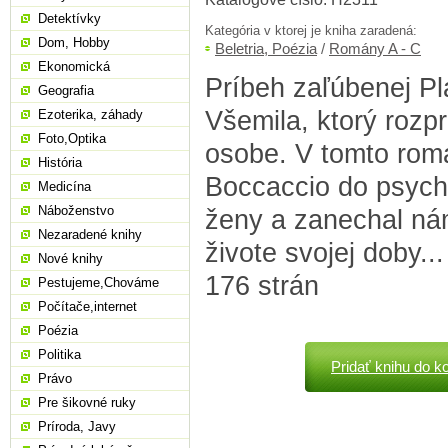
Detektívky
Kategória v ktorej je kniha zaradená:
Dom, Hobby
Beletria, Poézia
/
Romány A - C
Ekonomická
Príbeh zaľúbenej P
Geografia
Všemila, ktorý rozpr
Ezoterika, záhady
Foto,Optika
osobe. V tomto romá
História
Boccaccio do psych
Medicína
Náboženstvo
ženy a zanechal ná
Nezaradené knihy
živote svojej doby..
Nové knihy
176 strán
Pestujeme,Chováme
Počítače,internet
Poézia
Politika
Pridať knihu do k
Právo
Pre šikovné ruky
Príroda, Javy