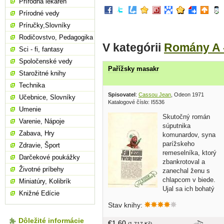
Prírodná lekáreň
Prírodné vedy
Príručky,Slovníky
Rodičovstvo, Pedagogika
V kategórii
Romány A 
Sci - fi, fantasy
Spoločenské vedy
Pařížsky masakr
Starožitné knihy
Technika
Spisovatel
:
Cassou Jean
, Odeon 1971
Učebnice, Slovníky
Katalogové číslo: I5536
Umenie
Skutočný román
Varenie, Nápoje
súputnika
Zabava, Hry
komunardov, syna
parížskeho
Zdravie, Šport
remeselníka, ktorý
Darčekové poukážky
zbankrotoval a
Životné príbehy
zanechal ženu s
chlapcom v biede.
Miniatúry, Kolibrík
Ujal sa ich bohatý
Knižné Edície
strýko, no za všetko sa platí - nemali
Stav knihy:
žiadne súkromie. Hlavnou postavou je
syn Theodor, veľmi nadaný chlapec,
Dôležité informácie
€1,60
(1 717 Kč)