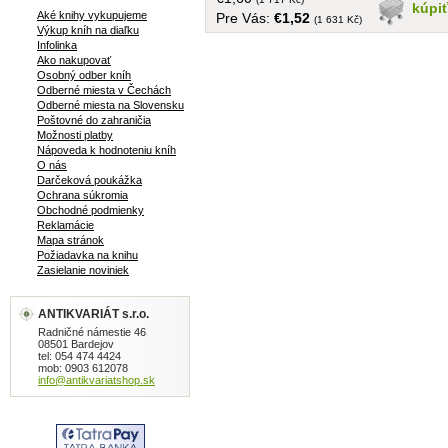
ktorý vyrastie v pekného mladého
kúpi
Aké knihy vykupujeme
Pre Vás:
€1,52
muža.... tvrdá väzba, obal, v češtine,
(1 631 Kč)
Výkup kníh na diaľku
266 strán
Infolinka
Ako nakupovať
Osobný odber kníh
Odberné miesta v Čechách
Odberné miesta na Slovensku
Poštovné do zahraničia
Možnosti platby
Nápoveda k hodnoteniu kníh
O nás
Darčeková poukážka
Ochrana súkromia
Obchodné podmienky
Reklamácie
Mapa stránok
Požiadavka na knihu
Zasielanie noviniek
ANTIKVARIÁT s.r.o.
Radničné námestie 46
08501 Bardejov
tel: 054 474 4424
mob: 0903 612078
info@antikvariatshop.sk