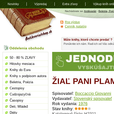
Novinky
Výpredaj
Extra zľavy
Výkup kníh onl
Antikvariát
Nachádzate sa:
Antikvariát
-
Beletria, Poé
shop.sk
Rss výstup
Cenník, katalóg
Máte knihy, ktoré chcete predať ?
Ponúknite ich nám. Radi ich od Vás odkú
Oddelenia obchodu
50 - 80 % ZĽAVY
Hitovky mesiaca
Knihy do Eura
Knihy s podpisom autora
ŽIAĽ PANI PLA
Beletria, Poézia
Cestopisy
Spisovateľ
:
Boccaccio Giovanni
Cudzojazyčná
Vydavateľ
:
Slovenský spisovateľ
Časopisy
Rok vydania
:
1976
Deti, Mládež
Stav knihy
:
Diéty
Katalogové číslo: H2311