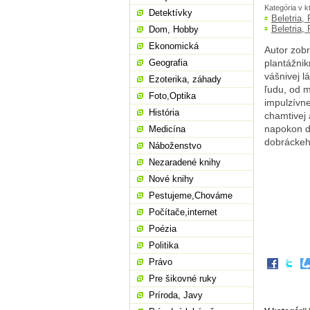
Kategória v k
Detektívky
Beletria,
Beletria,
Dom, Hobby
Ekonomická
Autor zobr
Geografia
plantážni
vášnivej l
Ezoterika, záhady
ľudu, od m
Foto,Optika
impulzívn
História
chamtivej 
napokon do
Medicína
dobráckeho
Náboženstvo
Nezaradené knihy
Nové knihy
Pestujeme,Chováme
Počítače,internet
Poézia
Politika
Právo
Pre šikovné ruky
Príroda, Javy