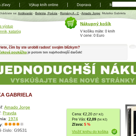
a zľavy
Výkup kníh online
Doprava
Mapa
t
chádzate sa:
Antikvariát
-
Beletria, Poézia
-
Romány A - C
-
Amado Jorge
: Mulatka Gabriela
Nákupný košík
s výstup
V košíku máte: 0 knih
nník, katalóg
V cene: 0 Euro
iete, čím by ste urobili radosť svojim blízkym?
čeková poukážka
je potom ten najvhodnejší darček!
A GABRIELA
ľ
:
Amado Jorge
ľ
:
Pravda
Cena: €2,20
(57 Kč)
nia
:
1974
Pre Vás:
€2,09
(54 Kč)
y
:
Zľava:
5 %
é číslo: G9531
Vložiť knihu do košika