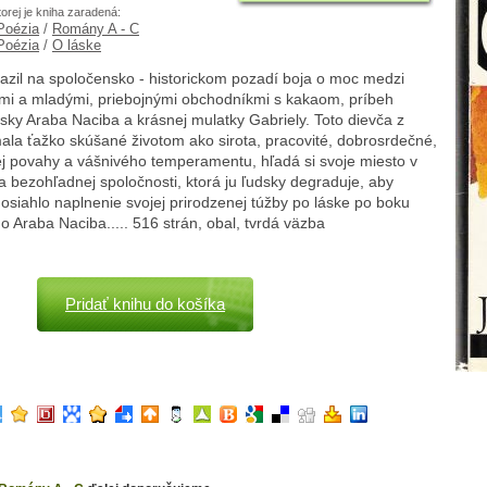
torej je kniha zaradená:
 Poézia
/
Romány A - C
 Poézia
/
O láske
azil na spoločensko - historickom pozadí boja o moc medzi
kmi a mladými, priebojnými obchodníkmi s kakaom, príbeh
ásky Araba Naciba a krásnej mulatky Gabriely. Toto dievča z
ala ťažko skúšané životom ako sirota, pracovité, dobrosrdečné,
ej povahy a vášnivého temperamentu, hľadá si svoje miesto v
a bezohľadnej spoločnosti, ktorá ju ľudsky degraduje, aby
siahlo naplnenie svojej prirodzenej túžby po láske po boku
 Araba Naciba..... 516 strán, obal, tvrdá väzba
Pridať knihu do košíka