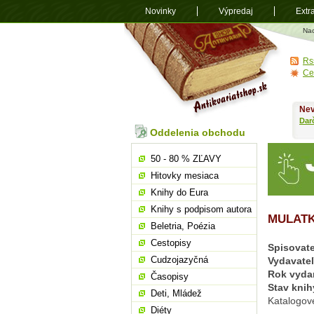
Novinky
Výpredaj
Extr
Antikvariá
Na
shop.sk
Rs
Ce
Nev
Dar
Oddelenia obchodu
50 - 80 % ZĽAVY
Hitovky mesiaca
Knihy do Eura
Knihy s podpisom autora
MULATK
Beletria, Poézia
Cestopisy
Spisovate
Cudzojazyčná
Vydavate
Rok vyda
Časopisy
Stav knih
Deti, Mládež
Katalogov
Diéty