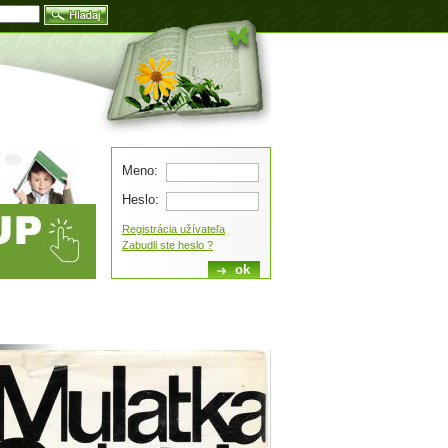
Blog
Meno:
Heslo:
Registrácia užívateľa
Zabudli ste heslo ?