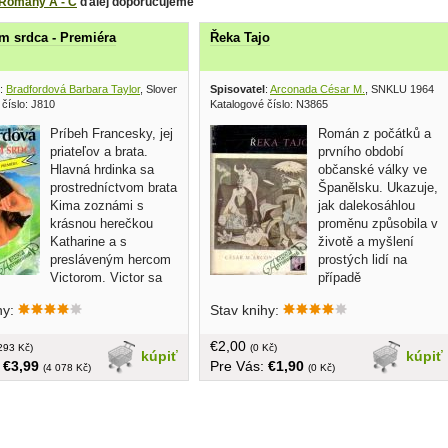
Romány A - C
ďalej doporučujeme
m srdca - Premiéra
Řeka Tajo
:
Bradfordová Barbara Taylor
, Slovenský spisovateľ 1995
Spisovatel
:
Arconada César M.
, SNKLU 1964
číslo: J810
Katalogové číslo: N3865
Príbeh Francesky, jej
Román z počátků a
priateľov a brata.
prvního období
Hlavná hrdinka sa
občanské války ve
prostredníctvom brata
Španělsku. Ukazuje,
Kima zoznámi s
jak dalekosáhlou
krásnou herečkou
proměnu způsobila v
Katharine a s
životě a myšlení
presláveným hercom
prostých lidí na
Victorom. Victor sa
případě
využiť pre nakrúcanie
negramotného, kromě svých stád o nic
hy:
Stav knihy:
vaného filmu zámok
se nestarajícího pastýře, který
nho otca... tvrdá väzba, obal,
podtlakem událostí rozpozná nebezpečí
€2,00
293 Kč)
a hrůzu fašismu a spolu se svými
(0 Kč)
kúpiť
kúpiť
:
€3,99
Pre Vás:
€1,90
přáteli se proti němu staví se zbraní v
(4 078 Kč)
(0 Kč)
ruce... v češtine, obal, tvrdá väzba, 303
strán