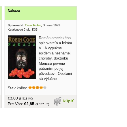
Nákaza
Spisovatel
:
Cook Robin
, Smena 1992
Katalogové číslo: K35
Román amerického
spisovateľa a lekára.
V LA vypukne
epidémia neznámej
choroby, doktorku
Marissu poveria
pátraním po jej
pôvodcovi. Obeťami
sú výlučne
zamestnanci a
Stav knihy:
pacienti kliník, ktoré poskytujú
zdravotnú starostlivosť... obal
€3,00
opotrebovaný, tvrdá väzba, 242 strán
(3 513 Kč)
kúpiť
Pre Vás:
€2,85
(3 337 Kč)