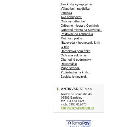
Aké knihy vykupujeme
Výkup kníh na diaľku
Infolinka
Ako nakupovať
Osobný odber kníh
Odberné miesta v Čechách
Odberné miesta na Slovensku
Poštovné do zahraničia
Možnosti platby
Nápoveda k hodnoteniu kníh
O nás
Darčeková poukážka
Ochrana súkromia
Obchodné podmienky
Reklamácie
Mapa stránok
Požiadavka na knihu
Zasielanie noviniek
ANTIKVARIÁT s.r.o.
Radničné námestie 46
08501 Bardejov
tel: 054 474 4424
mob: 0903 612078
info@antikvariatshop.sk