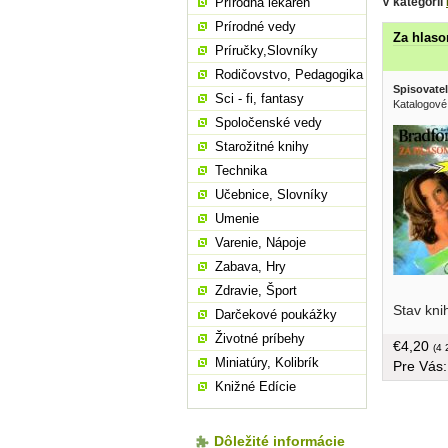
V kategórii
Prírodná lekáreň
Prírodné vedy
Za hlaso
Príručky,Slovníky
Rodičovstvo, Pedagogika
Spisovatel
Sci - fi, fantasy
Katalogové 
Spoločenské vedy
Starožitné knihy
Technika
Učebnice, Slovníky
Umenie
Varenie, Nápoje
Zabava, Hry
Zdravie, Šport
rozhodne 
Stav kni
pripravo
Darčekové poukážky
Franceski
Životné príbehy
€4,20
330 strán
(4 
Miniatúry, Kolibrík
Pre Vás
Knižné Edície
Dôležité informácie