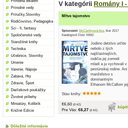
Prírodná lekáreň
V kategórii
Romány I -
Prírodné vedy
Príručky,Slovníky
Mŕtve tajomstvo
Rodičovstvo, Pedagogika
Sci - fi, fantasy
Spisovatel
:
McCarthyová Ava
, Ikar 2017
Spoločenské vedy
Katalogové číslo: N992
Starožitné knihy
Jodiino detstvo určite
nebolo z tých
Technika
najšťastnejších,
Učebnice, Slovníky
rodičia jej zomreli
Umenie
mladí a ju vychovali v
pestúnskej rodine. Ani
Varenie, Nápoje
manželstvo s
Zabava, Hry
dominantným
Zdravie, Šport
Ethanom McCallom jej
neprinieslo vytúžený pokoj a šťastie. A
Darčekové poukážky
Stav knihy:
keď jedného dňa príde o svoju trojročnú
Životné príbehy
dcérku Abby, nemá už prečo žiť. Je
Miniatúry, Kolibrík
€6,60
rozhodnutá vziať si život, no ešte
(0 Kč)
kúpi
Pre Vás:
€6,27
predtým musí vykonať jednu vec, a to
Knižné Edície
(0 Kč)
zabiť muža, ktorý je podľa nej
zodpovedný za smrť jej dcéry... obal,
tvrdá väzba, 310 strán
Dôležité informácie