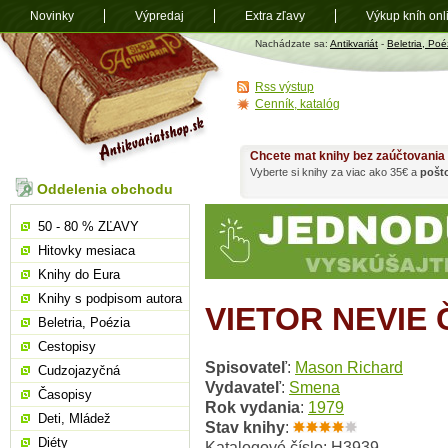
Novinky
Výpredaj
Extra zľavy
Výkup kníh onl
Antikvariát
Nachádzate sa:
Antikvariát
-
Beletria, Poé
shop.sk
Rss výstup
Cenník, katalóg
Chcete mat knihy bez zaúčtovania
Vyberte si knihy za viac ako 35€ a
pošt
Oddelenia obchodu
50 - 80 % ZĽAVY
Hitovky mesiaca
Knihy do Eura
Knihy s podpisom autora
VIETOR NEVIE 
Beletria, Poézia
Cestopisy
Spisovateľ
:
Mason Richard
Cudzojazyčná
Vydavateľ
:
Smena
Časopisy
Rok vydania
:
1979
Deti, Mládež
Stav knihy
:
Diéty
Katalogové číslo: H3939