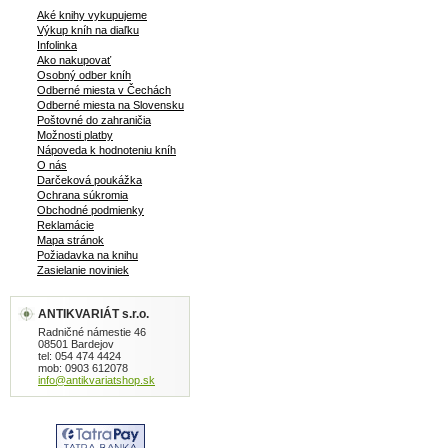
Aké knihy vykupujeme
Výkup kníh na diaľku
Infolinka
Ako nakupovať
Osobný odber kníh
Odberné miesta v Čechách
Odberné miesta na Slovensku
Poštovné do zahraničia
Možnosti platby
Nápoveda k hodnoteniu kníh
O nás
Darčeková poukážka
Ochrana súkromia
Obchodné podmienky
Reklamácie
Mapa stránok
Požiadavka na knihu
Zasielanie noviniek
ANTIKVARIÁT s.r.o.
Radničné námestie 46
08501 Bardejov
tel: 054 474 4424
mob: 0903 612078
info@antikvariatshop.sk