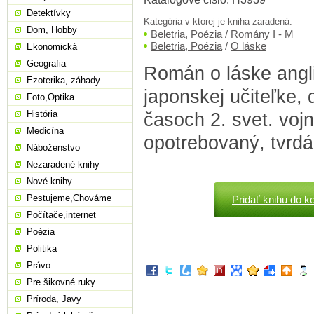
Detektívky
Kategória v ktorej je kniha zaradená:
Dom, Hobby
Beletria, Poézia
/
Romány I - M
Beletria, Poézia
/
O láske
Ekonomická
Geografia
Román o láske angl
Ezoterika, záhady
japonskej učiteľke,
Foto,Optika
História
časoch 2. svet. vojn
Medicína
opotrebovaný, tvrdá
Náboženstvo
Nezaradené knihy
Nové knihy
Pestujeme,Chováme
Pridať knihu do k
Počítače,internet
Poézia
Politika
Právo
Pre šikovné ruky
Príroda, Javy