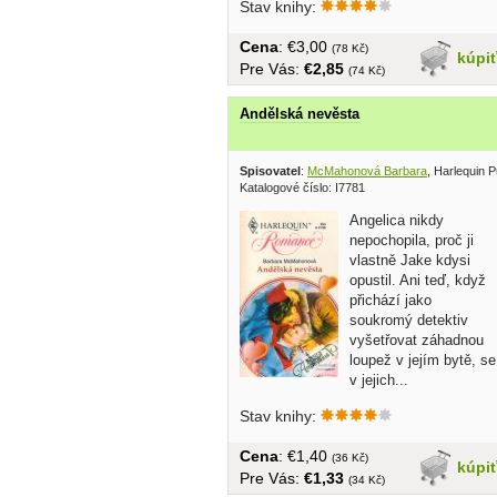
Stav knihy:
Cena
: €3,00
(78 Kč)
kúpi
Pre Vás:
€2,85
(74 Kč)
Andělská nevěsta
Spisovatel
:
McMahonová Barbara
, Harlequin 
Katalogové číslo: I7781
Angelica nikdy
nepochopila, proč ji
vlastně Jake kdysi
opustil. Ani teď, když
přichází jako
soukromý detektiv
vyšetřovat záhadnou
loupež v jejím bytě, se
v jejich...
Stav knihy:
Cena
: €1,40
(36 Kč)
kúpi
Pre Vás:
€1,33
(34 Kč)