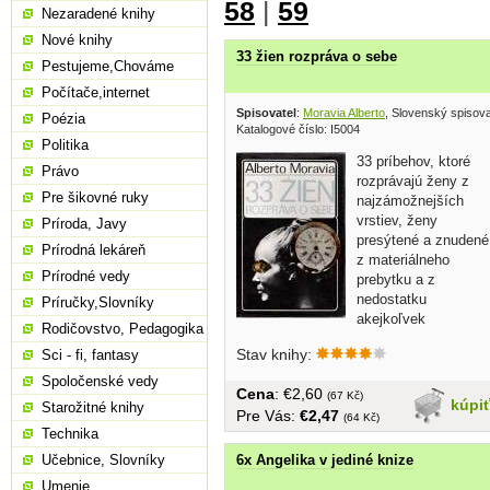
58
|
59
Nezaradené knihy
Nové knihy
33 žien rozpráva o sebe
Pestujeme,Chováme
Počítače,internet
Spisovatel
:
Moravia Alberto
, Slovenský spisov
Poézia
Katalogové číslo: I5004
Politika
33 príbehov, ktoré
Právo
rozprávajú ženy z
Pre šikovné ruky
najzámožnejších
vrstiev, ženy
Príroda, Javy
presýtené a znudené
Prírodná lekáreň
z materiálneho
Prírodné vedy
prebytku a z
nedostatku
Príručky,Slovníky
akejkoľvek
Rodičovstvo, Pedagogika
činnosti.... obal mierne...
Stav knihy:
Sci - fi, fantasy
Spoločenské vedy
Cena
: €2,60
(67 Kč)
kúpi
Starožitné knihy
Pre Vás:
€2,47
(64 Kč)
Technika
6x Angelika v jediné knize
Učebnice, Slovníky
Umenie