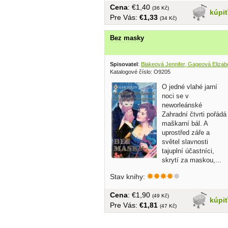
Cena
: €1,40
(36 Kč)
kúpi
Pre Vás:
€1,33
(34 Kč)
Bez masky
Spisovatel
:
Blakeová Jennifer, Gageová Elizab
Katalogové číslo: O9205
O jedné vlahé jarní
noci se v
neworleánské
Zahradní čtvrti pořádá
maškarní bál. A
uprostřed záře a
světel slavnosti
tajuplní účastníci,
skrytí za maskou,...
Stav knihy:
Cena
: €1,90
(49 Kč)
kúpi
Pre Vás:
€1,81
(47 Kč)