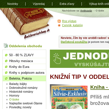
Novinky
Výpredaj
Extra zľavy
Výkup kníh onl
Antikvariát
Nachádzate sa:
Antikvariát
-
- O láske
shop.sk
Rss výstup
Cenník, katalóg
Neviete, čím by ste urobili radosť
Darčeková poukážka
je potom ten naj
Oddelenia obchodu
50 - 80 % ZĽAVY
Hitovky mesiaca
Knihy do Eura
Knihy s podpisom autora
KNIŽNÍ TIP V ODDE
Beletria, Poézia
Balady, bájky
Kniha -
Dobrodružné romány
Historické romány
Horrory
Příliš m
O láske
brožova
Najlepšie svetové čítanie
Poviedky, novely