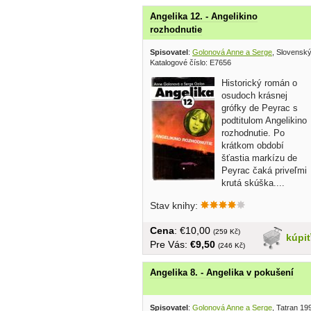
Angelika 12. - Angelikino
rozhodnutie
Spisovatel
:
Golonová Anne a Serge
, Slovenský
Katalogové číslo: E7656
Historický román o
osudoch krásnej
grófky de Peyrac s
podtitulom Angelikino
rozhodnutie. Po
krátkom období
šťastia markízu de
Peyrac čaká priveľmi
krutá skúška....
Stav knihy:
Cena
: €10,00
(259 Kč)
kúpi
Pre Vás:
€9,50
(246 Kč)
Angelika 8. - Angelika v pokušení
Spisovatel
:
Golonová Anne a Serge
, Tatran 19