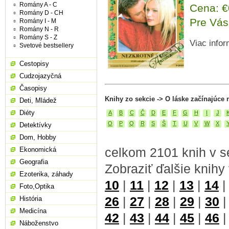
Romány A - C
Cena: 
Romány D - CH
Pre Vás
Romány I - M
Romány N - R
Romány S - Z
Viac infor
Svetové bestsellery
Cestopisy
Cudzojazyčná
Časopisy
Knihy zo sekcie -> O láske začínajúce 
Deti, Mládež
Diéty
A
B
C
Č
D
E
F
G
H
I
J
O
P
Q
R
S
Š
T
U
V
W
X
Detektívky
Dom, Hobby
celkom 2101 knih v s
Ekonomická
Geografia
Zobraziť ďalšie knihy
Ezoterika, záhady
10
|
11
|
12
|
13
|
14
Foto,Optika
26
|
27
|
28
|
29
|
30
História
Medicína
42
|
43
|
44
|
45
|
46
Náboženstvo