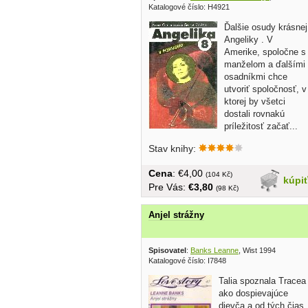
Katalogové číslo: H4921
Ďalšie osudy krásnej
Angeliky . V
Amerike, spoločne s
manželom a ďalšími
osadníkmi chce
utvoriť spoločnosť, v
ktorej by všetci
dostali rovnakú
príležitosť začať...
Stav knihy:
Cena
: €4,00
(104 Kč)
kúpi
Pre Vás:
€3,80
(98 Kč)
Anjel strážny
Spisovatel
:
Banks Leanne
, Wist 1994
Katalogové číslo: I7848
Talia spoznala Tracea
ako dospievajúce
dievča a od tých čias