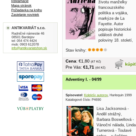
Reklamácie
životu manželky
Mapa stránok
francouzského
Požiadavka na knihu
politika a vojáka,
Zasielanie noviniek
markýze de La
Fayette. Autor
ANTIKVARIÁT s.r.o.
popisuje historické
Radničné námestie 46
události druhé
08501 Bardejov
poloviny 18. století,
tel: 054 474 4424
mob: 0903 612078
které tvoří k...
info@antikvariatshop.sk
Stav knihy:
Cena
: €1,80
(47 Kč)
kúpi
Pre Vás:
€1,71
(44 Kč)
Adventiny I. - 04/99
Spisovatel
:
Kolektív autorov
, Harlequin 1999
Katalogové číslo: P4690
Lisa Jacksonová -
Anděl strážný,
Barbara Boswellová -
Vánoční nálada, Linda
Turnerová - Toulavé
srdce... v češtine,