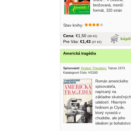
brožovaná, menší
formát, 320 strán
Stav knihy:
Cena
: €1,50
(39 Kč)
kúpi
Pre Vás:
€1,43
(37 Kč)
Americká tragédia
Spisovatel
:
Dreiser Theodore
, Tatran 1973
Katalogové číslo: H3160
Román amerického
spisovateľa,
napísaný na
základne skutočnýc
udalostí. Hlavným
hrdinom je Clyde,
ktorý vyrastá v
chudobe, ale jeho
ideálom je bohatstvo
a pohodlie. Po...