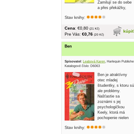
Zamilují se do sebe
a přes překážky,
které jim do cesty...
Stav knihy:
Cena
: €0,80
(21 Kč)
kúpi
Pre Vás:
€0,76
(20 Kč)
Ben
Spisovatel
:
Leabová Karen
, Harlequin Publish
Katalogové číslo: D6063
Ben je atraktívny
otec mladej
študentky, s ktoru sú
ale problémy.
Našťastie sa
zoznámi s jej
psychologičkou
Keely, ktorá má
pochopenie nielen
pre jeho dcéru... v...
Stav knihy: