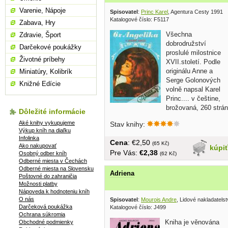
Varenie, Nápoje
Spisovatel
:
Princ Karel
, Agentura Cesty 1991
Katalogové číslo: F5117
Zabava, Hry
Všechna
Zdravie, Šport
dobrodružství
Darčekové poukážky
proslulé milostnice
Životné príbehy
XVII.století. Podle
originálu Anne a
Miniatúry, Kolibrík
Serge Golonových
Knižné Edície
volně napsal Karel
Princ.... v češtine,
brožovaná, 260 strán
Dôležité informácie
Aké knihy vykupujeme
Stav knihy:
Výkup kníh na diaľku
Infolinka
Cena
: €2,50
(65 Kč)
Ako nakupovať
kúpi
Pre Vás:
€2,38
Osobný odber kníh
(62 Kč)
Odberné miesta v Čechách
Odberné miesta na Slovensku
Adriena
Poštovné do zahraničia
Možnosti platby
Nápoveda k hodnoteniu kníh
O nás
Spisovatel
:
Mourois Andre
, Lidové nakladatels
Darčeková poukážka
Katalogové číslo: J499
Ochrana súkromia
Kniha je věnována
Obchodné podmienky