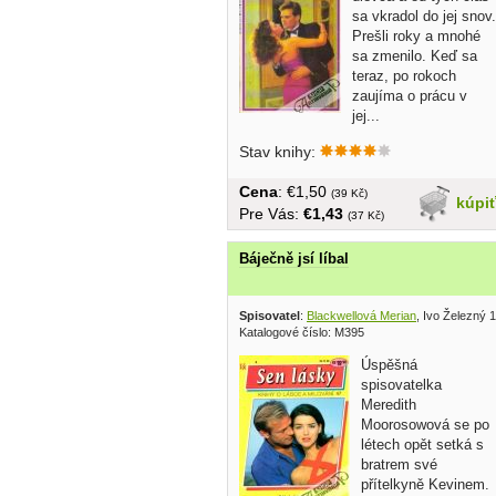
sa vkradol do jej snov.
Prešli roky a mnohé
sa zmenilo. Keď sa
teraz, po rokoch
zaujíma o prácu v
jej...
Stav knihy:
Cena
: €1,50
(39 Kč)
kúpi
Pre Vás:
€1,43
(37 Kč)
Báječně jsí líbal
Spisovatel
:
Blackwellová Merian
, Ivo Železný 
Katalogové číslo: M395
Úspěšná
spisovatelka
Meredith
Moorosowová se po
létech opět setká s
bratrem své
přítelkyně Kevinem.