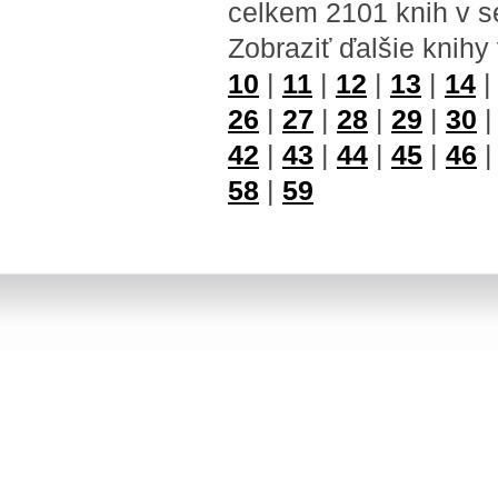
celkem 2101 knih v s
Zobraziť ďalšie knihy
10
|
11
|
12
|
13
|
14
26
|
27
|
28
|
29
|
30
42
|
43
|
44
|
45
|
46
58
|
59