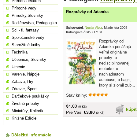
Prírodná lekáreň
Prírodné vedy
Rozprávky od Adamka
Príručky,Slovníky
Rodičovstvo, Pedagogika
Spisovatel
:
Nociar Alojz
, Mladé letá 2008
Sci - fi, fantasy
Katalogové číslo: O7131
Spoločenské vedy
Rozprávky od
Starožitné knihy
Adamka prinášajú
veľmi originálne
Technika
príbehy: o
Učebnice, Slovníky
nedisciplinovanej
Umenie
motorke, o
nachladnutom
Varenie, Nápoje
autobuse, o bagri,
Zabava, Hry
ktorý si zlomil zub...
Zdravie, Šport
všetko témy, ktoré zaujímajú najmä
Stav knihy:
malých chalanov... tvrdá väzba, 64
Darčekové poukážky
strán
Životné príbehy
€4,00
(0 Kč)
kúpi
Miniatúry, Kolibrík
Pre Vás:
€3,80
(0 Kč)
Knižné Edície
Dôležité informácie