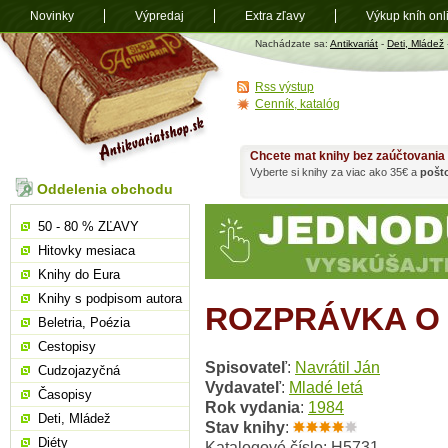
Novinky
Výpredaj
Extra zľavy
Výkup kníh onl
Antikvariát
Nachádzate sa:
Antikvariát
-
Deti, Mládež
shop.sk
Rss výstup
Cenník, katalóg
Chcete mat knihy bez zaúčtovania
Vyberte si knihy za viac ako 35€ a
pošt
Oddelenia obchodu
50 - 80 % ZĽAVY
Hitovky mesiaca
Knihy do Eura
Knihy s podpisom autora
ROZPRÁVKA O 
Beletria, Poézia
Cestopisy
Spisovateľ
:
Navrátil Ján
Cudzojazyčná
Vydavateľ
:
Mladé letá
Časopisy
Rok vydania
:
1984
Deti, Mládež
Stav knihy
:
Diéty
Katalogové číslo: H5731