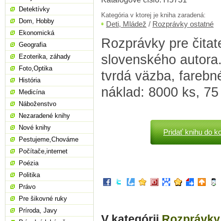
Detektívky
Kategória v ktorej je kniha zaradená:
Dom, Hobby
Deti, Mládež
/
Rozprávky ostatné
Ekonomická
Rozprávky pre čitat
Geografia
slovenského autora.
Ezoterika, záhady
Foto,Optika
tvrdá väzba, farebné
História
náklad: 8000 ks, 75
Medicína
Náboženstvo
Nezaradené knihy
Nové knihy
Pridať knihu do k
Pestujeme,Chováme
Počítače,internet
Poézia
Politika
Právo
Pre šikovné ruky
Príroda, Javy
V kategórii
Rozprávky