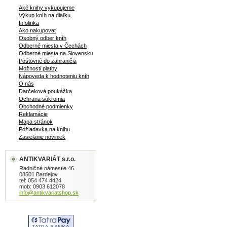
Aké knihy vykupujeme
Výkup kníh na diaľku
Infolinka
Ako nakupovať
Osobný odber kníh
Odberné miesta v Čechách
Odberné miesta na Slovensku
Poštovné do zahraničia
Možnosti platby
Nápoveda k hodnoteniu kníh
O nás
Darčeková poukážka
Ochrana súkromia
Obchodné podmienky
Reklamácie
Mapa stránok
Požiadavka na knihu
Zasielanie noviniek
ANTIKVARIÁT s.r.o.
Radničné námestie 46
08501 Bardejov
tel: 054 474 4424
mob: 0903 612078
info@antikvariatshop.sk