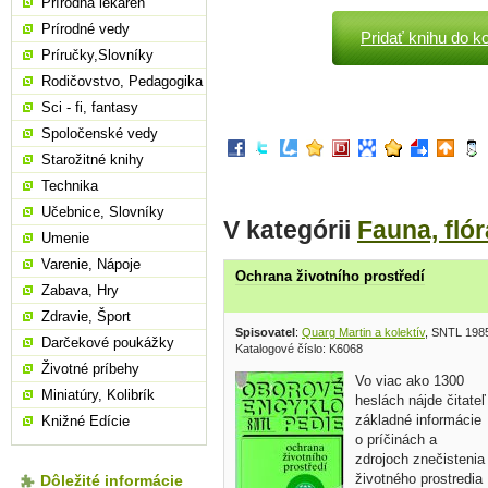
Prírodná lekáreň
Prírodné vedy
Pridať knihu do k
Príručky,Slovníky
Rodičovstvo, Pedagogika
Sci - fi, fantasy
Spoločenské vedy
Starožitné knihy
Technika
Učebnice, Slovníky
V kategórii
Fauna, flór
Umenie
Varenie, Nápoje
Ochrana životního prostředí
Zabava, Hry
Zdravie, Šport
Spisovatel
:
Quarg Martin a kolektív
, SNTL 198
Darčekové poukážky
Katalogové číslo: K6068
Životné príbehy
Vo viac ako 1300
Miniatúry, Kolibrík
heslách nájde čitateľ
základné informácie
Knižné Edície
o príčinách a
zdrojoch znečistenia
životného prostredia
Dôležité informácie