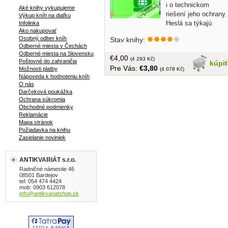
i o technickom
Aké knihy vykupujeme
riešení jeho ochrany.
Výkup kníh na diaľku
Heslá sa týkajú
Infolinka
Ako nakupovať
piatich základných oblastí: všeobecnej
Osobný odber kníh
Stav knihy:
ochrany životného prostredia, čistenia
Odberné miesta v Čechách
odpadových vôd, ochrany ovzdušia,
Odberné miesta na Slovensku
€4,00
likvidácie a využitia odpadov a ochrany
(4 293 Kč)
Poštovné do zahraničia
kúpi
Pre Vás:
€3,80
proti hluku... v češtine, obal mierne
Možnosti platby
(4 078 Kč)
Nápoveda k hodnoteniu kníh
poškodený, tvrdá väzba, väčší formát,
O nás
244 strán
Darčeková poukážka
Ochrana súkromia
Obchodné podmienky
Reklamácie
Mapa stránok
Požiadavka na knihu
Zasielanie noviniek
ANTIKVARIÁT s.r.o.
Radničné námestie 46
08501 Bardejov
tel: 054 474 4424
mob: 0903 612078
info@antikvariatshop.sk