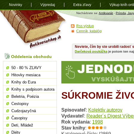
Novinky
Výpredaj
Extra zľavy
Výkup kníh onl
Antikvariát
Nachádzate sa:
Antikvariát
-
Príroda, Javy
shop.sk
Rss výstup
Cenník, katalóg
Neviete, čím by ste urobili radosť
Darčeková poukážka
je potom ten naj
Oddelenia obchodu
50 - 80 % ZĽAVY
Hitovky mesiaca
Knihy do Eura
Knihy s podpisom autora
SÚKROMIE ŽIV
Beletria, Poézia
Cestopisy
Spisovateľ
:
Kolektív autorov
Cudzojazyčná
Vydavateľ
:
Reader´s Digest Výbe
Časopisy
Rok vydania
:
1998
Deti, Mládež
Stav knihy
:
Diéty
Katalogové číslo: I2869