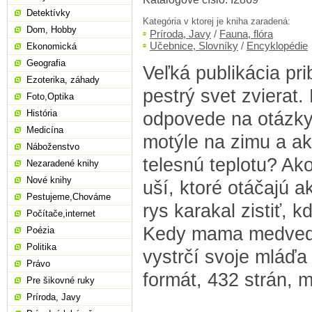
Detektívky
Kategória v ktorej je kniha zaradená:
Dom, Hobby
Príroda, Javy
/
Fauna, flóra
Učebnice, Slovníky
/
Encyklopédie
Ekonomická
Geografia
Veľká publikácia pri
Ezoterika, záhady
pestrý svet zvierat.
Foto,Optika
História
odpovede na otázky
Medicína
motýle na zimu a ak
Náboženstvo
telesnú teplotu? Ak
Nezaradené knihy
Nové knihy
uší, ktoré otáčajú a
Pestujeme,Chováme
rys karakal zistiť, k
Počítače,internet
Kedy mama medvedic
Poézia
Politika
vystrčí svoje mláďa 
Právo
formát, 432 strán, m
Pre šikovné ruky
Príroda, Javy