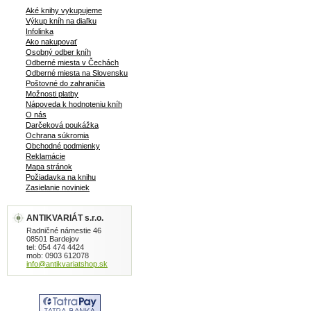
v češtine, bez obalu, tvrdá väzba,
Aké knihy vykupujeme
obrázky nakreslil Stanislav Lolek, 212
Výkup kníh na diaľku
Infolinka
strán
Ako nakupovať
Osobný odber kníh
Odberné miesta v Čechách
Odberné miesta na Slovensku
Poštovné do zahraničia
Možnosti platby
Nápoveda k hodnoteniu kníh
O nás
Darčeková poukážka
Ochrana súkromia
Obchodné podmienky
Reklamácie
Mapa stránok
Požiadavka na knihu
Zasielanie noviniek
ANTIKVARIÁT s.r.o.
Radničné námestie 46
08501 Bardejov
tel: 054 474 4424
mob: 0903 612078
info@antikvariatshop.sk