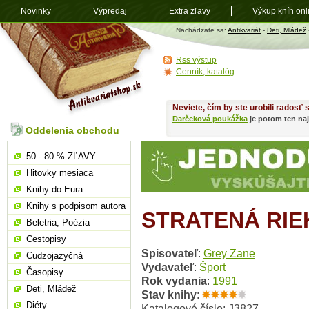
Novinky
Výpredaj
Extra zľavy
Výkup kníh onl
Antikvariát
Nachádzate sa:
Antikvariát
-
Deti, Mládež
shop.sk
Rss výstup
Cenník, katalóg
Neviete, čím by ste urobili radosť
Darčeková poukážka
je potom ten naj
Oddelenia obchodu
50 - 80 % ZĽAVY
Hitovky mesiaca
Knihy do Eura
Knihy s podpisom autora
STRATENÁ RIE
Beletria, Poézia
Cestopisy
Spisovateľ
:
Grey Zane
Cudzojazyčná
Vydavateľ
:
Šport
Časopisy
Rok vydania
:
1991
Deti, Mládež
Stav knihy
:
Diéty
Katalogové číslo: J3827