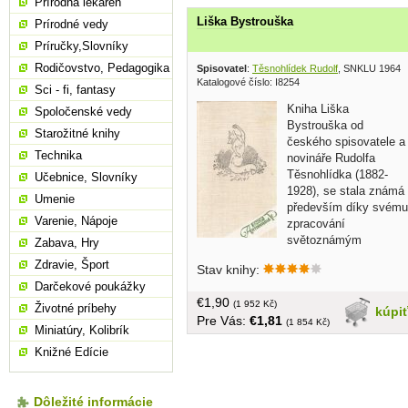
Prírodná lekáreň
Liška Bystrouška
Prírodné vedy
Príručky,Slovníky
Rodičovstvo, Pedagogika
Spisovatel
:
Těsnohlídek Rudolf
, SNKLU 1964
Katalogové číslo: I8254
Sci - fi, fantasy
Kniha Liška
Spoločenské vedy
Bystrouška od
Starožitné knihy
českého spisovatele a
Technika
novináře Rudolfa
Těsnohlídka (1882-
Učebnice, Slovníky
1928), se stala známá
Umenie
především díky svému
Varenie, Nápoje
zpracování
světoznámým
Zabava, Hry
skladatelem Leošem Janáčkem. Přesto
Zdravie, Šport
Stav knihy:
i samotná kniha má jistě co nabídnout,
Darčekové poukážky
autor ve svém lyricky laděném příběhu
€1,90
dokázal dovedně užít nářečí, hlavně v
(1 952 Kč)
Životné príbehy
kúpi
Pre Vás:
€1,81
promluvách jednotlivých zvířat.
(1 854 Kč)
Miniatúry, Kolibrík
Samotný příběh vypráví o lištičce, která
Knižné Edície
byla jako mládě uloupena hajným pro
jeho malého vnuka, ale po mnoha
peripetiích se jí povedlo uprchnout zpět
Dôležité informácie
do lesa, kde našla svůj nový domov....