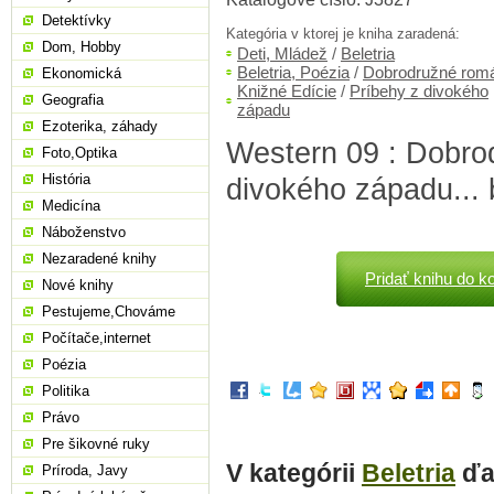
Detektívky
Kategória v ktorej je kniha zaradená:
Dom, Hobby
Deti, Mládež
/
Beletria
Beletria, Poézia
/
Dobrodružné rom
Ekonomická
Knižné Edície
/
Príbehy z divokého
Geografia
západu
Ezoterika, záhady
Western 09 : Dobro
Foto,Optika
História
divokého západu... 
Medicína
Náboženstvo
Nezaradené knihy
Pridať knihu do k
Nové knihy
Pestujeme,Chováme
Počítače,internet
Poézia
Politika
Právo
Pre šikovné ruky
V kategórii
Beletria
ďa
Príroda, Javy