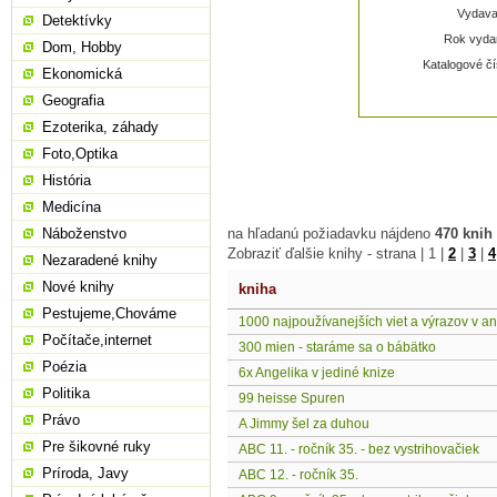
Vydavat
Detektívky
Rok vydan
Dom, Hobby
Katalogové čí
Ekonomická
Geografia
Ezoterika, záhady
Foto,Optika
História
Medicína
Náboženstvo
na hľadanú požiadavku nájdeno
470 knih
Zobraziť ďalšie knihy - strana |
1
|
2
|
3
|
4
Nezaradené knihy
Nové knihy
kniha
Pestujeme,Chováme
1000 najpoužívanejších viet a výrazov v an
Počítače,internet
300 mien - staráme sa o bábätko
Poézia
6x Angelika v jediné knize
Politika
99 heisse Spuren
Právo
A Jimmy šel za duhou
Pre šikovné ruky
ABC 11. - ročník 35. - bez vystrihovačiek
Príroda, Javy
ABC 12. - ročník 35.