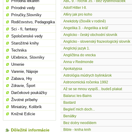
Prírodná lekáreň
ABC 9. - ročník 35. - bez vystrihovačiek
Prírodné vedy
Adolf Hitler I-II.
Aféry jak pro koho
Príručky,Slovníky
Anekdoty (člověk v rodině)
Rodičovstvo, Pedagogika
Angelika 3. - Angelika a kráľ
Sci - fi, fantasy
Anglicko - český obchodní slovník
Spoločenské vedy
Anglicko - slovenský frazeologický slovník
Starožitné knihy
Anglický jazyk 1.
Technika
Angličtina do vrecka
Učebnice, Slovníky
Anna v Redmonde
Umenie
Apokalypsa
Varenie, Nápoje
Astrológia múdrych bylinkárok
Zabava, Hry
Astronomická ročenka 1992
Zdravie, Šport
Až se se mnou vyspíš... budeš plakat
Darčekové poukážky
Balaruc les-Bains
Životné príbehy
Bastard
Miniatúry, Kolibrík
Begleit´mich doch...
Knižné Edície
Benátky
Bez dcéry neodídem
Dôležité informácie
Bible - kniha knih