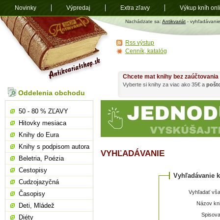
Novinky
Výpredaj
Extra zľavy
Výkup kníh onl
Antikvariát
Nachádzate sa:
Antikvariát
- vyhľadávani
shop.sk
Rss výstup
Cenník, katalóg
Chcete mat knihy bez zaúčtovania
Vyberte si knihy za viac ako 35€ a
pošt
Oddelenia obchodu
50 - 80 % ZĽAVY
Hitovky mesiaca
Knihy do Eura
Knihy s podpisom autora
VYHĽADÁVANIE
Beletria, Poézia
Cestopisy
Vyhľadávanie k
Cudzojazyčná
Vyhľadať vša
Časopisy
Názov kni
Deti, Mládež
Spisova
Diéty