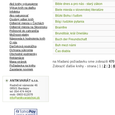
Bible dnes a pro nás - starý zákon
Aké knihy vykupujeme
Výkup kníh na diaľku
Biele miesta v slovenskej literatúre
Infolinka
Ako nakupovať
Blízki Bohu i ľuďom
Osobný odber kníh
Bóg i ludzkie pytania
Odberné miesta v Čechách
Odberné miesta na Slovensku
Brainfire
Poštovné do zahraničia
Brundibár, král čmeláku
Možnosti platby
Nápoveda k hodnoteniu kníh
Buch der Freundschaft
O nás
Buh mezi námi
Darčeková poukážka
Ochrana súkromia
Čas diabla
Obchodné podmienky
Reklamácie
na hľadanú požiadavku sme zobrazili
470
Mapa stránok
Požiadavka na knihu
Zobraziť ďalšie knihy - strana |
1
|
2
|
3
|
4
Zasielanie noviniek
ANTIKVARIÁT s.r.o.
Radničné námestie 46
08501 Bardejov
tel: 054 474 4424
mob: 0903 612078
info@antikvariatshop.sk