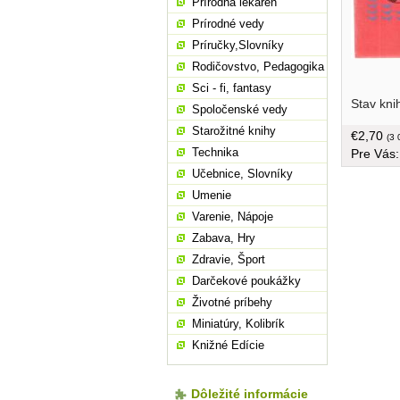
Prírodná lekáreň
Prírodné vedy
Príručky,Slovníky
Rodičovstvo, Pedagogika
Sci - fi, fantasy
úsvitom 
Stav kni
márnomys
Spoločenské vedy
králik, D
Starožitné knihy
€2,70
žene, ktor
(3 
Technika
Pre Vás
tvrdá väz
pre čitat
Učebnice, Slovníky
Umenie
Varenie, Nápoje
Zabava, Hry
Zdravie, Šport
Darčekové poukážky
Životné príbehy
Miniatúry, Kolibrík
Knižné Edície
Dôležité informácie