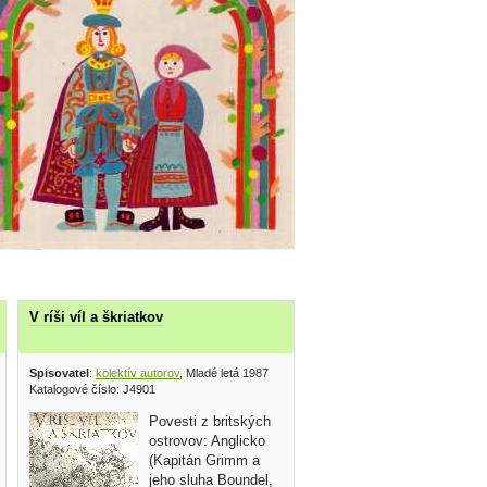
V ríši víl a škriatkov
 vydavateľstvo 1984
Spisovatel
:
kolektív autorov
, Mladé letá 1987
Katalogové číslo: J4901
Povesti z britských
ostrovov: Anglicko
(Kapitán Grimm a
jeho sluha Boundel,