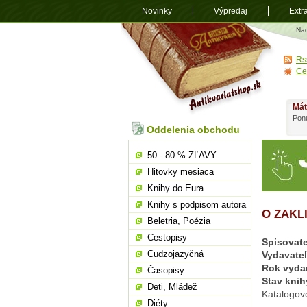
Novinky
Výpredaj
Extr
Antikvariá
Na
shop.sk
Rs
Ce
Mát
Ponú
Oddelenia obchodu
50 - 80 % ZĽAVY
Hitovky mesiaca
Knihy do Eura
Knihy s podpisom autora
O ZAKL
Beletria, Poézia
Cestopisy
Spisovate
Cudzojazyčná
Vydavate
Rok vyda
Časopisy
Stav knih
Deti, Mládež
Katalogové
Diéty