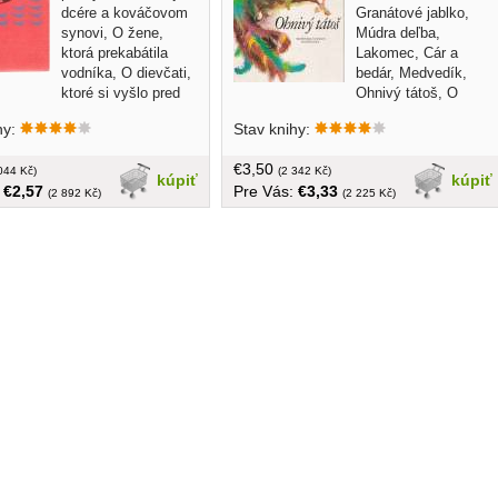
dcére a kováčovom
Granátové jablko,
synovi, O žene,
Múdra deľba,
ktorá prekabátila
Lakomec, Cár a
vodníka, O dievčati,
bedár, Medvedík,
ktoré si vyšlo pred
Ohnivý tátoš, O
na lúku, Podhodenec a
býčkovi, O túlavom vrabcovi... tvrdá
hy:
Stav knihy:
eľná matka, Včelár a zakliaty
väzba, 85 strán, veľký formát, farebné
ievča s trnkovou palicou, O
ilustrácie, ilustroval Vladimír Machaj
€3,50
á prekabátila víly, atd.)...
044 Kč)
(2 342 Kč)
kúpiť
kúpiť
:
€2,57
Pre Vás:
€3,33
ba, bez obalu, veľký formát,
(2 892 Kč)
(2 225 Kč)
eľov od 9 rokov, 140 strán