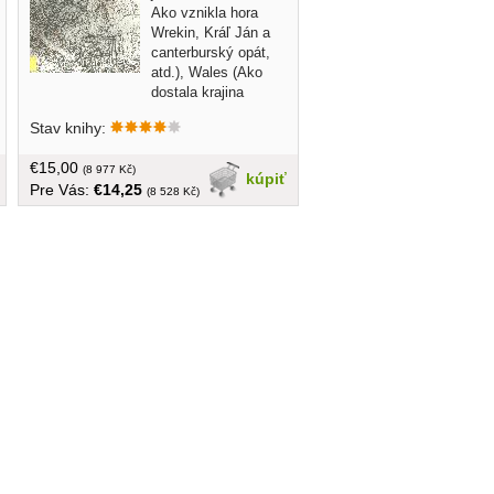
Ako vznikla hora
Wrekin, Kráľ Ján a
canterburský opát,
atd.), Wales (Ako
dostala krajina
Wales do erbu červeného draka,
Stav knihy:
Čarovná harfa, atd.), Škótsko (Suil an
Rodh, Kráľ mačiek, Šikovný zlodej,
€15,00
atd.), Írsko (Conall, syn írskeho kráľa,
(8 977 Kč)
kúpiť
Pre Vás:
€14,25
Tri kráľovské rady, atd.)... veľký formát,
(8 528 Kč)
obal, 207 strán, ilustrácie Dušan Kállay,