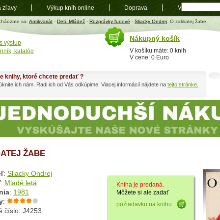
a zľavy
Výkup kníh online
Doprava
Mapa
t
chádzate sa:
Antikvariát
-
Deti, Mládež
-
Rozprávky ľudové
-
Sliacky Ondrej
: O zakliatej žabe
Nákupný košík
s výstup
V košíku máte: 0 knih
nník, katalóg
V cene: 0 Euro
e knihy, ktoré chcete predať ?
knite ich nám. Radi ich od Vás odkúpime. Viacej informácií nájdete na
tejto stránke.
IATEJ ŽABE
ľ
:
Sliacky Ondrej
ľ
:
Mladé letá
Kniha je predaná.
nia
:
1981
Môžete si ale zadať
y
:
požiadavku na knihu
 číslo: J4253