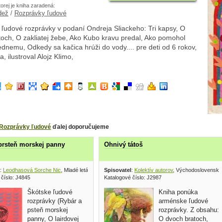
torej je kniha zaradená:
dež
/
Rozprávky ľudové
ľudové rozprávky v podaní Ondreja Sliackeho: Tri kapsy, O
och, O zakliatej žebe, Ako Kubo kravu predal, Ako pomohol
dnemu, Odkedy sa kačica hrúži do vody.... pre deti od 6 rokov,
, ilustroval Alojz Klimo,
Rozprávky ľudové
ďalej doporučujeme
prsteň morskej panny
Ohnivý tátoš
:
Leodhasová Sorche Nic
, Mladé letá 1979
Spisovatel
:
Kolektív autorov
, Východoslovenské
 číslo: J4845
Katalogové číslo: J2987
Škótske ľudové
Kniha ponúka
rozprávky (Rybár a
arménske ľudové
psteň morskej
rozprávky. Z obsahu:
panny, O lairdovej
O dvoch bratoch,