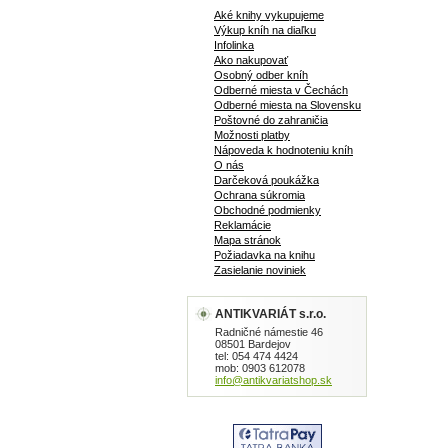
Aké knihy vykupujeme
Výkup kníh na diaľku
Infolinka
Ako nakupovať
Osobný odber kníh
Odberné miesta v Čechách
Odberné miesta na Slovensku
Poštovné do zahraničia
Možnosti platby
Nápoveda k hodnoteniu kníh
O nás
Darčeková poukážka
Ochrana súkromia
Obchodné podmienky
Reklamácie
Mapa stránok
Požiadavka na knihu
Zasielanie noviniek
ANTIKVARIÁT s.r.o.
Radničné námestie 46
08501 Bardejov
tel: 054 474 4424
mob: 0903 612078
info@antikvariatshop.sk