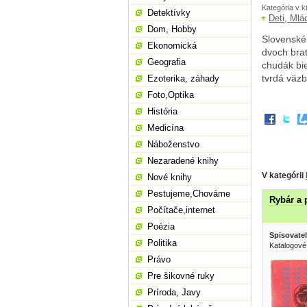
Kategória v k
Detektívky
Deti, Mlá
Dom, Hobby
Slovenské 
Ekonomická
dvoch brat
Geografia
chudák bie
tvrdá väzba
Ezoterika, záhady
Foto,Optika
História
Medicína
Náboženstvo
Nezaradené knihy
V kategórii
Nové knihy
Pestujeme,Chováme
Rybár a 
Počítače,internet
Poézia
Spisovatel
Politika
Katalogové
Právo
Pre šikovné ruky
Príroda, Javy