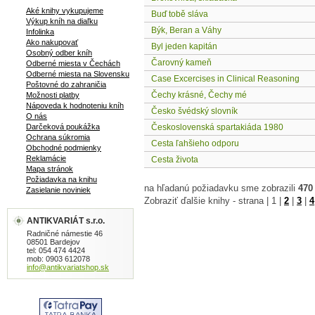
Aké knihy vykupujeme
Buď tobě sláva
Výkup kníh na diaľku
Býk, Beran a Váhy
Infolinka
Ako nakupovať
Byl jeden kapitán
Osobný odber kníh
Čarovný kameň
Odberné miesta v Čechách
Odberné miesta na Slovensku
Case Excercises in Clinical Reasoning
Poštovné do zahraničia
Čechy krásné, Čechy mé
Možnosti platby
Nápoveda k hodnoteniu kníh
Česko švédský slovník
O nás
Darčeková poukážka
Československá spartakiáda 1980
Ochrana súkromia
Cesta ľahšieho odporu
Obchodné podmienky
Reklamácie
Cesta života
Mapa stránok
Požiadavka na knihu
na hľadanú požiadavku sme zobrazili
470
Zasielanie noviniek
Zobraziť ďalšie knihy - strana |
1
|
2
|
3
|
4
ANTIKVARIÁT s.r.o.
Radničné námestie 46
08501 Bardejov
tel: 054 474 4424
mob: 0903 612078
info@antikvariatshop.sk