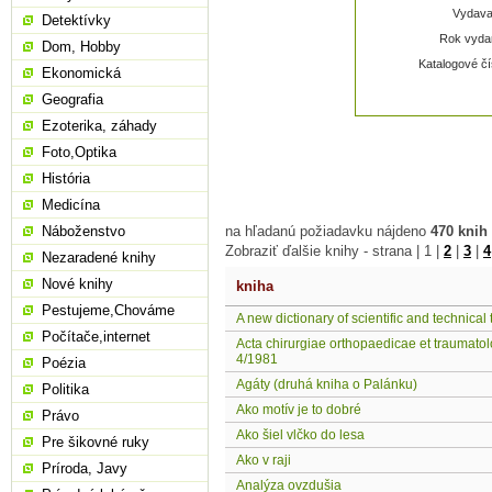
Vydavat
Detektívky
Rok vydan
Dom, Hobby
Katalogové čí
Ekonomická
Geografia
Ezoterika, záhady
Foto,Optika
História
Medicína
Náboženstvo
na hľadanú požiadavku nájdeno
470 knih
Zobraziť ďalšie knihy - strana |
1
|
2
|
3
|
4
Nezaradené knihy
Nové knihy
kniha
Pestujeme,Chováme
A new dictionary of scientific and technical
Počítače,internet
Acta chirurgiae orthopaedicae et traumato
4/1981
Poézia
Agáty (druhá kniha o Palánku)
Politika
Ako motív je to dobré
Právo
Ako šiel vlčko do lesa
Pre šikovné ruky
Ako v raji
Príroda, Javy
Analýza ovzdušia