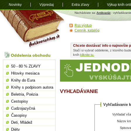
Novinky
Výpredaj
Extra zľavy
Výkup kníh onl
Antikvariát
Nachádzate sa:
Antikvariát
- vyhľadávani
shop.sk
Rss výstup
Cenník, katalóg
Chcete dostávať info o najnovšie p
Stačí si vybrať oddelenie, z ktorého bud
Oddelenia obchodu
kníh
kliknite tu.
50 - 80 % ZĽAVY
Hitovky mesiaca
Knihy do Eura
Knihy s podpisom autora
VYHĽADÁVANIE
Beletria, Poézia
Cestopisy
Vyhľadávanie k
Cudzojazyčná
Vyhľadať vša
Časopisy
Názov kni
Deti, Mládež
Spisova
Diéty