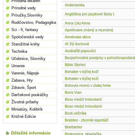
Prírodná lekáreň
Andersenka
Prírodné vedy
Angličtina pro jazykové školy I.
Príručky,Slovníky
Rodičovstvo, Pedagogika
Anna (Ja) Anna
Sci - fi, fantasy
Apollinaire známý a neznámý
Spoločenské vedy
Arménske skice
Starožitné knihy
Ať žijí duchové
Australští papoušci
Technika
Bezpečnostné predpisy v poľnohospodárs
Učebnice, Slovníky
Bible Stories
Umenie
Bohatier v býčej koži
Varenie, Nápoje
Bohatier v býčej koži
Zabava, Hry
Bohovia mrznú v zlatej hmle
Zdravie, Šport
Boris Vian
Darčekové poukážky
Boso medzi hviezdami
Životné príbehy
Boso medzi hviezdami
Miniatúry, Kolibrík
Bozk uličníka
Knižné Edície
Bratstvo - zborník reportáží
Briefsteller
Dôležité informácie
Brokovnica, skladačka