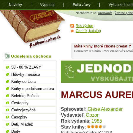
Novinky
Výpredaj
Extra zľavy
Výkup kníh onl
Antikvariát
Nachádzate sa:
Antikvariát
-
Životné príb
shop.sk
Rss výstup
Cenník, katalóg
Máte knihy, ktoré chcete predať ?
Ponúknite ich nám. Radi ich od Vás odkú
Oddelenia obchodu
50 - 80 % ZĽAVY
Hitovky mesiaca
Knihy do Eura
Knihy s podpisom autora
MARCUS AURE
Beletria, Poézia
Cestopisy
Spisovateľ
:
Giese Alexander
Cudzojazyčná
Vydavateľ
:
Obzor
Časopisy
Rok vydania
:
1985
Deti, Mládež
Stav knihy
:
Diéty
Katalogové číslo: K1213