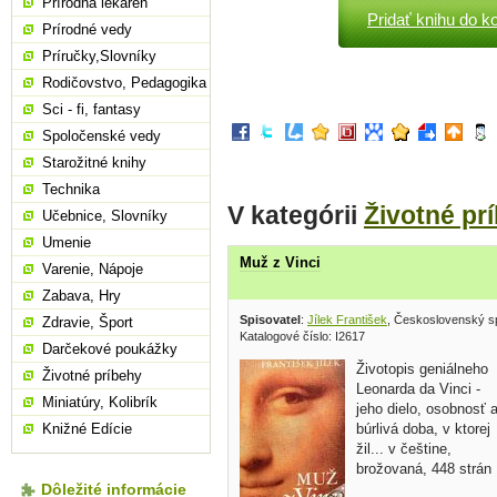
Prírodná lekáreň
Pridať knihu do k
Prírodné vedy
Príručky,Slovníky
Rodičovstvo, Pedagogika
Sci - fi, fantasy
Spoločenské vedy
Starožitné knihy
Technika
V kategórii
Životné pr
Učebnice, Slovníky
Umenie
Muž z Vinci
Varenie, Nápoje
Zabava, Hry
Spisovatel
:
Jílek František
, Československý s
Zdravie, Šport
Katalogové číslo: I2617
Darčekové poukážky
Životopis geniálneho
Životné príbehy
Leonarda da Vinci -
Miniatúry, Kolibrík
jeho dielo, osobnosť 
búrlivá doba, v ktorej
Knižné Edície
žil... v češtine,
brožovaná, 448 strán
Dôležité informácie