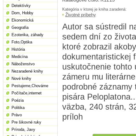
Detektívky
Kategória v ktorej je kniha zaradená:
Dom, Hobby
Životné príbehy
Ekonomická
Autor sa sústredil 
Geografia
sedem dní zo života
Ezoterika, záhady
Foto,Optika
ktoré zobrazil akoby
História
dokumentaristickej f
Medicína
Náboženstvo
uskutočnenie tohto
Nezaradené knihy
zámeru mu literárne
Nové knihy
podrobné záznamy t
Pestujeme,Chováme
Počítače,internet
pisára Peloplatona..
Poézia
väzba, 240 strán, 
Politika
príloh
Právo
Pre šikovné ruky
Príroda, Javy