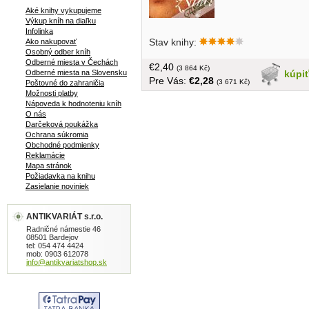
Aké knihy vykupujeme
Výkup kníh na diaľku
Infolinka
Stav knihy:
Ako nakupovať
Osobný odber kníh
Odberné miesta v Čechách
€2,40
(3 864 Kč)
kúpi
Odberné miesta na Slovensku
Pre Vás:
€2,28
(3 671 Kč)
Poštovné do zahraničia
Možnosti platby
Nápoveda k hodnoteniu kníh
O nás
Darčeková poukážka
Ochrana súkromia
Obchodné podmienky
Reklamácie
Mapa stránok
Požiadavka na knihu
Zasielanie noviniek
ANTIKVARIÁT s.r.o.
Radničné námestie 46
08501 Bardejov
tel: 054 474 4424
mob: 0903 612078
info@antikvariatshop.sk