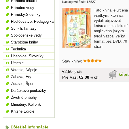
Prírodná lekáreň
Katalogové číslo: L8527
Prírodné vedy
Táto kniha je určená
Príručky,Slovníky
všetkým, ktorí sa
vydali objavovať
Rodičovstvo, Pedagogika
krásu a melodickosť
Sci - fi, fantasy
anglického jazyka...
Spoločenské vedy
tvrdá väzba, veľký
formát bez DVD, 70
Starožitné knihy
strán
Technika
Učebnice, Slovníky
Stav knihy:
Umenie
Varenie, Nápoje
€2,50
(0 Kč)
kúpi
Zabava, Hry
Pre Vás:
€2,38
(0 Kč)
Zdravie, Šport
Darčekové poukážky
Životné príbehy
Miniatúry, Kolibrík
Knižné Edície
Dôležité informácie