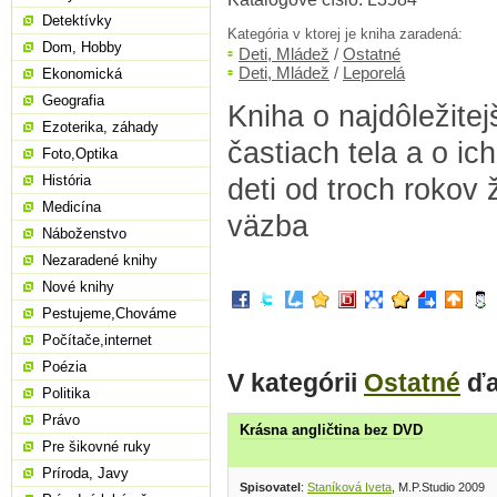
Detektívky
Kategória v ktorej je kniha zaradená:
Dom, Hobby
Deti, Mládež
/
Ostatné
Deti, Mládež
/
Leporelá
Ekonomická
Geografia
Kniha o najdôležite
Ezoterika, záhady
častiach tela a o ic
Foto,Optika
História
deti od troch rokov ž
Medicína
väzba
Náboženstvo
Nezaradené knihy
Nové knihy
Pestujeme,Chováme
Počítače,internet
Poézia
V kategórii
Ostatné
ďa
Politika
Právo
Krásna angličtina bez DVD
Pre šikovné ruky
Príroda, Javy
Spisovatel
:
Staníková Iveta
, M.P.Studio 2009