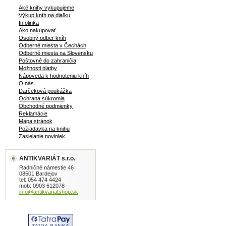
Aké knihy vykupujeme
Výkup kníh na diaľku
Infolinka
Ako nakupovať
Osobný odber kníh
Odberné miesta v Čechách
Odberné miesta na Slovensku
Poštovné do zahraničia
Možnosti platby
Nápoveda k hodnoteniu kníh
O nás
Darčeková poukážka
Ochrana súkromia
Obchodné podmienky
Reklamácie
Mapa stránok
Požiadavka na knihu
Zasielanie noviniek
ANTIKVARIÁT s.r.o.
Radničné námestie 46
08501 Bardejov
tel: 054 474 4424
mob: 0903 612078
info@antikvariatshop.sk