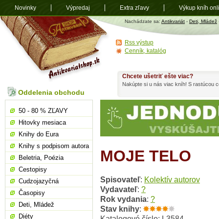
Novinky
Výpredaj
Extra zľavy
Výkup kníh onl
Antikvariát
Nachádzate sa:
Antikvariát
-
Deti, Mládež
shop.sk
Rss výstup
Cenník, katalóg
Chcete ušetriť ešte viac?
Nakúpte si u nás viac kníh! S rastúcou
Oddelenia obchodu
50 - 80 % ZĽAVY
Hitovky mesiaca
Knihy do Eura
Knihy s podpisom autora
MOJE TELO
Beletria, Poézia
Cestopisy
Spisovateľ
:
Kolektív autorov
Cudzojazyčná
Vydavateľ
:
?
Časopisy
Rok vydania
:
?
Deti, Mládež
Stav knihy
:
Diéty
Katalogové číslo: L3584