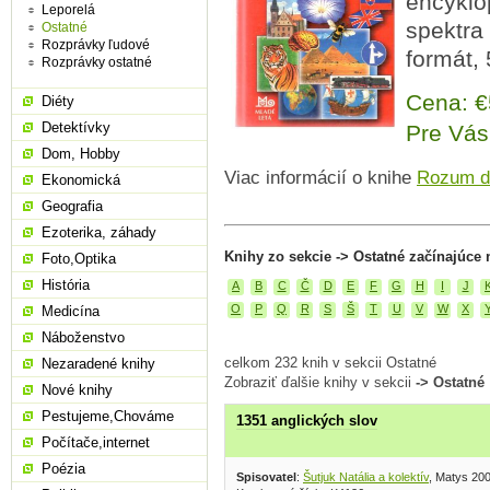
encyklo
Leporelá
spektra
Ostatné
Rozprávky ľudové
formát, 
Rozprávky ostatné
Cena: 
Diéty
Detektívky
Pre Vás
Dom, Hobby
Viac informácií o knihe
Rozum do
Ekonomická
Geografia
Ezoterika, záhady
Knihy zo sekcie -> Ostatné začínajúce 
Foto,Optika
História
A
B
C
Č
D
E
F
G
H
I
J
O
P
Q
R
S
Š
T
U
V
W
X
Medicína
Náboženstvo
celkom 232 knih v sekcii Ostatné
Nezaradené knihy
Zobraziť ďalšie knihy v sekcii
-> Ostatné
Nové knihy
Pestujeme,Chováme
1351 anglických slov
Počítače,internet
Poézia
Spisovatel
:
Šutjuk Natália a kolektív
, Matys 20