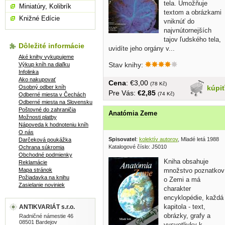
tela. Umožňuje
Miniatúry, Kolibrík
textom a obrázkami
Knižné Edície
vniknúť do
najvnútornejších
tajov ľudského tela,
Dôležité informácie
uvidíte jeho orgány v...
Aké knihy vykupujeme
Stav knihy:
Výkup kníh na diaľku
Infolinka
Ako nakupovať
Cena
: €3,00
(78 Kč)
Osobný odber kníh
kúpi
Pre Vás:
€2,85
(74 Kč)
Odberné miesta v Čechách
Odberné miesta na Slovensku
Poštovné do zahraničia
Anatómia Zeme
Možnosti platby
Nápoveda k hodnoteniu kníh
O nás
Spisovatel
:
kolektív autorov
, Mladé letá 1988
Darčeková poukážka
Katalogové číslo: J5010
Ochrana súkromia
Obchodné podmienky
Kniha obsahuje
Reklamácie
Mapa stránok
množstvo poznatkov
Požiadavka na knihu
o Zemi a má
Zasielanie noviniek
charakter
encyklopédie, každá
kapitola - text,
ANTIKVARIÁT s.r.o.
obrázky, grafy a
Radničné námestie 46
08501 Bardejov
vysvetlivky k