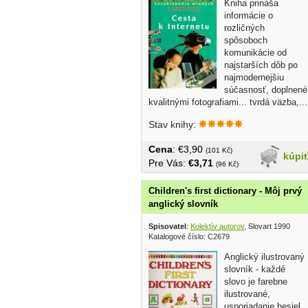
Kniha prináša
informácie o
rozličných
spôsoboch
komunikácie od
najstarších dôb po
najmodernejšiu
súčasnosť, doplnené
kvalitnými fotografiami... tvrdá väzba,...
Stav knihy:
Cena
: €3,90
(101 Kč)
kúpi
Pre Vás:
€3,71
(96 Kč)
Children's first dictionary - Môj prvý
anglický slovník
Spisovatel
:
Kolektív autorov
, Slovart 1990
Katalogové číslo: C2679
Anglický ilustrovaný
slovník - každé
slovo je farebne
ilustrované,
usporiadanie hesiel,