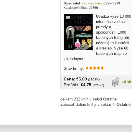
Spisovatel
:
Farndon John
, Cesty 1999
Katalogové číslo: J2669
Uvádza vyše 10 000
informácií z oblasti
prírody a
spoločnosti, 1000
farebných fotografií,
názorných ilustrácií
a kresieb. Vyše 60
farebných máp so
základnými...
Stav knihy:
Cena
: €5,00
(130 Kč)
kúpi
Pre Vás:
€4,75
(123 Kč)
celkem 232 knih v sekci Ostatné
Zobraziť ďalšie knihy v sekcii
-> Ostatné