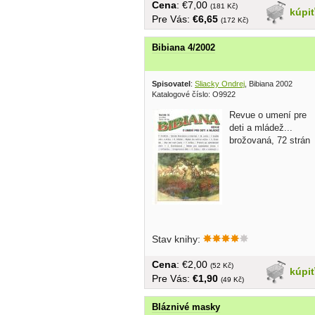
Cena
: €7,00
(181 Kč)
kúpi
Pre Vás:
€6,65
(172 Kč)
Bibiana 4/2002
Spisovatel
:
Sliacky Ondrej
, Bibiana 2002
Katalogové číslo: O9922
Revue o umení pre
deti a mládež...
brožovaná, 72 strán
Stav knihy:
Cena
: €2,00
(52 Kč)
kúpi
Pre Vás:
€1,90
(49 Kč)
Bláznivé masky