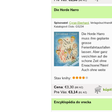
(98 Kč)
Die Horde Harro
Spisovatel
:
Cyran Eberhard
, Verlagsbuchhandl
Katalogové číslo: G5234
Die Horde Harro
muss ihre geplante
grosse
Ferienfahrtausfallen
lassen. Aber ganz
verzichten auf die
schone Zeit ohne
Erwachsene?Nein!
Auch ohne weite
Fahrt,direkt am Rande der...
Stav knihy:
Cena
: €3,30
(86 Kč)
kúpi
Pre Vás:
€3,14
(81 Kč)
Encyklopédia do vrecka