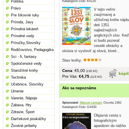
Katalogové číslo: K4126
Politika
Právo
V tejto veľmi
zaujímavej a
Pre šikovné ruky
užitočnej knihe nájdu
Príroda, Javy
deti 1351
Prírodná lekáreň
najbežnejších
anglických slov. Keď
Prírodné vedy
si budú pozerať
Príručky,Slovníky
veselé obrázky a
Rodičovstvo, Pedagogika
skúsia si vysloviť aj slová, ktoré...
Sci - fi, fantasy
Stav knihy:
Spoločenské vedy
Cena
: €5,00
Starožitné knihy
(130 Kč)
kúpi
Pre Vás:
€4,75
(123 Kč)
Technika
Učebnice, Slovníky
Ako sa nepoznáme
Umenie
Varenie, Nápoje
Spisovatel
:
Nilsson Lennart
, Osveta 1982
Zabava, Hry
Katalogové číslo: G4430
Zdravie, Šport
Objavná cesta s
Darčekové poukážky
fotografickým
Životné príbehy
aparátom do nášho