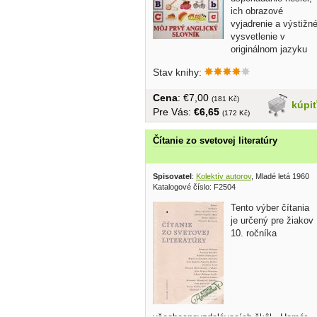
ich obrazové
vyjadrenie a výstižn
vysvetlenie v
originálnom jazyku
umožňuje...
Stav knihy:
Cena
: €7,00
(181 Kč)
kúpi
Pre Vás:
€6,65
(172 Kč)
Čítanie zo svetovej literatúry
Spisovatel
:
Kolektív autorov
, Mladé letá 1960
Katalogové číslo: F2504
Tento výber čítania
je určený pre žiakov
10. ročníka