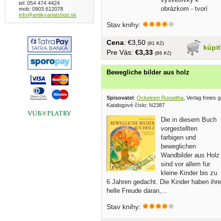
tel: 054 474 4424
obrázkom - tvorí
mob: 0903 612078
info@antikvariatshop.sk
dovjstranu, ktorá sa venuje...
Stav knihy:
Cena
: €3,50
(91 Kč)
kúpi
Pre Vás:
€3,33
(86 Kč)
Bewegliche bilder aus holz
Spisovatel
:
Ockeloen Roswitha
, Verlag freies
Katalogové číslo: N2387
Die in diesem Buch
vorgestellten
farbigen und
beweglichen
Wandbilder aus Holz
sind vor allem fur
kleine Kinder bis zu
6 Jahren gedacht. Die Kinder haben ihre
helle Freude daran,...
Stav knihy: