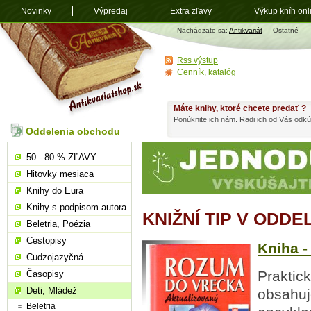
Novinky
Výpredaj
Extra zľavy
Výkup kníh onl
Antikvariát
Nachádzate sa:
Antikvariát
-
- Ostatné
shop.sk
Rss výstup
Cenník, katalóg
Máte knihy, ktoré chcete predať ?
Ponúknite ich nám. Radi ich od Vás odkú
Oddelenia obchodu
50 - 80 % ZĽAVY
Hitovky mesiaca
Knihy do Eura
Knihy s podpisom autora
KNIŽNÍ TIP V ODDE
Beletria, Poézia
Cestopisy
Kniha -
Cudzojazyčná
Praktic
Časopisy
Deti, Mládež
obsahuj
Beletria