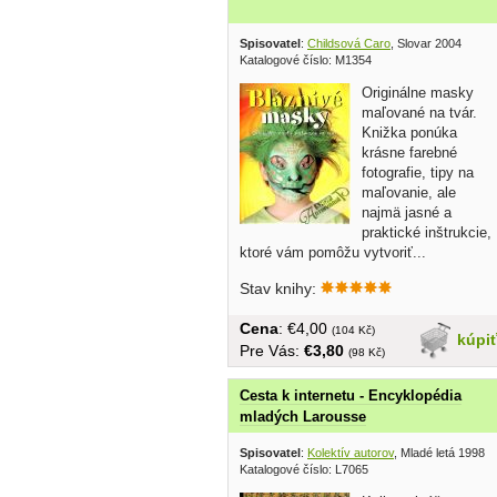
Spisovatel
:
Childsová Caro
, Slovar 2004
Katalogové číslo: M1354
Originálne masky
maľované na tvár.
Knižka ponúka
krásne farebné
fotografie, tipy na
maľovanie, ale
najmä jasné a
praktické inštrukcie,
ktoré vám pomôžu vytvoriť...
Stav knihy:
Cena
: €4,00
(104 Kč)
kúpi
Pre Vás:
€3,80
(98 Kč)
Cesta k internetu - Encyklopédia
mladých Larousse
Spisovatel
:
Kolektív autorov
, Mladé letá 1998
Katalogové číslo: L7065