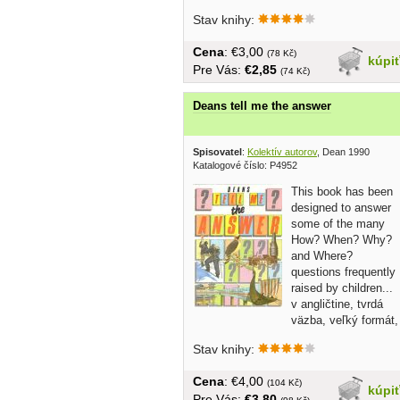
všeobecnovzdelávacích škôl - Homér,
Aischylos, Titus Lucretius Carus,
Stav knihy:
Publius Vergilius Maro, Dante
Alighieri,...
Cena
: €3,00
(78 Kč)
kúpi
Pre Vás:
€2,85
(74 Kč)
Deans tell me the answer
Spisovatel
:
Kolektív autorov
, Dean 1990
Katalogové číslo: P4952
This book has been
designed to answer
some of the many
How? When? Why?
and Where?
questions frequently
raised by children...
v angličtine, tvrdá
väzba, veľký formát,
410...
Stav knihy:
Cena
: €4,00
(104 Kč)
kúpi
Pre Vás:
€3,80