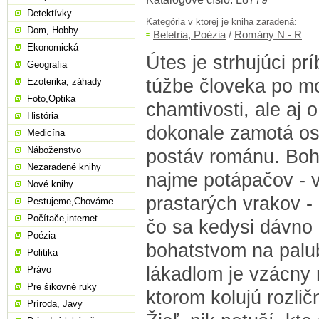
Detektívky
Kategória v ktorej je kniha zaradená:
Dom, Hobby
Beletria, Poézia
/
Romány N - R
Ekonomická
Útes je strhujúci pr
Geografia
túžbe človeka po mo
Ezoterika, záhady
Foto,Optika
chamtivosti, ale aj o
História
dokonale zamotá os
Medicína
Náboženstvo
postáv románu. Boh
Nezaradené knihy
najme potápačov - 
Nové knihy
prastarých vrakov - 
Pestujeme,Chováme
Počítače,internet
čo sa kedysi dávno 
Poézia
bohatstvom na palu
Politika
lákadlom je vzácny 
Právo
Pre šikovné ruky
ktorom kolujú rozlič
Príroda, Javy