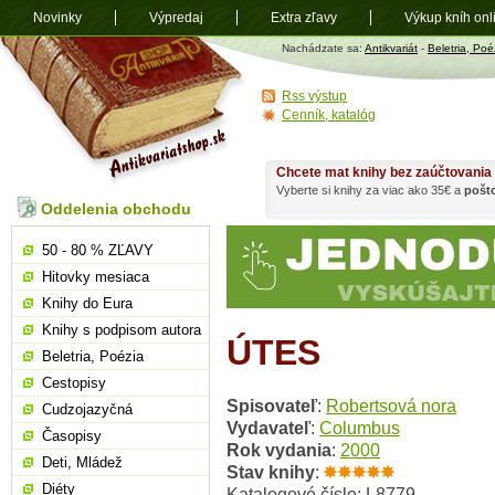
Novinky
Výpredaj
Extra zľavy
Výkup kníh onl
Antikvariát
Nachádzate sa:
Antikvariát
-
Beletria, Poé
shop.sk
Rss výstup
Cenník, katalóg
Chcete mat knihy bez zaúčtovania
Vyberte si knihy za viac ako 35€ a
pošt
Oddelenia obchodu
50 - 80 % ZĽAVY
Hitovky mesiaca
Knihy do Eura
Knihy s podpisom autora
ÚTES
Beletria, Poézia
Cestopisy
Spisovateľ
:
Robertsová nora
Cudzojazyčná
Vydavateľ
:
Columbus
Časopisy
Rok vydania
:
2000
Deti, Mládež
Stav knihy
:
Diéty
Katalogové číslo: L8779