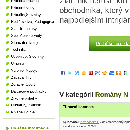
Žiaľ, nik netuší, k
Prírodná lekáreň
Prírodné vedy
obchodníka, ktorý 
Príručky,Slovníky
najpodlejším intrigá
Rodičovstvo, Pedagogika
Sci - fi, fantasy
Spoločenské vedy
Starožitné knihy
Pridať knihu do k
Technika
Učebnice, Slovníky
Umenie
Varenie, Nápoje
Zabava, Hry
Zdravie, Šport
Darčekové poukážky
V kategórii
Romány N 
Životné príbehy
Miniatúry, Kolibrík
Třináctá komnata
Knižné Edície
Spisovatel
:
Neff Vladimír
, Československý spis
Katalogové číslo: M7548
Dôležité informácie