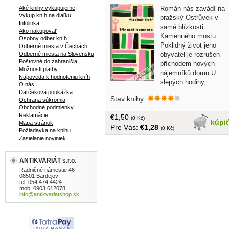
Román nás zavádí na
Aké knihy vykupujeme
Výkup kníh na diaľku
pražský Ostrůvek v
Infolinka
samé blízkosti
Ako nakupovať
Kamenného mostu.
Osobný odber kníh
Poklidný život jeho
Odberné miesta v Čechách
obyvatel je rozrušen
Odberné miesta na Slovensku
Poštovné do zahraničia
příchodem nových
Možnosti platby
nájemníků domu U
Nápoveda k hodnoteniu kníh
slepých hodiny,
O nás
drsného a chlapáckého primáře Kalisty
Darčeková poukážka
Stav knihy:
a jeho jemné a aristokratické ženy
Ochrana súkromia
Obchodné podmienky
Kateřiny... v češtine, tvrdá väzba, s
Reklamácie
€1,50
obalom, menší formát, 456 strán, obal
(0 Kč)
kúpi
Mapa stránok
Pre Vás:
€1,28
opotrebovaný, zľava 15%
(0 Kč)
Požiadavka na knihu
Zasielanie noviniek
ANTIKVARIÁT s.r.o.
Radničné námestie 46
08501 Bardejov
tel: 054 474 4424
mob: 0903 612078
info@antikvariatshop.sk