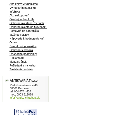
Aké knihy vykupujeme
Výkup kníh na diaľku
Infolinka
Ako nakupovať
Osobný odber kníh
Odberné miesta v Čechách
Odberné miesta na Slovensku
Poštovné do zahraničia
Možnosti platby
Nápoveda k hodnoteniu kníh
O nás
Darčeková poukážka
Ochrana súkromia
Obchodné podmienky
Reklamácie
Mapa stránok
Požiadavka na knihu
Zasielanie noviniek
ANTIKVARIÁT s.r.o.
Radničné námestie 46
08501 Bardejov
tel: 054 474 4424
mob: 0903 612078
info@antikvariatshop.sk