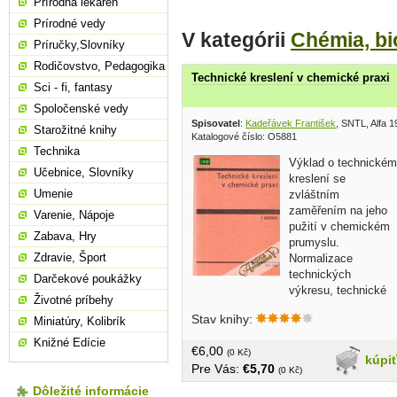
Prírodná lekáreň
Prírodné vedy
V kategórii
Chémia, b
Príručky,Slovníky
Rodičovstvo, Pedagogika
Technické kreslení v chemické praxi
Sci - fi, fantasy
Spoločenské vedy
Spisovatel
:
Kadeřávek František
, SNTL, Alfa 
Starožitné knihy
Katalogové číslo: O5881
Technika
Výklad o technickém
Učebnice, Slovníky
kreslení se
Umenie
zvláštním
zaměřením na jeho
Varenie, Nápoje
pužití v chemickém
Zabava, Hry
prumyslu.
Zdravie, Šport
Normalizace
technických
Darčekové poukážky
výkresu, technické
Životné príbehy
výkresy a diagramy, predepisování
Stav knihy:
Miniatúry, Kolibrík
rozměru těles, konstrukčního materiálu
a drsnosti povrchu na výkresech... v
Knižné Edície
€6,00
češtine, bez obalu, tvrdá väzba, väčší
(0 Kč)
kúpi
Pre Vás:
€5,70
formát, 290 strán
(0 Kč)
Dôležité informácie