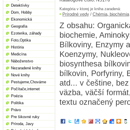
Detektívky
Kategória v ktorej je kniha zaradená:
Dom, Hobby
Prírodné vedy
/
Chémia, biochémia
Ekonomická
Z obsahu: Organick
Geografia
biochemie, Aminokys
Ezoterika, záhady
Foto,Optika
Bílkoviny, Enzymy a
História
Koenzymy, Nukleové
Medicína
Náboženstvo
biosynthesa bílkovi
Nezaradené knihy
bílkovin, Porfyriny,
Nové knihy
atd... v češtine, bez
Pestujeme,Chováme
Počítače,internet
väzba, väčší formát
Poézia
textu označený per
Politika
Právo
Pre šikovné ruky
Príroda, Javy