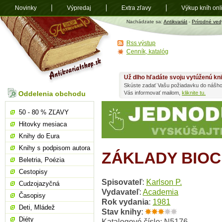
Novinky
Výpredaj
Extra zľavy
Výkup kníh onl
Antikvariát
Nachádzate sa:
Antikvariát
-
Prírodné ved
shop.sk
Rss výstup
Cenník, katalóg
Už dlho hľadáte svoju vytúženú kn
Skúste zadať Vašu požiadavku do nášho
Oddelenia obchodu
Vás informovať mailom,
kliknite tu.
50 - 80 % ZĽAVY
Hitovky mesiaca
Knihy do Eura
Knihy s podpisom autora
ZÁKLADY BIOC
Beletria, Poézia
Cestopisy
Spisovateľ
:
Karlson P.
Cudzojazyčná
Vydavateľ
:
Academia
Časopisy
Rok vydania
:
1981
Deti, Mládež
Stav knihy
:
Diéty
Katalogové číslo: N5176