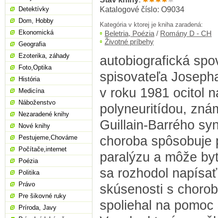
Katalogové číslo: O9034
Detektívky
Dom, Hobby
Kategória v ktorej je kniha zaradená:
Ekonomická
Beletria, Poézia
/
Romány D - CH
Životné príbehy
Geografia
Ezoterika, záhady
autobiografická sp
Foto,Optika
spisovateľa Josepha
História
v roku 1981 ocitol 
Medicína
Náboženstvo
polyneuritídou, zná
Nezaradené knihy
Guillain-Barrého sy
Nové knihy
choroba spôsobuje 
Pestujeme,Chováme
Počítače,internet
paralýzu a môže byť
Poézia
sa rozhodol napísať
Politika
Právo
skúsenosti s chorobo
Pre šikovné ruky
spoliehal na pomoc 
Príroda, Javy