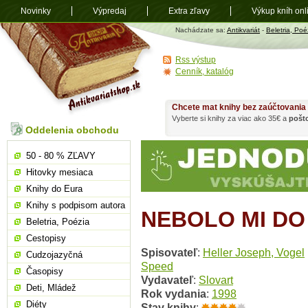
Novinky
Výpredaj
Extra zľavy
Výkup kníh onl
Antikvariát
Nachádzate sa:
Antikvariát
-
Beletria, Poé
shop.sk
Rss výstup
Cenník, katalóg
Chcete mat knihy bez zaúčtovania
Vyberte si knihy za viac ako 35€ a
pošt
Oddelenia obchodu
50 - 80 % ZĽAVY
Hitovky mesiaca
Knihy do Eura
Knihy s podpisom autora
NEBOLO MI DO
Beletria, Poézia
Cestopisy
Spisovateľ
:
Heller Joseph, Vogel
Cudzojazyčná
Speed
Časopisy
Vydavateľ
:
Slovart
Deti, Mládež
Rok vydania
:
1998
Diéty
Stav knihy
: