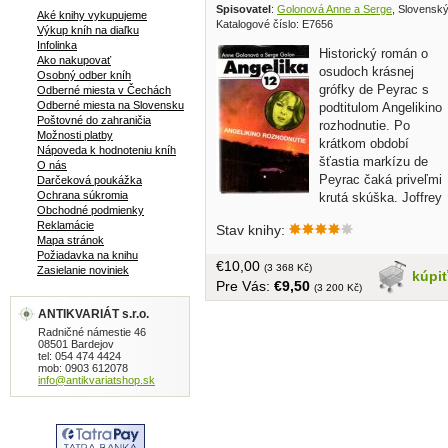
Spisovatel
:
Golonová Anne a Serge
, Slovenský
Aké knihy vykupujeme
Katalogové číslo: E7656
Výkup kníh na diaľku
Infolinka
Historický román o
Ako nakupovať
osudoch krásnej
Osobný odber kníh
grófky de Peyrac s
Odberné miesta v Čechách
Odberné miesta na Slovensku
podtitulom Angelikino
Poštovné do zahraničia
rozhodnutie. Po
Možnosti platby
krátkom období
Nápoveda k hodnoteniu kníh
šťastia markízu de
O nás
Peyrac čaká priveľmi
Darčeková poukážka
Ochrana súkromia
krutá skúška. Joffrey
Obchodné podmienky
ju zradil. Podľahol žene, ktorá si ho
Reklamácie
Stav knihy:
dokázala pripútať tým, čo je ženskej
Mapa stránok
bytosti najvlastnejšie - svojím
Požiadavka na knihu
€10,00
šarmom.... obal, tvrdá väzba, 323 strán
(3 368 Kč)
Zasielanie noviniek
kúpi
Pre Vás:
€9,50
(3 200 Kč)
ANTIKVARIÁT s.r.o.
Radničné námestie 46
08501 Bardejov
tel: 054 474 4424
mob: 0903 612078
info@antikvariatshop.sk