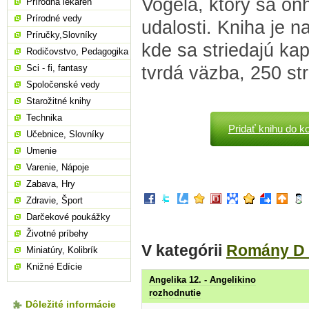
Vogela, ktorý sa oňh
Prírodná lekáreň
Prírodné vedy
udalosti. Kniha je n
Príručky,Slovníky
kde sa striedajú kap
Rodičovstvo, Pedagogika
tvrdá väzba, 250 st
Sci - fi, fantasy
Spoločenské vedy
Starožitné knihy
Technika
Pridať knihu do k
Učebnice, Slovníky
Umenie
Varenie, Nápoje
Zabava, Hry
Zdravie, Šport
Darčekové poukážky
Životné príbehy
V kategórii
Romány D 
Miniatúry, Kolibrík
Knižné Edície
Angelika 12. - Angelikino
rozhodnutie
Dôležité informácie