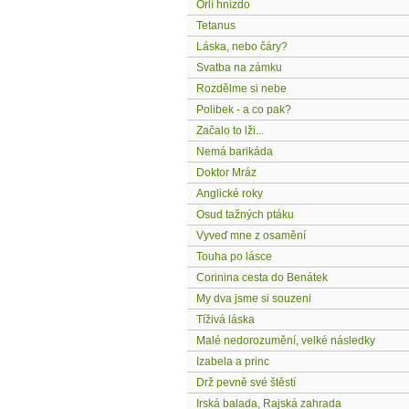
Orlí hnízdo
Tetanus
Láska, nebo čáry?
Svatba na zámku
Rozdělme si nebe
Polibek - a co pak?
Začalo to lži...
Nemá barikáda
Doktor Mráz
Anglické roky
Osud tažných ptáku
Vyveď mne z osamění
Touha po lásce
Corinina cesta do Benátek
My dva jsme si souzeni
Tíživá láska
Malé nedorozumění, velké následky
Izabela a princ
Drž pevně své štěstí
Irská balada, Rajská zahrada