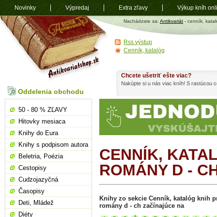
Novinky
Výpredaj
Extra zľavy
Výkup kníh onl
Antikvariát
Nachádzate sa:
Antikvariát
- cenník, katal
shop.sk
Rss výstup
Cenník, katalóg
Chcete ušetriť ešte viac?
Nakúpte si u nás viac kníh! S rastúcou
Oddelenia obchodu
50 - 80 % ZĽAVY
Hitovky mesiaca
Knihy do Eura
Knihy s podpisom autora
CENNÍK, KATA
Beletria, Poézia
ROMÁNY D - C
Cestopisy
Cudzojazyčná
Časopisy
Knihy zo sekcie Cenník, katalóg knih pr
Deti, Mládež
romány d - ch začínajúce na
Diéty