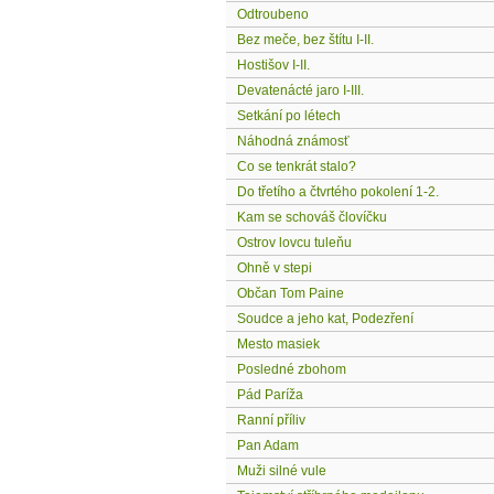
Odtroubeno
Bez meče, bez štítu I-II.
Hostišov I-II.
Devatenácté jaro I-III.
Setkání po létech
Náhodná známosť
Co se tenkrát stalo?
Do třetího a čtvrtého pokolení 1-2.
Kam se schováš človíčku
Ostrov lovcu tuleňu
Ohně v stepi
Občan Tom Paine
Soudce a jeho kat, Podezření
Mesto masiek
Posledné zbohom
Pád Paríža
Ranní příliv
Pan Adam
Muži silné vule