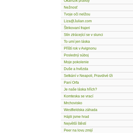
Okamžik pravdy
Nežnosť
Tvoje oči nelžou
Liza@Julian.com
Štrikovaní frajeri
Stín ztrácející se v slunci
To umí jen láska
Příští rok v Avignonu
Posledný súboj
Moje pokolenie
Duše a hvězda
Setkání v Neapoli, Pravdivé lži
Paní Orfa
Je naše láska hřích?
Komteska se vrací
Mrchovisko
Westfieldska záhada
Hájili jsme hrad
Největší štěstí
Peer na lovu zmijí