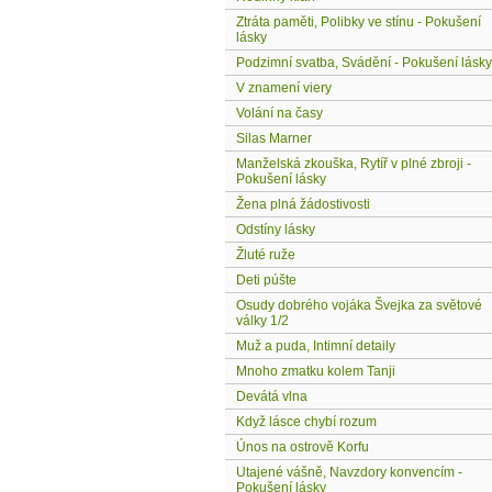
Ztráta paměti, Polibky ve stínu - Pokušení
lásky
Podzimní svatba, Svádění - Pokušení lásky
V znamení viery
Volání na časy
Silas Marner
Manželská zkouška, Rytíř v plné zbroji -
Pokušení lásky
Žena plná žádostivosti
Odstíny lásky
Žluté ruže
Deti púšte
Osudy dobrého vojáka Švejka za světové
války 1/2
Muž a puda, Intimní detaily
Mnoho zmatku kolem Tanji
Devátá vlna
Když lásce chybí rozum
Únos na ostrově Korfu
Utajené vášně, Navzdory konvencím -
Pokušení lásky