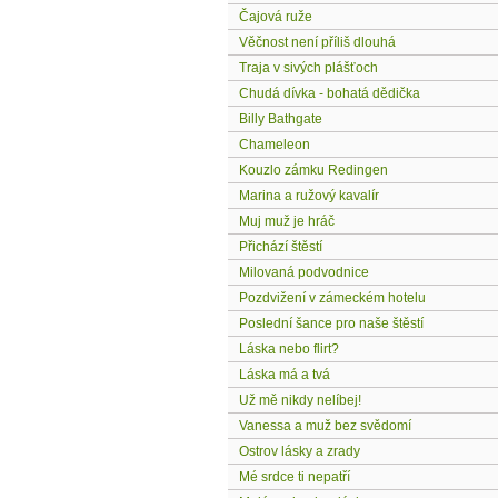
Čajová ruže
Věčnost není příliš dlouhá
Traja v sivých plášťoch
Chudá dívka - bohatá dědička
Billy Bathgate
Chameleon
Kouzlo zámku Redingen
Marina a ružový kavalír
Muj muž je hráč
Přichází štěstí
Milovaná podvodnice
Pozdvižení v zámeckém hotelu
Poslední šance pro naše štěstí
Láska nebo flirt?
Láska má a tvá
Už mě nikdy nelíbej!
Vanessa a muž bez svědomí
Ostrov lásky a zrady
Mé srdce ti nepatří