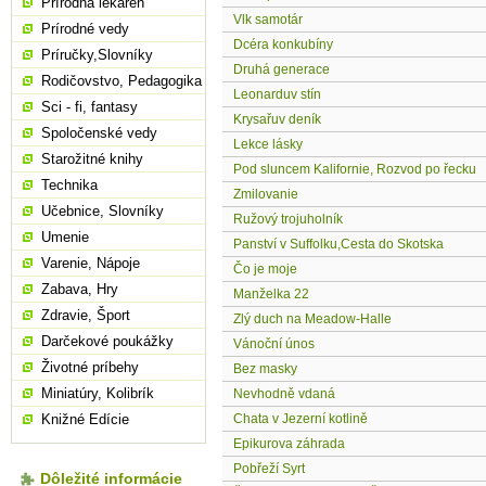
Prírodná lekáreň
Vlk samotár
Prírodné vedy
Dcéra konkubíny
Príručky,Slovníky
Druhá generace
Rodičovstvo, Pedagogika
Leonarduv stín
Sci - fi, fantasy
Krysařuv deník
Spoločenské vedy
Lekce lásky
Starožitné knihy
Pod sluncem Kalifornie, Rozvod po řecku
Technika
Zmilovanie
Učebnice, Slovníky
Ružový trojuholník
Umenie
Panství v Suffolku,Cesta do Skotska
Varenie, Nápoje
Čo je moje
Zabava, Hry
Manželka 22
Zdravie, Šport
Zlý duch na Meadow-Halle
Darčekové poukážky
Vánoční únos
Životné príbehy
Bez masky
Miniatúry, Kolibrík
Nevhodně vdaná
Knižné Edície
Chata v Jezerní kotlině
Epikurova záhrada
Pobřeží Syrt
Dôležité informácie