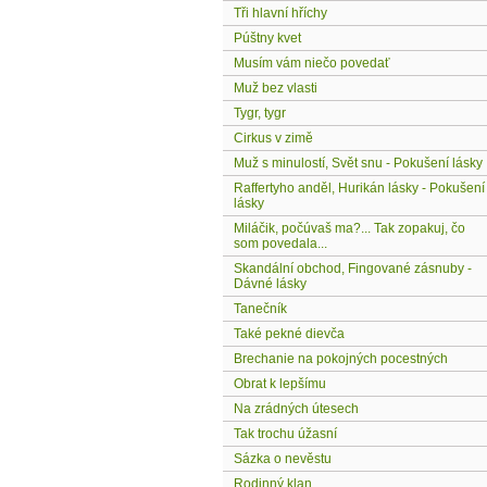
Tři hlavní hříchy
Púštny kvet
Musím vám niečo povedať
Muž bez vlasti
Tygr, tygr
Cirkus v zimě
Muž s minulostí, Svět snu - Pokušení lásky
Raffertyho anděl, Hurikán lásky - Pokušení
lásky
Miláčik, počúvaš ma?... Tak zopakuj, čo
som povedala...
Skandální obchod, Fingované zásnuby -
Dávné lásky
Tanečník
Také pekné dievča
Brechanie na pokojných pocestných
Obrat k lepšímu
Na zrádných útesech
Tak trochu úžasní
Sázka o nevěstu
Rodinný klan