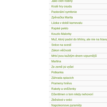
Jako člen rodiny
Kruté hry osudu
Pastorální symfonie
Zpěvačka Marita
Láska v době karnevalu
Rajské peklo
Kouzlo Malorky
Muž, ktorý padol do trhliny, ale nie na hlav
Srdce na scestí
Zákon věčnosti
Mrtví jsou každým dnem vzpurnější
Martina
Ze země jsi vyšel
Potkanka
Záhrada spiacich
Prameny hněvu
Rakety a sněženky
Džentlmen o tom nikdy nehovorí
Zběsilost v srdci
Napoleonove pyramídy