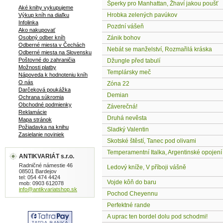
Šperky pro Manhattan, Žhaví jakou poušť
Aké knihy vykupujeme
Hrobka zelených pavúkov
Výkup kníh na diaľku
Infolinka
Pozdní vášeň
Ako nakupovať
Osobný odber kníh
Zánik bohov
Odberné miesta v Čechách
Nebát se manželství, Rozmařilá kráska
Odberné miesta na Slovensku
Poštovné do zahraničia
Džungle před tabulí
Možnosti platby
Templársky meč
Nápoveda k hodnoteniu kníh
O nás
Zóna 22
Darčeková poukážka
Demian
Ochrana súkromia
Obchodné podmienky
Záverečná!
Reklamácie
Druhá nevěsta
Mapa stránok
Požiadavka na knihu
Sladký Valentin
Zasielanie noviniek
Skotské štěstí, Tanec pod olivami
Temperamentní Italka, Argentinské opojení
ANTIKVARIÁT s.r.o.
Radničné námestie 46
Ledový kníže, V příboji vášně
08501 Bardejov
tel: 054 474 4424
Vojde kôň do baru
mob: 0903 612078
info@antikvariatshop.sk
Pochod Cheyennu
Perfektné rande
A uprac ten bordel dolu pod schodmi!