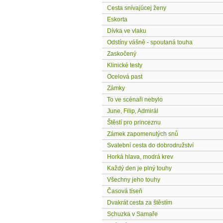
Cesta snívajúcej ženy
Eskorta
Dívka ve vlaku
Odstíny vášně - spoutaná touha
Zaskočený
Klinické testy
Ocelová past
Zámky
To ve scénaři nebylo
June, Filip, Admirál
Štěstí pro princeznu
Zámek zapomenutých snů
Svatební cesta do dobrodružství
Horká hlava, modrá krev
Každý den je plný touhy
Všechny jeho touhy
Časová tíseň
Dvakrát cesta za štěstím
Schuzka v Samaře