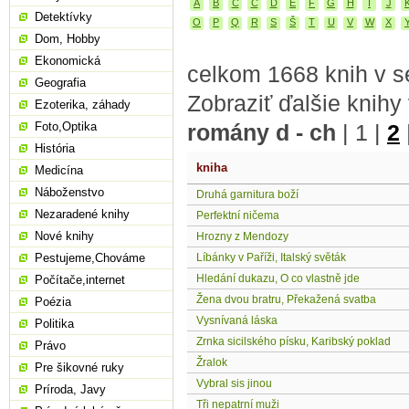
A
B
C
Č
D
E
F
G
H
I
J
Detektívky
O
P
Q
R
S
Š
T
U
V
W
X
Dom, Hobby
Ekonomická
celkom 1668 knih v s
Geografia
Zobraziť ďalšie knihy
Ezoterika, záhady
Foto,Optika
romány d - ch
|
1
|
2
História
kniha
Medicína
Náboženstvo
Druhá garnitura boží
Nezaradené knihy
Perfektní ničema
Nové knihy
Hrozny z Mendozy
Pestujeme,Chováme
Líbánky v Paříži, Italský světák
Hledání dukazu, O co vlastně jde
Počítače,internet
Žena dvou bratru, Překažená svatba
Poézia
Vysnívaná láska
Politika
Zrnka sicilského písku, Karibský poklad
Právo
Žralok
Pre šikovné ruky
Vybral sis jinou
Príroda, Javy
Tři nepatrní muži