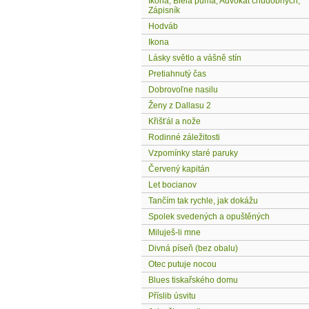
Ikona, Biela puma, Advokát chudobných,
Zápisník
Hodváb
Ikona
Lásky světlo a vášně stín
Pretiahnutý čas
Dobrovoľne nasilu
Ženy z Dallasu 2
Křišťál a nože
Rodinné záležitosti
Vzpomínky staré paruky
Červený kapitán
Let bocianov
Tančím tak rychle, jak dokážu
Spolek svedených a opuštěných
Miluješ-li mne
Divná píseň (bez obalu)
Otec putuje nocou
Blues tiskařského domu
Příslib úsvitu