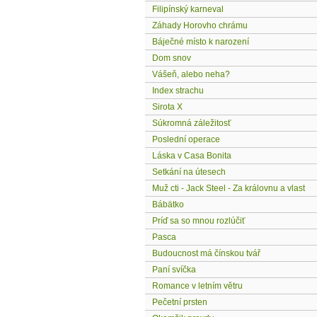
Filipínský karneval
Záhady Horovho chrámu
Báječné místo k narození
Dom snov
Vášeň, alebo neha?
Index strachu
Sirota X
Súkromná záležitosť
Poslední operace
Láska v Casa Bonita
Setkání na útesech
Muž cti - Jack Steel - Za královnu a vlast
Bábätko
Príď sa so mnou rozlúčiť
Pasca
Budoucnost má čínskou tvář
Paní svíčka
Romance v letním větru
Pečetní prsten