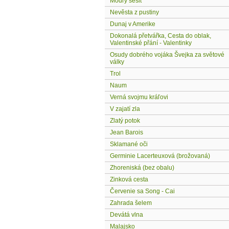
Modrý sešit
Nevěsta z pustiny
Dunaj v Amerike
Dokonalá přetvářka, Cesta do oblak,
Valentinské přání - Valentinky
Osudy dobrého vojáka Švejka za světové
války
Trol
Naum
Verná svojmu kráľovi
V zajatí zla
Zlatý potok
Jean Barois
Sklamané oči
Germinie Lacerteuxová (brožovaná)
Zhoreniská (bez obalu)
Zinková cesta
Červenie sa Song - Cai
Zahrada šelem
Devátá vlna
Malajsko