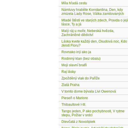
Míla hľadá cestu
Námluvy hraběte Konstantina, Den, kdy
zmizela Lady Rose, Válka zamilovaných
Mladé štěstí ve starých zdech, Pravda o její
lásce, Ty a já
Malý ráj u moře, Nebeská hvězda,
Zachráněné dědictví
Láska kvete každý den, Osudová noc, Kdo
zkrotí Floru?
Rovnako iný ako ja
Rodinný klan (bez obalu)
Moji slavní bratři
Raj lásky
Zpožděný vlak do Paříže
Zlatá Praha
V tomto dome bývala Livi Owenová
Pieseň o Mariore
Thibaultové I-III.
Tango jeden, P ako pochybnosti, V rytme
stepu, Požiar v srdci
Dievčatá z Novolipiek