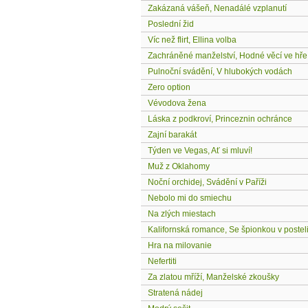
Zakázaná vášeň, Nenadálé vzplanutí
Poslední žid
Víc než flirt, Ellina volba
Zachráněné manželství, Hodné věcí ve hře
Pulnoční svádění, V hlubokých vodách
Zero option
Vévodova žena
Láska z podkroví, Princeznin ochránce
Zajní barakát
Týden ve Vegas, Ať si mluví!
Muž z Oklahomy
Noční orchidej, Svádění v Paříži
Nebolo mi do smiechu
Na zlých miestach
Kalifornská romance, Se špionkou v postel
Hra na milovanie
Nefertiti
Za zlatou mříží, Manželské zkoušky
Stratená nádej