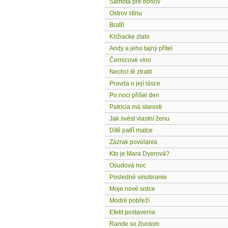
Samota pre bohov
Ostrov stínu
Bratři
Križiacke zlato
Andy a jeho tajný přítel
Černicové víno
Nechci tě ztratit
Pravda o její lásce
Po noci přišel den
Patricia má starosti
Jak svést vlastní ženu
Dítě patří matce
Zázrak povolania
Kto je Mara Dyerová?
Osudová noc
Posledné vinobranie
Moje nové srdce
Modré pobřeží
Efekt postavenia
Rande so životom