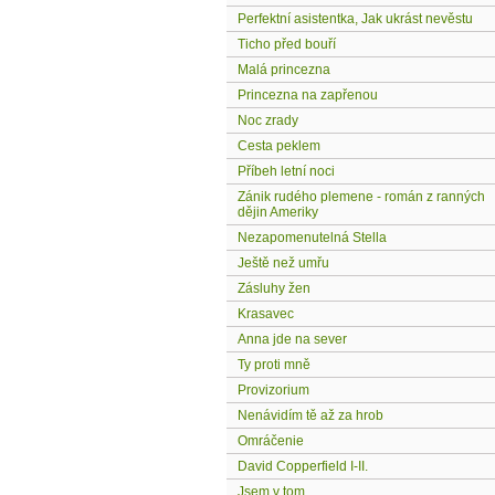
Perfektní asistentka, Jak ukrást nevěstu
Ticho před bouří
Malá princezna
Princezna na zapřenou
Noc zrady
Cesta peklem
Příbeh letní noci
Zánik rudého plemene - román z ranných
dějin Ameriky
Nezapomenutelná Stella
Ještě než umřu
Zásluhy žen
Krasavec
Anna jde na sever
Ty proti mně
Provizorium
Nenávidím tě až za hrob
Omráčenie
David Copperfield I-II.
Jsem v tom