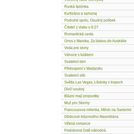
Ruská špiónka
Kurtizána a samuraj
Podruhé spolu, Osudný polibek
Čitateľ z vlaku o 6:27
Romantická cesta
Únos z Maroka, Za láskou do Austrálie
Voda pre slony
Vánoce s tulákem
Svatební den
Překvapení v Maďarsku
Svatební slib
Světla Las Vegas, Líbánky v tropech
Dívčí souboj
Blázni mají propustky
Muž pro Stormy
Francouzova milenka, Měsíc na Santorini
Dědicové bláznivého Maxmiliána
Větrná romance
Podobnost čistě náhodná