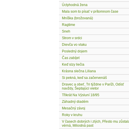
Úctyhodná žena
Mala som to písať v prítomnom čase
Mníška (brožovaná)
Ragtime
Sneh
Strom v srdci
Dievča vo vlaku
Posledný dojem
Čas zabíjet
Keď slzy liečia
Krásna slečna Liliana
Si pekná, keď sa začervenáš
Dravec a obeť, Tri týždne v Paríži, Odísť
navždy, Šeptajúci vietor
Třikrát Na Výsluní 18/95
Záhadný diadém
Mesačný závoj
Roky v kruhu
V časech dobrých i zlých, Přesto mu zůstal
vérná, Milostná past