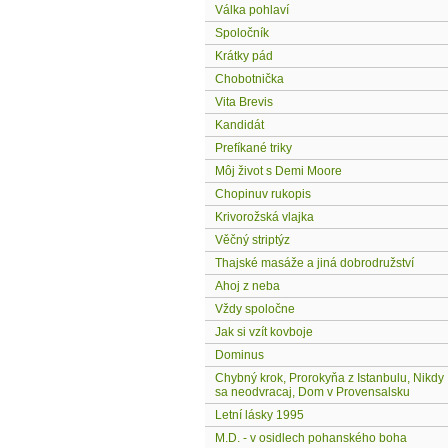
Válka pohlaví
Spoločník
Krátky pád
Chobotnička
Vita Brevis
Kandidát
Prefíkané triky
Môj život s Demi Moore
Chopinuv rukopis
Krivorožská vlajka
Věčný striptýz
Thajské masáže a jiná dobrodružství
Ahoj z neba
Vždy spoločne
Jak si vzít kovboje
Dominus
Chybný krok, Prorokyňa z Istanbulu, Nikdy
sa neodvracaj, Dom v Provensalsku
Letní lásky 1995
M.D. - v osidlech pohanského boha