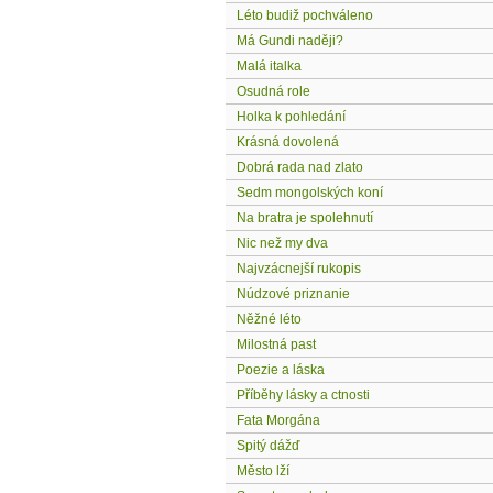
Léto budiž pochváleno
Má Gundi naději?
Malá italka
Osudná role
Holka k pohledání
Krásná dovolená
Dobrá rada nad zlato
Sedm mongolských koní
Na bratra je spolehnutí
Nic než my dva
Najvzácnejší rukopis
Núdzové priznanie
Něžné léto
Milostná past
Poezie a láska
Příběhy lásky a ctnosti
Fata Morgána
Spitý dážď
Město lží