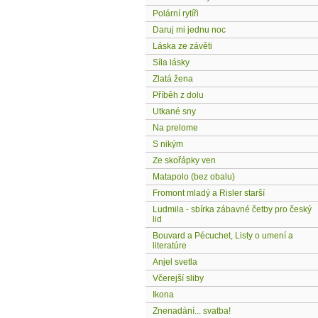
Polární rytíři
Daruj mi jednu noc
Láska ze závěti
Síla lásky
Zlatá žena
Příběh z dolu
Utkané sny
Na prelome
S nikým
Ze skořápky ven
Matapolo (bez obalu)
Fromont mladý a Risler starší
Ludmila - sbírka zábavné četby pro český
lid
Bouvard a Pécuchet, Listy o umení a
literatúre
Anjel svetla
Včerejší sliby
Ikona
Znenadání... svatba!