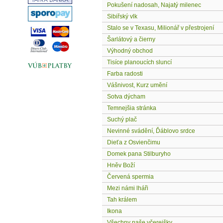
Pokušení nadosah, Najatý milenec
Sibiřský vlk
Stalo se v Texasu, Milionář v přestrojení
Šarlátový a čierny
Výhodný obchod
Tisíce planoucích sluncí
Farba radosti
Vášnivost, Kurz umění
Sotva dýcham
Temnejšia stránka
Suchý plač
Nevinné svádění, Ďáblovo srdce
Dieťa z Osvienčimu
Domek pana Stilburyho
Hněv Boží
Červená spermia
Mezi námi lháři
Tah králem
Ikona
Všechny naše včerejšky