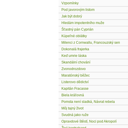
Vzpomínky
Pod javorovým listom
Jak být dobrý
Hledám impotentního muže
Šťastný pán Cyprián
Kúpeľné oblátky
Milenci z Cornwallu, Francouzský sen
Dokonalá frajerka
Keď umrie láska
Skandální chování
Zvonodrozdovo
Maratónský běžec
Listerovo dědictví
Kapitán Fracasse
Biela kráľovná
Pomsta není sladká, Návrat rebela
Môj tajný život
Svudná jako ruže
Opravdové štěstí, Noci pod Akropolí