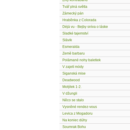
Živý kontraband
Tvář plná světla
Zámecký pán
Hraběnka z Colorada
Déjá vu - Bejby sníva o láske
Sladké tajemství
Slávik
Esmeralda
Země barbaru
Polámané nohy baletiek
V zajetí módy
Siganská mise
Deadwood
Motýlek 1-2.
V džungli
Něco se stalo
Vysněné rendez-vous
Levica z Mogadoru
Na koniec dúhy
Soumrak Bohu