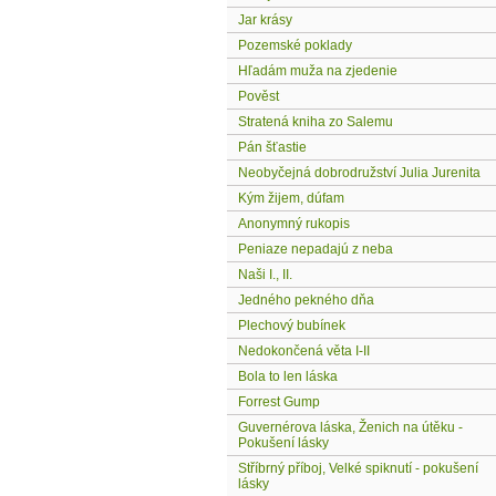
Jar krásy
Pozemské poklady
Hľadám muža na zjedenie
Pověst
Stratená kniha zo Salemu
Pán šťastie
Neobyčejná dobrodružství Julia Jurenita
Kým žijem, dúfam
Anonymný rukopis
Peniaze nepadajú z neba
Naši I., II.
Jedného pekného dňa
Plechový bubínek
Nedokončená věta I-II
Bola to len láska
Forrest Gump
Guvernérova láska, Ženich na útěku -
Pokušení lásky
Stříbrný příboj, Velké spiknutí - pokušení
lásky