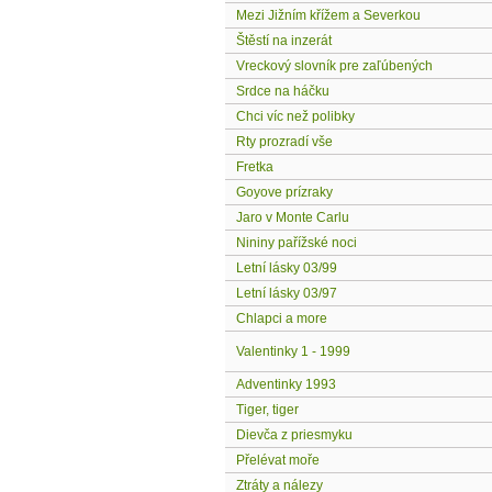
Mezi Jižním křížem a Severkou
Štěstí na inzerát
Vreckový slovník pre zaľúbených
Srdce na háčku
Chci víc než polibky
Rty prozradí vše
Fretka
Goyove prízraky
Jaro v Monte Carlu
Nininy pařížské noci
Letní lásky 03/99
Letní lásky 03/97
Chlapci a more
Valentinky 1 - 1999
Adventinky 1993
Tiger, tiger
Dievča z priesmyku
Přelévat moře
Ztráty a nálezy