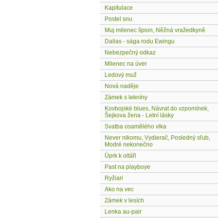
Kapitulace
Postel snu
Muj milenec špion, Něžná vražedkyně
Dallas - sága rodu Ewingu
Nebezpečný odkaz
Milenec na úver
Ledový muž
Nová naděje
Zámek s lekníny
Kovbojské blues, Návrat do vzpomínek,
Šejkova žena - Letní lásky
Svatba osamělého vlka
Never nikomu, Vydierač, Posledný sľub,
Modré nekonečno
Úprk k oltáři
Past na playboye
Ryžiari
Ako na vec
Zámek v lesích
Lenka au-pair