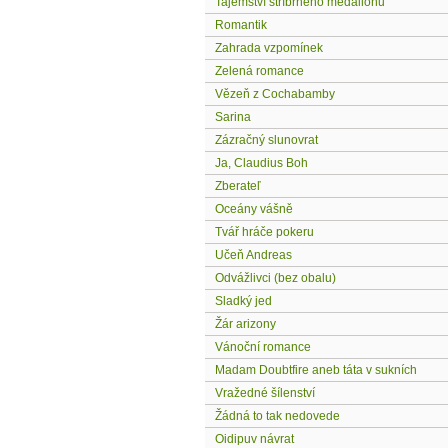
Tajemství stříbrného medailonu
Romantik
Zahrada vzpomínek
Zelená romance
Vězeň z Cochabamby
Sarina
Zázračný slunovrat
Ja, Claudius Boh
Zberateľ
Oceány vášně
Tvář hráče pokeru
Učeň Andreas
Odvážlivci (bez obalu)
Sladký jed
Žár arizony
Vánoční romance
Madam Doubtfire aneb táta v sukních
Vražedné šílenství
Žádná to tak nedovede
Oidipuv návrat