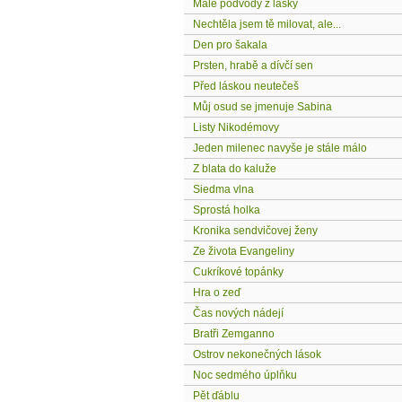
Malé podvody z lásky
Nechtěla jsem tě milovat, ale...
Den pro šakala
Prsten, hrabě a dívčí sen
Před láskou neutečeš
Můj osud se jmenuje Sabina
Listy Nikodémovy
Jeden milenec navyše je stále málo
Z blata do kaluže
Siedma vlna
Sprostá holka
Kronika sendvičovej ženy
Ze života Evangeliny
Cukríkové topánky
Hra o zeď
Čas nových nádejí
Bratři Zemganno
Ostrov nekonečných lások
Noc sedmého úplňku
Pět ďáblu