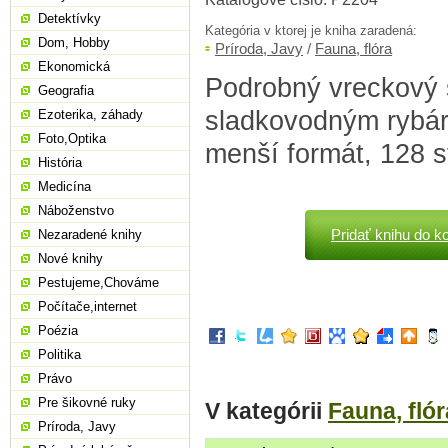
Detektívky
Kategória v ktorej je kniha zaradená:
Dom, Hobby
Príroda, Javy
/
Fauna, flóra
Ekonomická
Podrobný vreckový 
Geografia
sladkovodným rybár
Ezoterika, záhady
Foto,Optika
menší formát, 128 s
História
Medicína
Náboženstvo
Pridať knihu do k
Nezaradené knihy
Nové knihy
Pestujeme,Chováme
Počítače,internet
Poézia
Politika
Právo
Pre šikovné ruky
V kategórii
Fauna, flór
Príroda, Javy