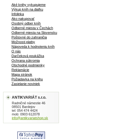
Aké knihy vykupujeme
Výkup kníh na diaľku
Infolinka
Ako nakupovať
Osobný odber kníh
Odberné miesta v Čechách
Odberné miesta na Slovensku
Poštovné do zahraničia
Možnosti platby
Nápoveda k hodnoteniu kníh
O nás
Darčeková poukážka
Ochrana súkromia
Obchodné podmienky
Reklamácie
Mapa stránok
Požiadavka na knihu
Zasielanie noviniek
ANTIKVARIÁT s.r.o.
Radničné námestie 46
08501 Bardejov
tel: 054 474 4424
mob: 0903 612078
info@antikvariatshop.sk