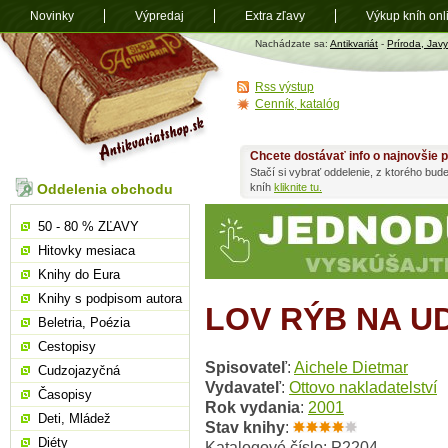
Novinky
Výpredaj
Extra zľavy
Výkup kníh onl
Antikvariát
Nachádzate sa:
Antikvariát
-
Príroda, Javy
shop.sk
Rss výstup
Cenník, katalóg
Chcete dostávať info o najnovšie p
Stačí si vybrať oddelenie, z ktorého bud
Oddelenia obchodu
kníh
kliknite tu.
50 - 80 % ZĽAVY
Hitovky mesiaca
Knihy do Eura
Knihy s podpisom autora
LOV RÝB NA U
Beletria, Poézia
Cestopisy
Spisovateľ
:
Aichele Dietmar
Cudzojazyčná
Vydavateľ
:
Ottovo nakladatelství
Časopisy
Rok vydania
:
2001
Deti, Mládež
Stav knihy
:
Diéty
Katalogové číslo: P2204