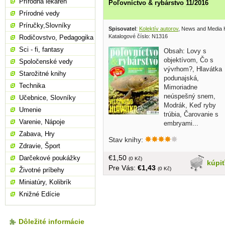
Prírodná lekáreň
Poľovníctvo & rybárstvo 11/2016
Prírodné vedy
Príručky,Slovníky
Spisovatel
:
Kolektív autorov
, News and Media 
Katalogové číslo: N1316
Rodičovstvo, Pedagogika
Sci - fi, fantasy
Obsah: Lovy s
objektívom, Čo s
Spoločenské vedy
vývrhom?, Hlavátka
Starožitné knihy
podunajská,
Technika
Mimoriadne
neúspešný snem,
Učebnice, Slovníky
Modrák, Keď ryby
Umenie
trúbia, Čarovanie s
Varenie, Nápoje
embryami...
brožovaná, veľký formát, 106 strán
Zabava, Hry
Stav knihy:
Zdravie, Šport
€1,50
Darčekové poukážky
(0 Kč)
kúpi
Pre Vás:
€1,43
(0 Kč)
Životné príbehy
Miniatúry, Kolibrík
Knižné Edície
Dôležité informácie