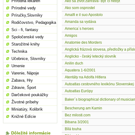
Prírodná lekáreň
Ako sa život zahráva- Byť či nebyť
Prírodné vedy
Ako som osprostel
Amalfi e il suo Apostolo
Príručky,Slovníky
Amanda sa vydáva
Rodičovstvo, Pedagogika
America´s heroes
Sci - fi, fantasy
Amigos
Spoločenské vedy
Anatomie des Morders
Starožitné knihy
Anglická frázová slovesa, předložky a přís
Technika
Anglicko - český letecký slovník
Učebnice, Slovníky
Anilin duch
Umenie
Aquatera 1-6/2001
Varenie, Nápoje
Atentáty na Adolfa Hitlera
Zabava, Hry
Autoatlas cestovného lexikónu Slovenskej 
Zdravie, Šport
Autoatlas Európy
Darčekové poukážky
Baker´s biographical dictionary of musician
Životné príbehy
Bescherung am Kamin
Miniatúry, Kolibrík
Bez milosti.com
Knižné Edície
Bibana 3/2001
Bílá touha
Dôležité informácie