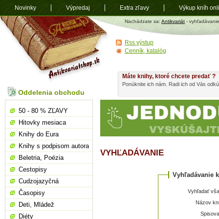
Novinky
Výpredaj
Extra zľavy
Výkup kníh onl
Antikvariát
Nachádzate sa:
Antikvariát
- vyhľadávani
shop.sk
Rss výstup
Cenník, katalóg
Máte knihy, ktoré chcete predať ?
Ponúknite ich nám. Radi ich od Vás odkú
Oddelenia obchodu
50 - 80 % ZĽAVY
Hitovky mesiaca
Knihy do Eura
Knihy s podpisom autora
VYHĽADÁVANIE
Beletria, Poézia
Cestopisy
Vyhľadávanie k
Cudzojazyčná
Vyhľadať vša
Časopisy
Názov kni
Deti, Mládež
Spisova
Diéty