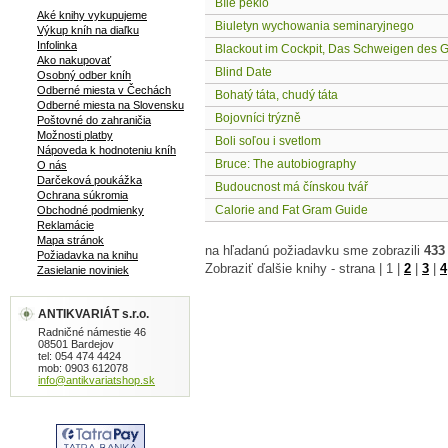
Bílé peklo
Aké knihy vykupujeme
Biuletyn wychowania seminaryjnego
Výkup kníh na diaľku
Infolinka
Blackout im Cockpit, Das Schweigen des Gluc
Ako nakupovať
Blind Date
Osobný odber kníh
Odberné miesta v Čechách
Bohatý táta, chudý táta
Odberné miesta na Slovensku
Bojovníci trýzně
Poštovné do zahraničia
Možnosti platby
Boli soľou i svetlom
Nápoveda k hodnoteniu kníh
Bruce: The autobiography
O nás
Darčeková poukážka
Budoucnost má čínskou tvář
Ochrana súkromia
Calorie and Fat Gram Guide
Obchodné podmienky
Reklamácie
Mapa stránok
na hľadanú požiadavku sme zobrazili
433
Požiadavka na knihu
Zobraziť ďalšie knihy - strana |
1
|
2
|
3
|
4
Zasielanie noviniek
ANTIKVARIÁT s.r.o.
Radničné námestie 46
08501 Bardejov
tel: 054 474 4424
mob: 0903 612078
info@antikvariatshop.sk