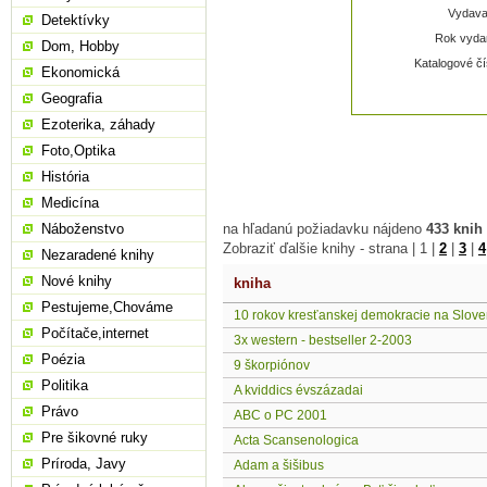
Vydavat
Detektívky
Rok vydan
Dom, Hobby
Katalogové čí
Ekonomická
Geografia
Ezoterika, záhady
Foto,Optika
História
Medicína
Náboženstvo
na hľadanú požiadavku nájdeno
433 knih
Zobraziť ďalšie knihy - strana |
1
|
2
|
3
|
4
Nezaradené knihy
Nové knihy
kniha
Pestujeme,Chováme
10 rokov kresťanskej demokracie na Slov
Počítače,internet
3x western - bestseller 2-2003
Poézia
9 škorpiónov
Politika
A kviddics évszázadai
Právo
ABC o PC 2001
Pre šikovné ruky
Acta Scansenologica
Príroda, Javy
Adam a šišibus