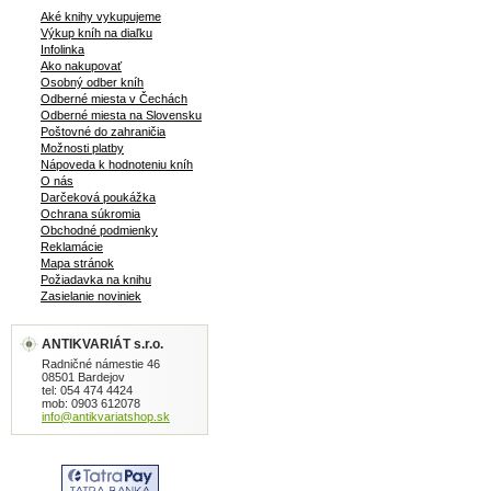
Aké knihy vykupujeme
Výkup kníh na diaľku
Infolinka
Ako nakupovať
Osobný odber kníh
Odberné miesta v Čechách
Odberné miesta na Slovensku
Poštovné do zahraničia
Možnosti platby
Nápoveda k hodnoteniu kníh
O nás
Darčeková poukážka
Ochrana súkromia
Obchodné podmienky
Reklamácie
Mapa stránok
Požiadavka na knihu
Zasielanie noviniek
ANTIKVARIÁT s.r.o.
Radničné námestie 46
08501 Bardejov
tel: 054 474 4424
mob: 0903 612078
info@antikvariatshop.sk