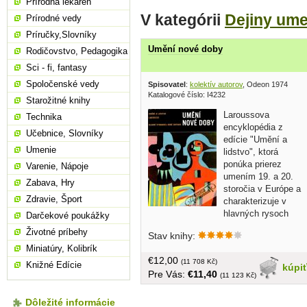
Prírodná lekáreň
V kategórii
Dejiny ume
Prírodné vedy
Príručky,Slovníky
Umění nové doby
Rodičovstvo, Pedagogika
Sci - fi, fantasy
Spoločenské vedy
Spisovatel
:
kolektív autorov
, Odeon 1974
Katalogové číslo: I4232
Starožitné knihy
Laroussova
Technika
encyklopédia z
Učebnice, Slovníky
edície "Umění a
Umenie
lidstvo", ktorá
ponúka prierez
Varenie, Nápoje
umením 19. a 20.
Zabava, Hry
storočia v Európe a
Zdravie, Šport
charakterizuje v
hlavných rysoch
Darčekové poukážky
výtvarnú produkciu Blízkeho a
Životné príbehy
Stav knihy:
Ďalekého východu v dobe od 15.
Miniatúry, Kolibrík
storočia až po dobu modernú. Doplnené
€12,00
1172 čb a 50 farebnými reprodukciami...
(11 708 Kč)
Knižné Edície
kúpi
Pre Vás:
€11,40
veľký formát, obal, v češtine, tvrdá
(11 123 Kč)
väzba, 473 strán, kniha v kartónovom
púzdre
Dôležité informácie