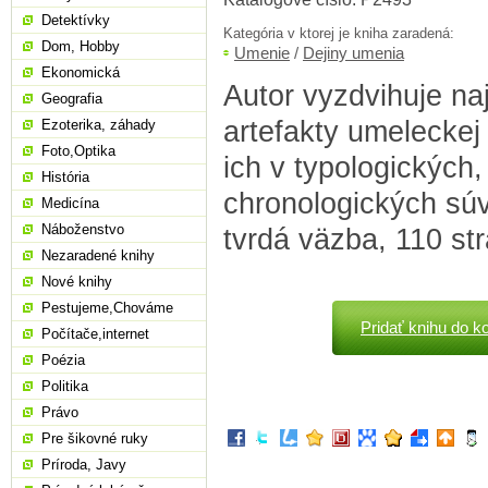
Detektívky
Kategória v ktorej je kniha zaradená:
Dom, Hobby
Umenie
/
Dejiny umenia
Ekonomická
Autor vyzdvihuje na
Geografia
artefakty umeleckej
Ezoterika, záhady
Foto,Optika
ich v typologických
História
chronologických súvi
Medicína
Náboženstvo
tvrdá väzba, 110 st
Nezaradené knihy
Nové knihy
Pestujeme,Chováme
Pridať knihu do k
Počítače,internet
Poézia
Politika
Právo
Pre šikovné ruky
Príroda, Javy