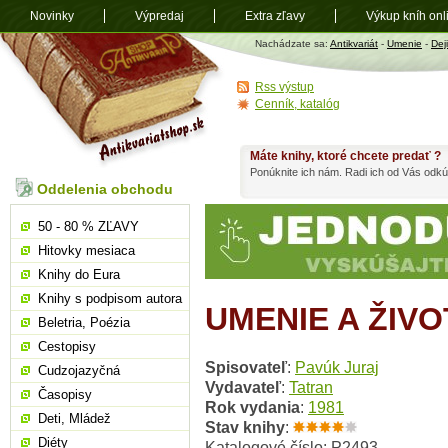
Novinky
Výpredaj
Extra zľavy
Výkup kníh onl
Antikvariát
Nachádzate sa:
Antikvariát
-
Umenie
-
Dej
shop.sk
Rss výstup
Cenník, katalóg
Máte knihy, ktoré chcete predať ?
Ponúknite ich nám. Radi ich od Vás odkú
Oddelenia obchodu
50 - 80 % ZĽAVY
Hitovky mesiaca
Knihy do Eura
Knihy s podpisom autora
UMENIE A ŽIV
Beletria, Poézia
Cestopisy
Spisovateľ
:
Pavúk Juraj
Cudzojazyčná
Vydavateľ
:
Tatran
Časopisy
Rok vydania
:
1981
Deti, Mládež
Stav knihy
:
Diéty
Katalogové číslo: P2493