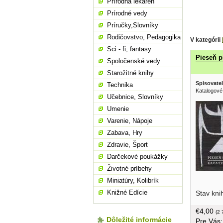
Prírodná lekáreň
Prírodné vedy
Príručky,Slovníky
Rodičovstvo, Pedagogika
V kategórii
Sci - fi, fantasy
Pieseň p
Spoločenské vedy
Starožitné knihy
Spisovatel
Technika
Katalogové
Učebnice, Slovníky
Umenie
Varenie, Nápoje
Zabava, Hry
Zdravie, Šport
Darčekové poukážky
Životné príbehy
Miniatúry, Kolibrík
Bardejov
Knižné Edície
Stav kni
€4,00
(2 
Dôležité informácie
Pre Vás