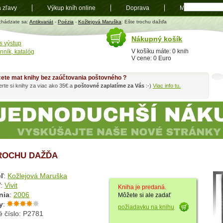
a zľavy
Výkup kníh online
Doprava
Mapa
t
chádzate sa:
Antikvariát
-
Poézia
-
Kožlejová Maruška
: Ešte trochu dažďa
Nákupný košík
s výstup
V košíku máte: 0 knih
nník, katalóg
V cene: 0 Euro
ete mat knihy bez zaúčtovania poštovného ?
rte si knihy za viac ako 35€ a
poštovné zaplatíme za Vás
:-)
Viac info tu.
ROCHU DAŽĎA
ľ
:
Kožlejová Maruška
ľ
:
Vivit
Kniha je predaná.
nia
:
2006
Môžete si ale zadať
y
:
požiadavku na knihu
é číslo: P2781