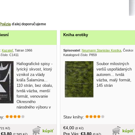
Poézia
ďalej doporučujeme
iesní
Kniha erotiky
:
Kazateľ
, Tatran 1966
Spisovatel
:
Neumann Stanislav Kostka
, Českos
 číslo: C1411
Katalogové číslo: P859
Hafiografické spisy -
Soubor milostných
lyrický skvost, ktorý
veršů uspořádaných
vznikol za vlády
autorem... tvrdá
kráľa Šalamúna...
väzba, malý formát,
110 strán, bez obalu,
145 strán
tvrdá väzba, menší
formát, venovanie
Okresného
národného výboru v
e za prednes poézie
hy:
Stav knihy:
€4,00
721 Kč)
(0 Kč)
kúpiť
kúpiť
:
€3,80
Pre Vás:
€3,80
(2 585 Kč)
(0 Kč)