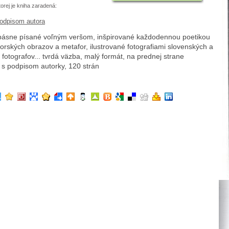
torej je kniha zaradená:
podpisom autora
ásne písané voľným veršom, inšpirované každodennou poetikou
orských obrazov a metafor, ilustrované fotografiami slovenských a
 fotografov... tvrdá väzba, malý formát, na prednej strane
 s podpisom autorky, 120 strán