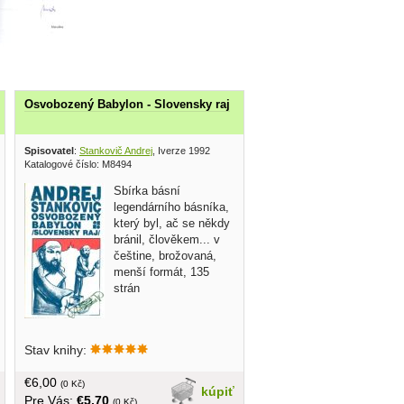
Osvobozený Babylon - Slovensky raj
lovenský spisovatel 1985
Spisovatel
:
Stankovič Andrej
, Iverze 1992
Katalogové číslo: M8494
Sbírka básní
legendárního básníka,
který byl, ač se někdy
bránil, člověkem... v
češtine, brožovaná,
menší formát, 135
strán
Stav knihy:
€6,00
(0 Kč)
kúpiť
Pre Vás:
€5,70
(0 Kč)