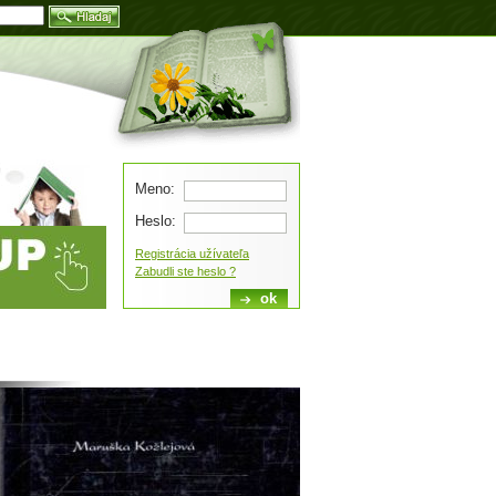
Blog
Meno:
Heslo:
Registrácia užívateľa
Zabudli ste heslo ?