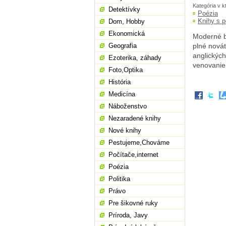
Kategória v k
Detektívky
Poézia
Knihy s 
Dom, Hobby
Ekonomická
Moderné b
Geografia
plné novát
anglických
Ezoterika, záhady
venovanie
Foto,Optika
História
Medicína
Náboženstvo
Nezaradené knihy
Nové knihy
Pestujeme,Chováme
Počítače,internet
Poézia
Politika
Právo
Pre šikovné ruky
Príroda, Javy