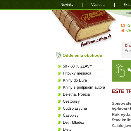
Novinky
Výpredaj
Extr
Antikvariá
Na
shop.sk
Rs
Ce
Chc
Vybe
Oddelenia obchodu
50 - 80 % ZĽAVY
Hitovky mesiaca
Knihy do Eura
Knihy s podpisom autora
EŠTE T
Beletria, Poézia
Cestopisy
Spisovate
Cudzojazyčná
Vydavate
Rok vyda
Časopisy
Stav knih
Deti, Mládež
Katalogov
Diéty