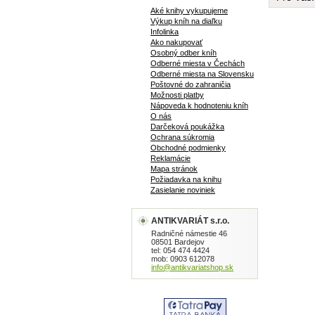
Aké knihy vykupujeme
Výkup kníh na diaľku
Infolinka
Ako nakupovať
Osobný odber kníh
Odberné miesta v Čechách
Odberné miesta na Slovensku
Poštovné do zahraničia
Možnosti platby
Nápoveda k hodnoteniu kníh
O nás
Darčeková poukážka
Ochrana súkromia
Obchodné podmienky
Reklamácie
Mapa stránok
Požiadavka na knihu
Zasielanie noviniek
ANTIKVARIÁT s.r.o.
Radničné námestie 46
08501 Bardejov
tel: 054 474 4424
mob: 0903 612078
info@antikvariatshop.sk