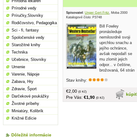
Prírodná lekáreň
Prírodné vedy
Spisovatel
:
Unger Gert Fritz
, Moba 2000
Príručky,Slovníky
Katalogové číslo: P3748
Rodičovstvo, Pedagogika
Bill Fowley
Sci - fi, fantasy
pronásleduje
nemilosrdně svoji
Spoločenské vedy
uprchlou snachu a
Starožitné knihy
jejího ochránce,
Technika
avšak nepodaří se
mu zlomit jejich
Učebnice, Slovníky
odpor... v češtine,
Umenie
brožovaná, 64 strán
Varenie, Nápoje
Stav knihy:
Zabava, Hry
Zdravie, Šport
€2,00
(0 Kč)
kúpi
Darčekové poukážky
Pre Vás:
€1,90
(0 Kč)
Životné príbehy
Miniatúry, Kolibrík
Knižné Edície
Dôležité informácie