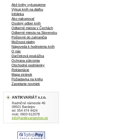
Aké knihy vykupujeme
Výkup kníh na diaľku
Infolinka
Ako nakupovať
Osobný odber kníh
Odberné miesta v Čechách
Odberné miesta na Slovensku
Poštovné do zahraničia
Možnosti platby
Nápoveda k hodnoteniu kníh
O nás
Darčeková poukážka
Ochrana súkromia
Obchodné podmienky
Reklamácie
Mapa stránok
Požiadavka na knihu
Zasielanie noviniek
ANTIKVARIÁT s.r.o.
Radničné námestie 46
08501 Bardejov
tel: 054 474 4424
mob: 0903 612078
info@antikvariatshop.sk