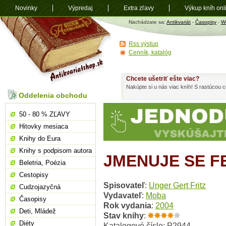
Novinky
Výpredaj
Extra zľavy
Výkup kníh onl
Antikvariát
Nachádzate sa:
Antikvariát
-
Časopisy
-
We
shop.sk
Rss výstup
Cenník, katalóg
Chcete ušetriť ešte viac?
Nakúpte si u nás viac kníh! S rastúcou
Oddelenia obchodu
50 - 80 % ZĽAVY
Hitovky mesiaca
Knihy do Eura
Knihy s podpisom autora
JMENUJE SE F
Beletria, Poézia
Cestopisy
Spisovateľ
:
Unger Gert Fritz
Cudzojazyčná
Vydavateľ
:
Moba
Časopisy
Rok vydania
:
2004
Deti, Mládež
Stav knihy
:
Diéty
Katalogové číslo: P2944