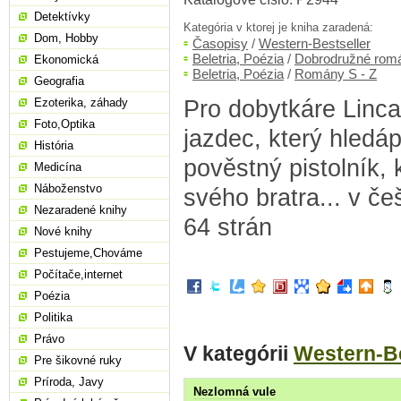
Detektívky
Kategória v ktorej je kniha zaradená:
Dom, Hobby
Časopisy
/
Western-Bestseller
Beletria, Poézia
/
Dobrodružné rom
Ekonomická
Beletria, Poézia
/
Romány S - Z
Geografia
Pro dobytkáre Linca 
Ezoterika, záhady
Foto,Optika
jazdec, který hledáp
História
pověstný pistolník, 
Medicína
Náboženstvo
svého bratra... v če
Nezaradené knihy
64 strán
Nové knihy
Pestujeme,Chováme
Počítače,internet
Poézia
Politika
Právo
V kategórii
Western-Be
Pre šikovné ruky
Príroda, Javy
Nezlomná vule