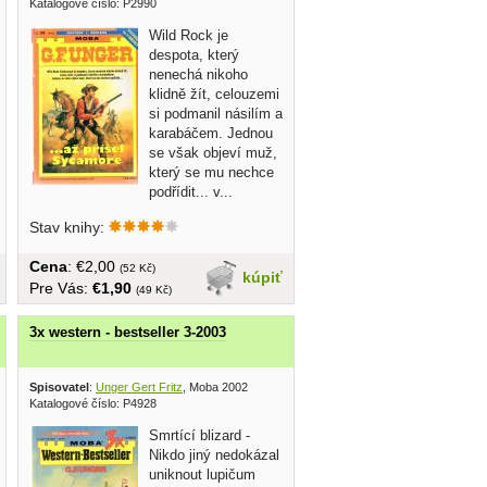
Katalogové číslo: P2990
Wild Rock je
despota, který
nenechá nikoho
klidně žít, celouzemi
si podmanil násilím a
karabáčem. Jednou
se však objeví muž,
který se mu nechce
podřídit... v...
Stav knihy:
Cena
: €2,00
(52 Kč)
kúpiť
Pre Vás:
€1,90
(49 Kč)
3x western - bestseller 3-2003
Spisovatel
:
Unger Gert Fritz
, Moba 2002
Katalogové číslo: P4928
Smrtící blizard -
Nikdo jiný nedokázal
uniknout lupičum