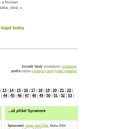
en a human
äzba, obal, v
kúpiť knihu
Zoradiť tituly
vzostupne |
zostupne
podľa
názvu |
autora
|
ceny
|
roku vydania
|
13
|
14
|
15
|
16
|
17
|
18
|
19
|
20
|
21
|
22
|
|
44
|
45
|
46
|
47
|
48
|
49
|
50
|
51
|
52
|
53
|
...až přišel Sycamore
Spisovatel
:
Unger Gert Fritz
, Moba 2004