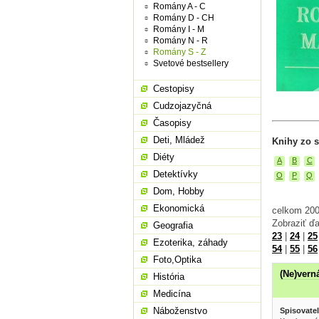
Romány A - C
Romány D - CH
Romány I - M
Romány N - R
Romány S - Z
Svetové bestsellery
Cestopisy
Cudzojazyčná
Časopisy
Deti, Mládež
Knihy zo s
Diéty
A
B
C
Detektívky
O
P
Q
Dom, Hobby
Ekonomická
celkom 200
Zobraziť ďa
Geografia
23
|
24
|
25
Ezoterika, záhady
54
|
55
|
56
Foto,Optika
(Ne)vern
História
Medicína
Náboženstvo
Spisovatel