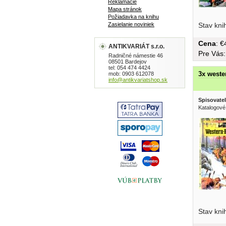
Reklamácie
Mapa stránok
Požiadavka na knihu
Zasielanie noviniek
Stav kni
Cena
: 
ANTIKVARIÁT s.r.o.
Pre Vás
Radničné námestie 46
08501 Bardejov
tel: 054 474 4424
3x wester
mob: 0903 612078
info@antikvariatshop.sk
Spisovatel
Katalogové
nechápal,
Stav kni