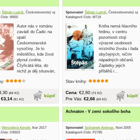
:
Štěpán Ludvík
, Československý spisovatel 1988
Spisovatel
:
Štěpán Ludvík
, Československý spi
číslo: I8955
Katalogové číslo: M718
Autor nás v románu
Kniha nemá hlavního
zavádí do Čadic na
hrdinu, v centru
upatí
pozornosti stojí
Českomoravské
výrazné osobnosti
vysočiny. Je to
místního života i řada
městěčko, kde život
obyčejných, ničím
plynul zvolna.
nápadných občanů.
Čťyřicátá léta, do
Zápletky jejich
nichž je děj situován,
příběhů i...
hy:
Stav knihy:
€3,30
Cena
: €2,80
(86 Kč)
(73 Kč)
kúpiť
kúpiť
:
€3,14
Pre Vás:
€2,66
(81 Kč)
(69 Kč)
Achnaton - V zemi sokolího boha
:
Wenzelová Kerstin
, Ikar 2017
Spisovatel
:
Schramek Andreas
, Noxi 2005
 číslo: O9503
Katalogové číslo: P2785