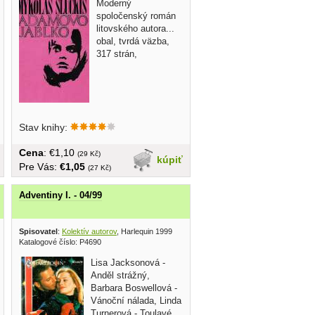
Moderný
spoločenský román
litovského autora...
obal, tvrdá väzba,
317 strán,
Stav knihy:
Cena
: €1,10
(29 Kč)
kúpiť
Pre Vás:
€1,05
(27 Kč)
Adventiny I. - 04/99
Spisovatel
:
Kolektív autorov
, Harlequin 1999
Katalogové číslo: P4690
Lisa Jacksonová -
Anděl strážný,
Barbara Boswellová -
Vánoční nálada, Linda
Turnerová - Toulavé