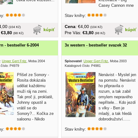
Casey Cannon mne
sprostě připravil o...
hy:
Stav knihy:
€4,00
Cena
: €4,00
(104 Kč)
(104 Kč)
kúpiť
kúpiť
:
€3,80
Pre Vás:
€3,80
(98 Kč)
(98 Kč)
n - bestseller 6-2004
3x western - bestseller svazek 32
:
Unger Gert Fritz
, Moba 2004
Spisovatel
:
Unger Gert Fritz
, Moba 2003
 číslo: P4979
Katalogové číslo: P4981
Přišel ze Sonory -
Nenávist - Myslel jen
Rosita dokázala
na pomstu. Nenávist
udělat každému
ho připravila o
muži ráj na zemi.
rozum, a tak zabil
Tak proč ji, proklatě,
omylem nepravého
Johnny opustil a
nepřítele... Kdo jezdí
vrátil se do
s vlky - Ben je
Sonory?... Kočka ze
mladý, a tak hledá
saloonu - Nikdo
dobrodružství......
...
hy:
Stav knihy: