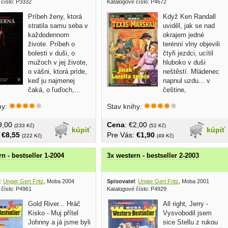
 číslo: P3332
Katalogové číslo: P4672
Príbeh ženy, ktorá
Když Ken Randall
stratila samu seba v
uviděl, jak se nad
každodennom
okrajem jedné
živote. Príbeh o
terénní vlny objevili
bolesti v duši, o
čtyři jezdci, ucítil
mužoch v jej živote,
hluboko v duši
o vášni, ktorá príde,
neštěstí. Mládenec
keď ju najmenej
napnul uzdu... v
čaká, o ľuďoch,...
češtine,
brožovaná,...
hy:
Stav knihy:
€9,00
Cena
: €2,00
(233 Kč)
(52 Kč)
kúpiť
kúpiť
:
€8,55
Pre Vás:
€1,90
(222 Kč)
(49 Kč)
n - bestseller 1-2004
3x western - bestseller 2-2003
:
Unger Gert Fritz
, Moba 2004
Spisovatel
:
Unger Gert Fritz
, Moba 2001
 číslo: P4961
Katalogové číslo: P4929
Gold River... Hráč
All right, Jerry -
Kisko - Muj přítel
Vysvobodil jsem
Johnny a já jsme byli
sice Stellu z rukou