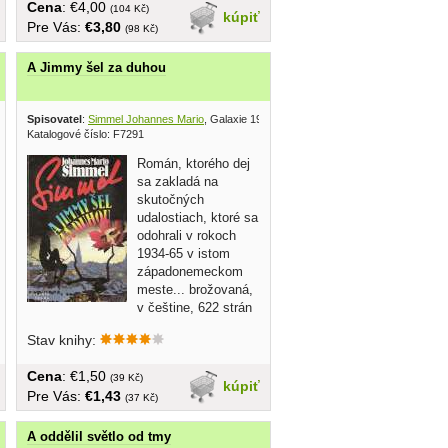
Cena
: €4,00
(104 Kč)
kúpiť
Pre Vás:
€3,80
(98 Kč)
A Jimmy šel za duhou
Spisovatel
:
Simmel Johannes Mario
, Galaxie 1991
Katalogové číslo: F7291
Román, ktorého dej
sa zakladá na
skutočných
udalostiach, ktoré sa
odohrali v rokoch
1934-65 v istom
západonemeckom
meste... brožovaná,
v češtine, 622 strán
Stav knihy:
Cena
: €1,50
(39 Kč)
kúpiť
Pre Vás:
€1,43
(37 Kč)
A oddělil světlo od tmy