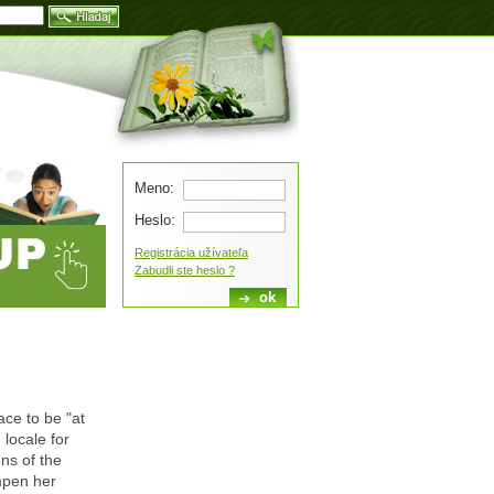
Blog
Meno:
Heslo:
Registrácia užívateľa
Zabudli ste heslo ?
ace to be "at
 locale for
ns of the
mpen her