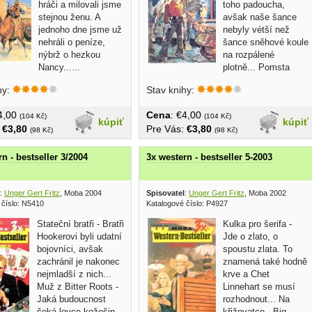
hráči a milovali jsme
toho padoucha,
stejnou ženu. A
avšak naše šance
jednoho dne jsme už
nebyly vétší než
nehráli o peníze,
šance sněhové koule
nýbrž o hezkou
na rozpálené
Nancy......
plotně... Pomsta
bratří...
hy:
Stav knihy:
€4,00
Cena
: €4,00
(104 Kč)
(104 Kč)
kúpiť
kúpiť
:
€3,80
Pre Vás:
€3,80
(98 Kč)
(98 Kč)
n - bestseller 3/2004
3x western - bestseller 5-2003
:
Unger Gert Fritz
, Moba 2004
Spisovatel
:
Unger Gert Fritz
, Moba 2002
 číslo: N5410
Katalogové číslo: P4927
Stateční bratři - Bratři
Kulka pro šerifa -
Hookerovi byli udatní
Jde o zlato, o
bojovníci, avšak
spoustu zlata. To
zachránil je nakonec
znamená také hodně
nejmladší z nich...
krve a Chet
Muž z Bitter Roots -
Linnehart se musí
Jaká budoucnost
rozhodnout... Na
čeká lovce kožešin...
křižovatce - Big