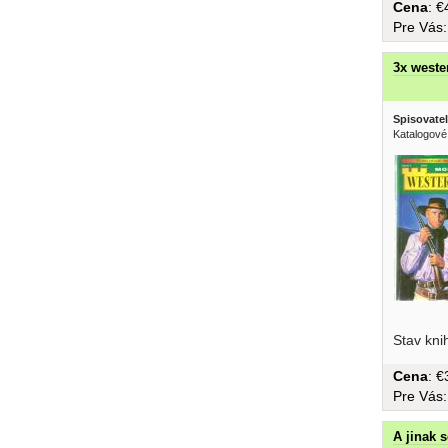
Cena
: 
Pre Vás
3x wester
Spisovatel
Katalogové
Shaneuv 
Stav kni
Cena
: 
Pre Vás
A jinak 