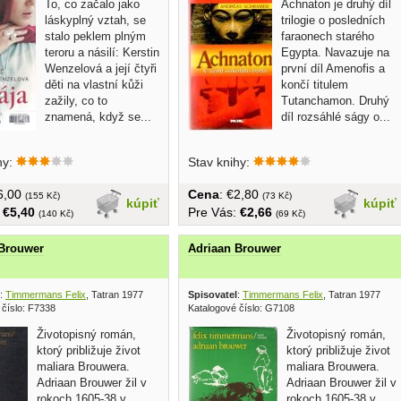
To, co začalo jako
Achnaton je druhý díl
láskyplný vztah, se
trilogie o posledních
stalo peklem plným
faraonech starého
teroru a násilí: Kerstin
Egypta. Navazuje na
Wenzelová a její čtyři
první díl Amenofis a
děti na vlastní kůži
končí titulem
zažily, co to
Tutanchamon. Druhý
znamená, když se...
díl rozsáhlé ságy o...
hy:
Stav knihy:
€6,00
Cena
: €2,80
(155 Kč)
(73 Kč)
kúpiť
kúpiť
:
€5,40
Pre Vás:
€2,66
(140 Kč)
(69 Kč)
 Brouwer
Adriaan Brouwer
:
Timmermans Felix
, Tatran 1977
Spisovatel
:
Timmermans Felix
, Tatran 1977
 číslo: F7338
Katalogové číslo: G7108
Životopisný román,
Životopisný román,
ktorý približuje život
ktorý približuje život
maliara Brouwera.
maliara Brouwera.
Adriaan Brouwer žil v
Adriaan Brouwer žil v
rokoch 1605-38 v
rokoch 1605-38 v