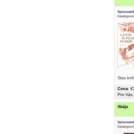
Spisovatel
Katalogové 
vnesla...
Stav kni
Cena
: 
Pre Vás
Abája
Spisovatel
Katalogové