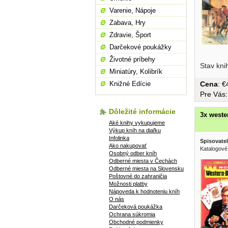
Varenie, Nápoje
Zabava, Hry
Zdravie, Šport
Darčekové poukážky
Životné príbehy
Stav kni
Miniatúry, Kolibrík
Knižné Edície
Cena
: 
Pre Vás
Dôležité informácie
3x wester
Aké knihy vykupujeme
Výkup kníh na diaľku
Infolinka
Spisovatel
Ako nakupovať
Katalogové
Osobný odber kníh
Odberné miesta v Čechách
Odberné miesta na Slovensku
Poštovné do zahraničia
Možnosti platby
Nápoveda k hodnoteniu kníh
O nás
Darčeková poukážka
Ochrana súkromia
Obchodné podmienky