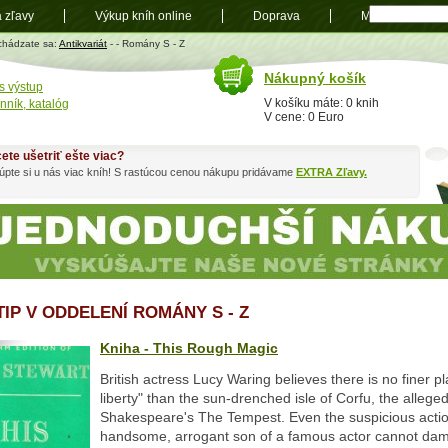
a zľavy
Výkup kníh online
Doprava
Mapa
t
chádzate sa:
Antikvariát
-
- Romány S - Z
Nákupný košík
s výstup
V košíku máte: 0 knih
nník, katalóg
V cene: 0 Euro
ete ušetriť ešte viac?
pte si u nás viac kníh! S rastúcou cenou nákupu pridávame
EXTRA Zľavy.
TIP V ODDELENÍ ROMÁNY S - Z
Kniha - This Rough Magic
British actress Lucy Waring believes there is no finer pl
liberty" than the sun-drenched isle of Corfu, the alleged
Shakespeare's The Tempest. Even the suspicious actio
handsome, arrogant son of a famous actor cannot da