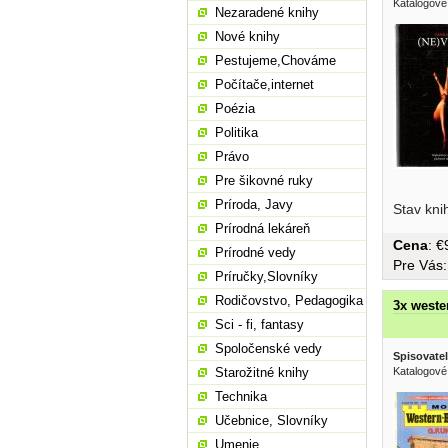
Katalogové
Nezaradené knihy
Nové knihy
Pestujeme,Chováme
Počítače,internet
Poézia
Politika
Právo
Pre šikovné ruky
Príroda, Javy
Stav kni
Prírodná lekáreň
Cena
: 
Prírodné vedy
Pre Vás
Príručky,Slovníky
Rodičovstvo, Pedagogika
3x wester
Sci - fi, fantasy
Spoločenské vedy
Spisovatel
Starožitné knihy
Katalogové
Technika
Učebnice, Slovníky
Umenie