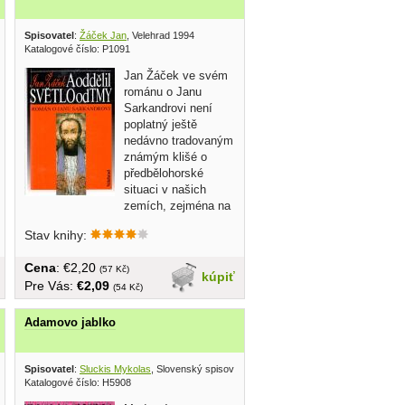
sovatel 1985
Spisovatel
:
Žáček Jan
, Velehrad 1994
Katalogové číslo: P1091
Jan Žáček ve svém
románu o Janu
Sarkandrovi není
poplatný ještě
nedávno tradovaným
známým klišé o
předbělohorské
situaci v našich
zemích, zejména na
Moravě....
Stav knihy:
Cena
: €2,20
(57 Kč)
kúpiť
Pre Vás:
€2,09
(54 Kč)
Adamovo jablko
Spisovatel
:
Sluckis Mykolas
, Slovenský spisovateľ 1972
Katalogové číslo: H5908