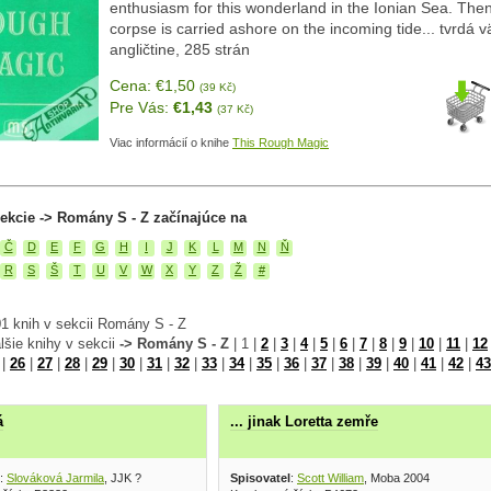
enthusiasm for this wonderland in the Ionian Sea. Th
corpse is carried ashore on the incoming tide... tvrdá v
angličtine, 285 strán
Cena: €1,50
(39 Kč)
Pre Vás:
€1,43
(37 Kč)
Viac informácií o knihe
This Rough Magic
ekcie -> Romány S - Z začínajúce na
Č
D
E
F
G
H
I
J
K
L
M
N
Ň
R
S
Š
T
U
V
W
X
Y
Z
Ž
#
1 knih v sekcii Romány S - Z
lšie knihy v sekcii
-> Romány S - Z
|
1
|
2
|
3
|
4
|
5
|
6
|
7
|
8
|
9
|
10
|
11
|
12
|
26
|
27
|
28
|
29
|
30
|
31
|
32
|
33
|
34
|
35
|
36
|
37
|
38
|
39
|
40
|
41
|
42
|
43
á
... jinak Loretta zemře
:
Slováková Jarmila
, JJK ?
Spisovatel
:
Scott William
, Moba 2004