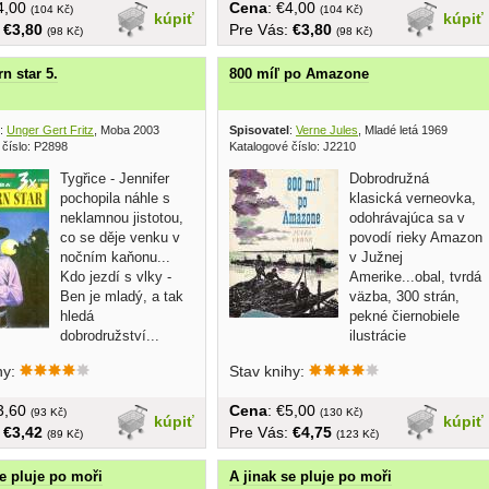
€4,00
Cena
: €4,00
(104 Kč)
(104 Kč)
kúpiť
kúpiť
:
€3,80
Pre Vás:
€3,80
(98 Kč)
(98 Kč)
n star 5.
800 míľ po Amazone
:
Unger Gert Fritz
, Moba 2003
Spisovatel
:
Verne Jules
, Mladé letá 1969
 číslo: P2898
Katalogové číslo: J2210
Tygřice - Jennifer
Dobrodružná
pochopila náhle s
klasická verneovka,
neklamnou jistotou,
odohrávajúca sa v
co se děje venku v
povodí rieky Amazon
nočním kaňonu...
v Južnej
Kdo jezdí s vlky -
Amerike...obal, tvrdá
Ben je mladý, a tak
väzba, 300 strán,
hledá
pekné čiernobiele
dobrodružství...
ilustrácie
džob...
hy:
Stav knihy:
€3,60
Cena
: €5,00
(93 Kč)
(130 Kč)
kúpiť
kúpiť
:
€3,42
Pre Vás:
€4,75
(89 Kč)
(123 Kč)
se pluje po moři
A jinak se pluje po moři