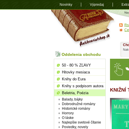
Novinky
Výpredaj
Extr
Antikvariá
Na
shop.sk
Rs
Ce
Chc
Nakú
Oddelenia obchodu
50 - 80 % ZĽAVY
Hitovky mesiaca
Knihy do Eura
Knihy s podpisom autora
KNIŽNÍ 
Beletria, Poézia
Balady, bájky
Dobrodružné romány
Historické romány
Horrory
O láske
Najlepšie svetové čítanie
Poviedky, novely