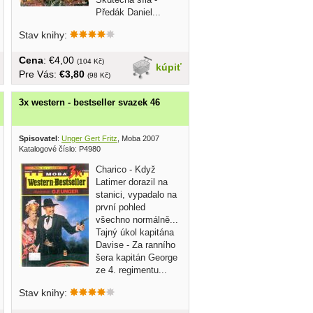
Předák Daniel...
Stav knihy:
Cena
: €4,00
(104 Kč)
kúpiť
Pre Vás:
€3,80
(98 Kč)
3x western - bestseller svazek 46
Spisovatel
:
Unger Gert Fritz
, Moba 2007
Katalogové číslo: P4980
Charico - Když
Latimer dorazil na
stanici, vypadalo na
první pohled
všechno normálně...
Tajný úkol kapitána
Davise - Za ranního
šera kapitán George
ze 4. regimentu...
Stav knihy: