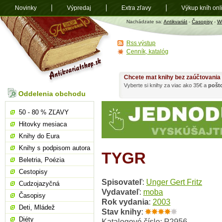
Novinky
Výpredaj
Extra zľavy
Výkup kníh onl
Antikvariát
Nachádzate sa:
Antikvariát
-
Časopisy
-
We
shop.sk
Rss výstup
Cenník, katalóg
Chcete mat knihy bez zaúčtovania
Vyberte si knihy za viac ako 35€ a
pošt
Oddelenia obchodu
50 - 80 % ZĽAVY
Hitovky mesiaca
Knihy do Eura
Knihy s podpisom autora
TYGR
Beletria, Poézia
Cestopisy
Spisovateľ
:
Unger Gert Fritz
Cudzojazyčná
Vydavateľ
:
moba
Časopisy
Rok vydania
:
2003
Deti, Mládež
Stav knihy
:
Diéty
Katalogové číslo: P2956