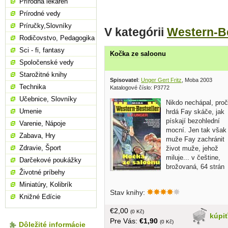
Prírodná lekáreň
Prírodné vedy
Príručky,Slovníky
V kategórii
Western-Be
Rodičovstvo, Pedagogika
Sci - fi, fantasy
Kočka ze saloonu
Spoločenské vedy
Starožitné knihy
Spisovatel
:
Unger Gert Fritz
, Moba 2003
Technika
Katalogové číslo: P3772
Učebnice, Slovníky
Nikdo nechápal, proč
Umenie
hrdá Fay skáče, jak
pískají bezohlední
Varenie, Nápoje
mocní. Jen tak však
Zabava, Hry
muže Fay zachránit
Zdravie, Šport
život muže, jehož
miluje... v češtine,
Darčekové poukážky
brožovaná, 64 strán
Životné príbehy
Miniatúry, Kolibrík
Stav knihy:
Knižné Edície
€2,00
(0 Kč)
kúpi
Pre Vás:
€1,90
(0 Kč)
Dôležité informácie