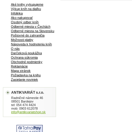
Aké knihy vykupujeme
Výkup kníh na diaľku
Infolinka
Ako nakupovať
Osobný odber kníh
Odberné miesta v Čechách
Odberné miesta na Slovensku
Poštovné do zahraničia
Možnosti platby
Nápoveda k hodnoteniu kníh
O nás
Darčeková poukážka
Ochrana súkromia
Obchodné podmienky
Reklamácie
Mapa stránok
Požiadavka na knihu
Zasielanie noviniek
ANTIKVARIÁT s.r.o.
Radničné námestie 46
08501 Bardejov
tel: 054 474 4424
mob: 0903 612078
info@antikvariatshop.sk