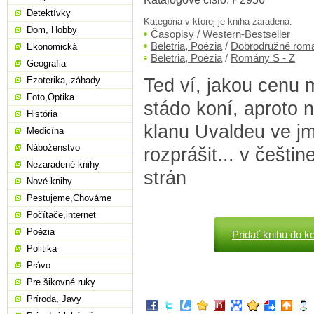
Detektívky
Kategória v ktorej je kniha zaradená:
Dom, Hobby
Časopisy
/
Western-Bestseller
Beletria, Poézia
/
Dobrodružné rom
Ekonomická
Beletria, Poézia
/
Romány S - Z
Geografia
Ted ví, jakou cenu 
Ezoterika, záhady
Foto,Optika
stádo koní, aproto
História
klanu Uvaldeu ve jm
Medicína
Náboženstvo
rozprášit... v češti
Nezaradené knihy
strán
Nové knihy
Pestujeme,Chováme
Počítače,internet
Poézia
Pridať knihu do k
Politika
Právo
Pre šikovné ruky
Príroda, Javy