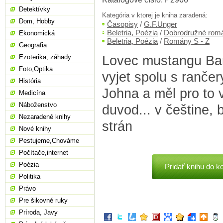
Detektívky
Kategória v ktorej je kniha zaradená:
Dom, Hobby
Časopisy
/
G.F.Unger
Beletria, Poézia
/
Dobrodružné rom
Ekonomická
Beletria, Poézia
/
Romány S - Z
Geografia
Lovec mustangu Bar
Ezoterika, záhady
Foto,Optika
vyjet spolu s rančer
História
Johna a měl pro to 
Medicína
Náboženstvo
duvod... v češtine,
Nezaradené knihy
strán
Nové knihy
Pestujeme,Chováme
Počítače,internet
Poézia
Pridať knihu do k
Politika
Právo
Pre šikovné ruky
Príroda, Javy