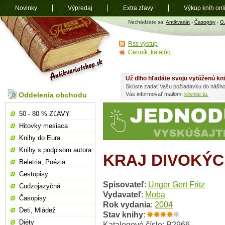
Novinky
Výpredaj
Extra zľavy
Výkup kníh onl
Antikvariát
Nachádzate sa:
Antikvariát
-
Časopisy
-
G
shop.sk
Rss výstup
Cenník, katalóg
Už dlho hľadáte svoju vytúženú kn
Skúste zadať Vašu požiadavku do nášho
Oddelenia obchodu
Vás informovať mailom,
kliknite tu.
50 - 80 % ZĽAVY
Hitovky mesiaca
Knihy do Eura
Knihy s podpisom autora
KRAJ DIVOKÝC
Beletria, Poézia
Cestopisy
Spisovateľ
:
Unger Gert Fritz
Cudzojazyčná
Vydavateľ
:
Moba
Časopisy
Rok vydania
:
2004
Deti, Mládež
Stav knihy
:
Diéty
Katalogové číslo: P2966