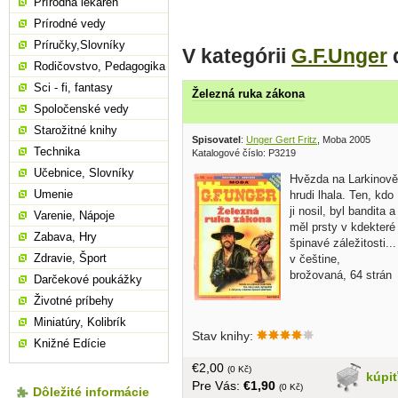
Prírodná lekáreň
Prírodné vedy
Príručky,Slovníky
V kategórii
G.F.Unger
Rodičovstvo, Pedagogika
Sci - fi, fantasy
Železná ruka zákona
Spoločenské vedy
Starožitné knihy
Spisovatel
:
Unger Gert Fritz
, Moba 2005
Technika
Katalogové číslo: P3219
Učebnice, Slovníky
Hvězda na Larkinově
Umenie
hrudi lhala. Ten, kdo
ji nosil, byl bandita a
Varenie, Nápoje
měl prsty v kdekteré
Zabava, Hry
špinavé záležitosti...
Zdravie, Šport
v češtine,
brožovaná, 64 strán
Darčekové poukážky
Životné príbehy
Miniatúry, Kolibrík
Stav knihy:
Knižné Edície
€2,00
(0 Kč)
kúpi
Pre Vás:
€1,90
(0 Kč)
Dôležité informácie