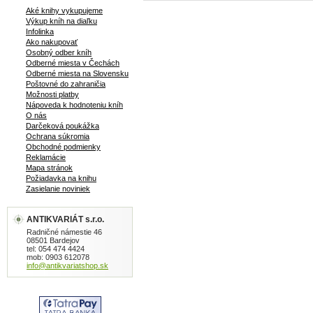
Aké knihy vykupujeme
Výkup kníh na diaľku
Infolinka
Ako nakupovať
Osobný odber kníh
Odberné miesta v Čechách
Odberné miesta na Slovensku
Poštovné do zahraničia
Možnosti platby
Nápoveda k hodnoteniu kníh
O nás
Darčeková poukážka
Ochrana súkromia
Obchodné podmienky
Reklamácie
Mapa stránok
Požiadavka na knihu
Zasielanie noviniek
ANTIKVARIÁT s.r.o.
Radničné námestie 46
08501 Bardejov
tel: 054 474 4424
mob: 0903 612078
info@antikvariatshop.sk