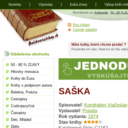
Novinky
Výpredaj
Extra zľavy
Výkup kníh onl
Antikvariát
Nachádzate sa:
Antikvariát
-
50 - 80 % Z
shop.sk
Rss výstup
Cenník, katalóg
Máte knihy, ktoré chcete predať ?
Ponúknite ich nám. Radi ich od Vás odkú
Oddelenia obchodu
50 - 80 % ZĽAVY
Hitovky mesiaca
Knihy do Eura
Knihy s podpisom autora
SAŠKA
Beletria, Poézia
Cestopisy
Spisovateľ
:
Kondratiev Viačeslav
Cudzojazyčná
Vydavateľ
:
Pravda
Časopisy
Rok vydania
:
1974
Deti, Mládež
Stav knihy
:
Diéty
Katalogové číslo: C1162