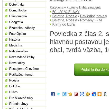
Detektívky
Kategória v ktorej je kniha zaradená:
Dom, Hobby
50 - 80 % ZĽAVY
Beletria, Poézia
/
Poviedky, novely
Ekonomická
Beletria, Poézia
/
Romány I - M
Geografia
Knihy do Eura
Ezoterika, záhady
Poviedka z čias 2. s
Foto,Optika
História
hlavnou postavou je
Medicína
obal, tvrdá väzba, 1
Náboženstvo
Nezaradené knihy
Nové knihy
Pestujeme,Chováme
Pridať knihu do k
Počítače,internet
Poézia
Politika
Právo
Pre šikovné ruky
Príroda, Javy