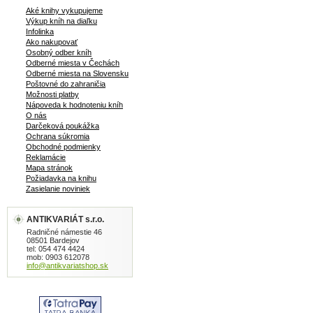
Aké knihy vykupujeme
Výkup kníh na diaľku
Infolinka
Ako nakupovať
Osobný odber kníh
Odberné miesta v Čechách
Odberné miesta na Slovensku
Poštovné do zahraničia
Možnosti platby
Nápoveda k hodnoteniu kníh
O nás
Darčeková poukážka
Ochrana súkromia
Obchodné podmienky
Reklamácie
Mapa stránok
Požiadavka na knihu
Zasielanie noviniek
ANTIKVARIÁT s.r.o.
Radničné námestie 46
08501 Bardejov
tel: 054 474 4424
mob: 0903 612078
info@antikvariatshop.sk