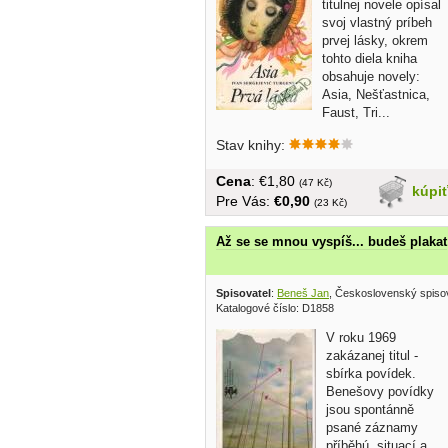
titulnej novele opísal
svoj vlastný príbeh
prvej lásky, okrem
tohto diela kniha
obsahuje novely:
Asia, Nešťastnica,
Faust, Tri...
Stav knihy:
Cena
: €1,80
(47 Kč)
kúpi
Pre Vás:
€0,90
(23 Kč)
Až se se mnou vyspíš... budeš plakat
Spisovatel
:
Beneš Jan
, Československý spiso
Katalogové číslo: D1858
V roku 1969
zakázanej titul -
sbírka povídek.
Benešovy povídky
jsou spontánně
psané záznamy
příběhú, situací a