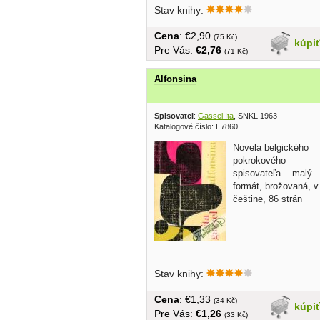
Stav knihy:
Cena
: €2,90
(75 Kč)
kúpi
Pre Vás:
€2,76
(71 Kč)
Alfonsina
Spisovatel
:
Gassel Ita
, SNKL 1963
Katalogové číslo: E7860
Novela belgického
pokrokového
spisovateľa... malý
formát, brožovaná, v
češtine, 86 strán
Stav knihy:
Cena
: €1,33
(34 Kč)
kúpi
Pre Vás:
€1,26
(33 Kč)