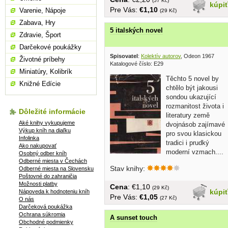
(57 Kč)
kúpi
Pre Vás:
€1,10
Varenie, Nápoje
(29 Kč)
Zabava, Hry
5 italských novel
Zdravie, Šport
Darčekové poukážky
Spisovatel
:
Kolektív autorov
, Odeon 1967
Životné príbehy
Katalogové číslo: E29
Miniatúry, Kolibrík
Těchto 5 novel by
Knižné Edície
chtělo být jakousi
sondou ukazující
rozmanitost života i
Dôležité informácie
literatury země
Aké knihy vykupujeme
dvojnásob zajímavé
Výkup kníh na diaľku
pro svou klasickou
Infolinka
tradici i prudký
Ako nakupovať
moderní vzmach....
Osobný odber kníh
Odberné miesta v Čechách
Stav knihy:
Odberné miesta na Slovensku
Poštovné do zahraničia
Možnosti platby
Cena
: €1,10
(29 Kč)
kúpi
Nápoveda k hodnoteniu kníh
Pre Vás:
€1,05
(27 Kč)
O nás
Darčeková poukážka
Ochrana súkromia
A sunset touch
Obchodné podmienky