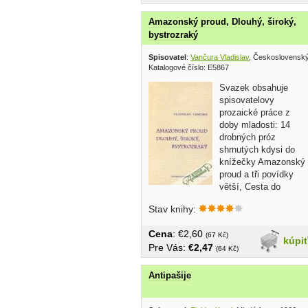
Amazonský proud, Dlouhý, široký,
bystrozraký
Spisovatel
:
Vančura Vladislav
, Československý
Katalogové číslo: E5867
Svazek obsahuje
spisovatelovy
prozaické práce z
doby mladosti: 14
drobných próz
shrnutých kdysi do
knížečky Amazonský
proud a tři povídky
větší, Cesta do
světa,...
Stav knihy:
Cena
: €2,60
(67 Kč)
kúpi
Pre Vás:
€2,47
(64 Kč)
Antipašije