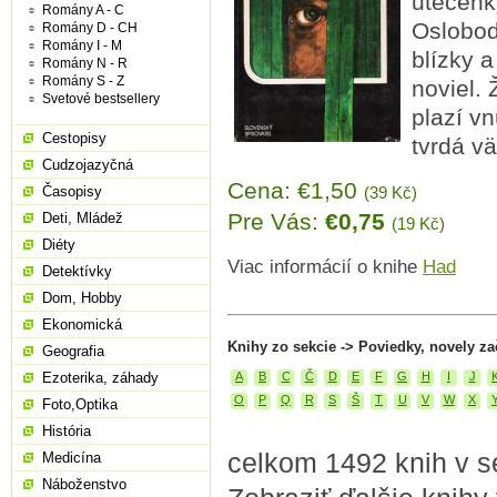
utečenk
Romány A - C
Oslobod
Romány D - CH
Romány I - M
blízky 
Romány N - R
Romány S - Z
noviel.
Svetové bestsellery
plazí vn
Cestopisy
tvrdá v
Cudzojazyčná
Cena: €1,50
Časopisy
(39 Kč)
Pre Vás:
€0,75
Deti, Mládež
(19 Kč)
Diéty
Viac informácií o knihe
Had
Detektívky
Dom, Hobby
Ekonomická
Knihy zo sekcie -> Poviedky, novely za
Geografia
Ezoterika, záhady
A
B
C
Č
D
E
F
G
H
I
J
O
P
Q
R
S
Š
T
U
V
W
X
Foto,Optika
História
celkom 1492 knih v s
Medicína
Náboženstvo