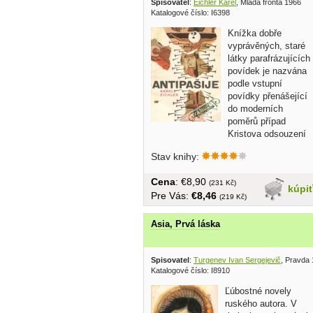
Spisovatel
:
Eichler Karel
, Mladá fronta 1966
Katalogové číslo: I6398
Knížka dobře
vyprávěných, staré
látky parafrázujících
povídek je nazvána
podle vstupní
povídky přenášející
do moderních
poměrů případ
Kristova odsouzení
a...
Stav knihy:
Cena
: €8,90
(231 Kč)
kúpi
Pre Vás:
€8,46
(219 Kč)
Asia, Prvá láska
Spisovatel
:
Turgenev Ivan Sergejevič
, Pravda
Katalogové číslo: I8910
Ľúbostné novely
ruského autora. V