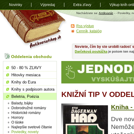
Novinky
Výpredaj
Extra zľavy
Výkup kníh onl
Antikvariát
Nachádzate sa:
Antikvariát
-
- Poviedky, n
shop.sk
Rss výstup
Cenník, katalóg
Neviete, čím by ste urobili radosť
Darčeková poukážka
je potom ten naj
Oddelenia obchodu
50 - 80 % ZĽAVY
Hitovky mesiaca
Knihy do Eura
Knihy s podpisom autora
KNIŽNÍ TIP V ODDE
Beletria, Poézia
Balady, bájky
Kniha -
Dobrodružné romány
Historické romány
Horrory
Dve nov
O láske
Nemôžem
Najlepšie svetové čítanie
Poviedky, novely