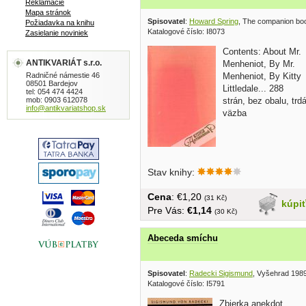
Reklamácie
Mapa stránok
Spisovatel
:
Howard Spring
, The companion bo
Požiadavka na knihu
Katalogové číslo: I8073
Zasielanie noviniek
Contents: About Mr.
ANTIKVARIÁT s.r.o.
Menheniot, By Mr.
Radničné námestie 46
Menheniot, By Kitty
08501 Bardejov
Littledale... 288
tel: 054 474 4424
mob: 0903 612078
strán, bez obalu, trd
info@antikvariatshop.sk
väzba
Stav knihy:
Cena
: €1,20
(31 Kč)
kúpi
Pre Vás:
€1,14
(30 Kč)
Abeceda smíchu
Spisovatel
:
Radecki Sigismund
, Vyšehrad 198
Katalogové číslo: I5791
Zbierka anekdot,