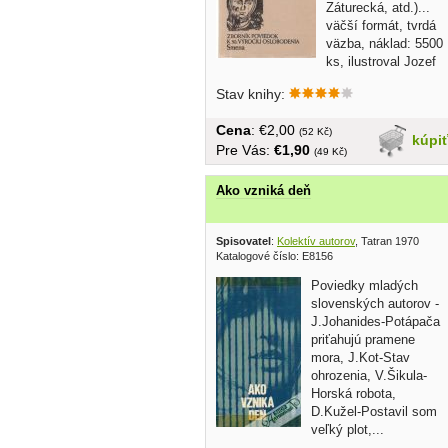
Záturecká, atd.)...
väčší formát, tvrdá
väzba, náklad: 5500
ks, ilustroval Jozef
Cesnak,...
Stav knihy:
Cena
: €2,00
(52 Kč)
kúpi
Pre Vás:
€1,90
(49 Kč)
Ako vzniká deň
Spisovatel
:
Kolektív autorov
, Tatran 1970
Katalogové číslo: E8156
Poviedky mladých
slovenských autorov -
J.Johanides-Potápača
priťahujú pramene
mora, J.Kot-Stav
ohrozenia, V.Šikula-
Horská robota,
D.Kužel-Postavil som
veľký plot,...