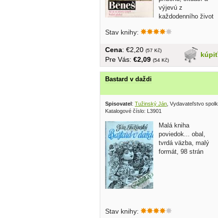
výjevú z
každodenního život
a monology...
Stav knihy:
Cena
: €2,20
(57 Kč)
kúpi
Pre Vás:
€2,09
(54 Kč)
Bastard v daždi
Spisovatel
:
Tužinský Ján
, Vydavateľstvo spol
Katalogové číslo: L3901
Malá kniha
poviedok... obal,
tvrdá väzba, malý
formát, 98 strán
Stav knihy: