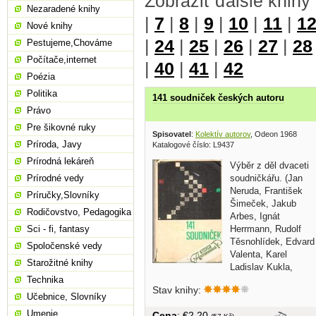
Zobraziť ďalšie knihy
Nezaradené knihy
|
7
|
8
|
9
|
10
|
11
|
1
Nové knihy
|
24
|
25
|
26
|
27
|
28
Pestujeme,Chováme
Počítače,internet
|
40
|
41
|
42
Poézia
Politika
141 soudniček českých autoru
Právo
Pre šikovné ruky
Spisovatel
:
Kolektív autorov
, Odeon 1968
Príroda, Javy
Katalogové číslo: L9437
Prírodná lekáreň
Výběr z děl dvaceti
soudničkářu. (Jan
Prírodné vedy
Neruda, František
Príručky,Slovníky
Šimeček, Jakub
Rodičovstvo, Pedagogika
Arbes, Ignát
Herrmann, Rudolf
Sci - fi, fantasy
Těsnohlídek, Edvard
Spoločenské vedy
Valenta, Karel
Starožitné knihy
Ladislav Kukla,
Jaroslav Hašek,...
Technika
Stav knihy:
Učebnice, Slovníky
Umenie
Cena
: €2,20