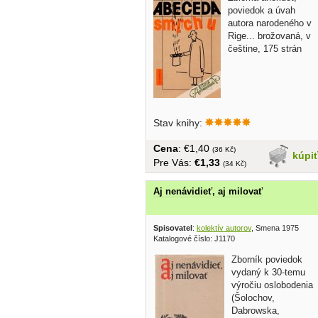
poviedok a úvah
autora narodeného v
Rige... brožovaná, v
češtine, 175 strán
Stav knihy:
Cena
: €1,40
(36 Kč)
kúpi
Pre Vás:
€1,33
(34 Kč)
Aj nenávidieť, aj milovať
Spisovatel
:
kolektív autorov
, Smena 1975
Katalogové číslo: J1170
Zborník poviedok
vydaný k 30-temu
výročiu oslobodenia
(Šolochov,
Dabrowska,