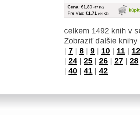
Cena
: €1,80
(47 Kč)
kúpi
Pre Vás:
€1,71
(44 Kč)
celkem 1492 knih v s
Zobraziť ďalšie knihy
|
7
|
8
|
9
|
10
|
11
|
1
|
24
|
25
|
26
|
27
|
28
|
40
|
41
|
42