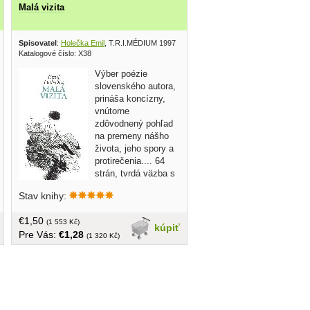
Malá vizita
m 1998
Spisovatel
:
Holečka Emil
, T.R.I.MÉDIUM 1997
Katalogové číslo: X38
Výber poézie
slovenského autora,
prináša koncízny,
vnútorne
zdôvodnený pohľad
na premeny nášho
života, jeho spory a
protirečenia.... 64
strán, tvrdá väzba s
prebalom, nová
Stav knihy:
€1,50
(1 553 Kč)
kúpiť
Pre Vás:
€1,28
(1 320 Kč)