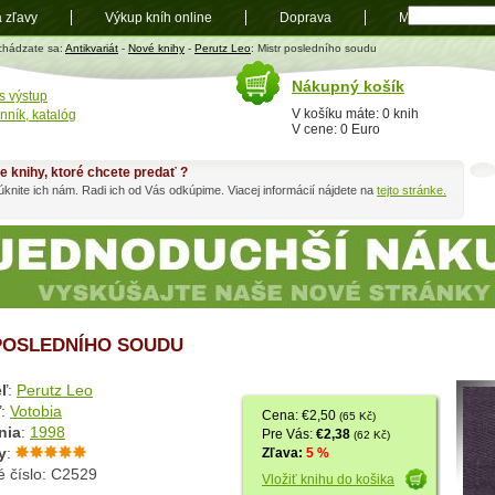
a zľavy
Výkup kníh online
Doprava
Mapa
t
chádzate sa:
Antikvariát
-
Nové knihy
-
Perutz Leo
: Mistr posledního soudu
Nákupný košík
s výstup
V košíku máte: 0 knih
nník, katalóg
V cene: 0 Euro
e knihy, ktoré chcete predať ?
knite ich nám. Radi ich od Vás odkúpime. Viacej informácií nájdete na
tejto stránke.
POSLEDNÍHO SOUDU
ľ
:
Perutz Leo
ľ
:
Votobia
Cena: €2,50
(65 Kč)
nia
:
1998
Pre Vás:
€2,38
(62 Kč)
y
:
Zľava:
5 %
é číslo: C2529
Vložiť knihu do košika