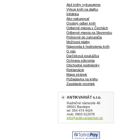
Aké knihy vykupujeme
Výkup kníh na diaľku
Infolinka
Ako nakupovať
Osobný odber kníh
Odberné miesta v Čechách
Odberné miesta na Slovensku
Poštovné do zahraničia
Možnosti platby
Nápoveda k hodnoteniu kníh
O nás
Darčeková poukážka
Ochrana súkromia
Obchodné podmienky
Reklamácie
Mapa stránok
Požiadavka na knihu
Zasielanie noviniek
ANTIKVARIÁT s.r.o.
Radničné námestie 46
08501 Bardejov
tel: 054 474 4424
mob: 0903 612078
info@antikvariatshop.sk