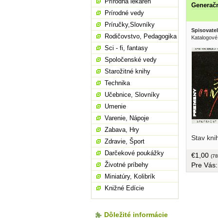
Prírodná lekáreň
Generačn
Prírodné vedy
Príručky,Slovníky
Spisovatel
Rodičovstvo, Pedagogika
Katalogové 
Sci - fi, fantasy
Spoločenské vedy
Starožitné knihy
Technika
Učebnice, Slovníky
Umenie
Varenie, Nápoje
Zabava, Hry
Stav kni
Zdravie, Šport
Darčekové poukážky
€1,00
(78
Pre Vás
Životné príbehy
Miniatúry, Kolibrík
Knižné Edície
Dôležité informácie