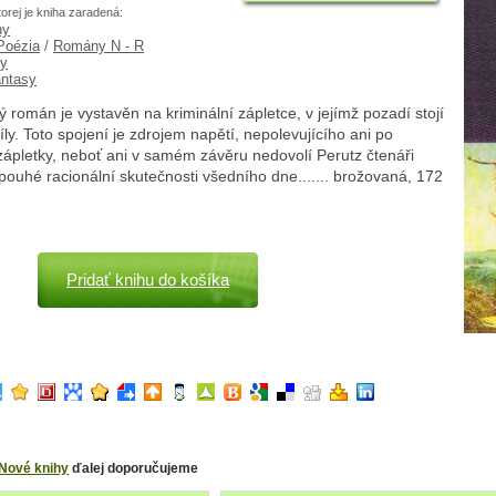
torej je kniha zaradená:
hy
 Poézia
/
Romány N - R
ky
fantasy
ý román je vystavěn na kriminální zápletce, v jejímž pozadí stojí
íly. Toto spojení je zdrojem napětí, nepolevujícího ani po
zápletky, neboť ani v samém závěru nedovolí Perutz čtenáři
pouhé racionální skutečnosti všedního dne....... brožovaná, 172
Pridať knihu do košíka
Nové knihy
ďalej doporučujeme