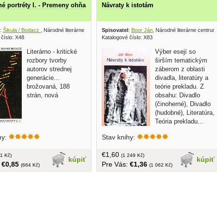
é portréty I. - Premeny ohňa
Návraty k istotám
:
Šikula / Bodacz
, Národné literárne centrum 1997
Spisovatel
:
Boor Ján
, Národné literárne centru
číslo: X48
Katalogové číslo: X83
Literárno - kritické
Výber esejí so
rozbory tvorby
širším tematickým
autorov strednej
záberom z oblasti
generácie...
divadla, literatúry a
brožovaná, 188
teórie prekladu. Z
strán, nová
obsahu: Divadlo
(činoherné), Divadlo
(hudobné), Literatúra,
Teória prekladu...
149 strán, tvrdá
hy:
Stav knihy:
väzba, obal, nová
€1,60
1 Kč)
(1 249 Kč)
kúpiť
kúpiť
:
€0,85
Pre Vás:
€1,36
(664 Kč)
(1 062 Kč)