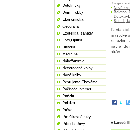
Kategória v k
Detektívky
Nové kni
Beletria,
Dom, Hobby
Detektív
Ekonomická
Sci - fi, 
Geografia
Fantastick
Ezoterika, záhady
mystické s
Foto,Optika
rozuzlení 
návrat do 
História
strán
Medicína
Náboženstvo
Nezaradené knihy
Nové knihy
Pestujeme,Chováme
Počítače,internet
Poézia
Politika
Právo
Pre šikovné ruky
V kategórii
Príroda, Javy