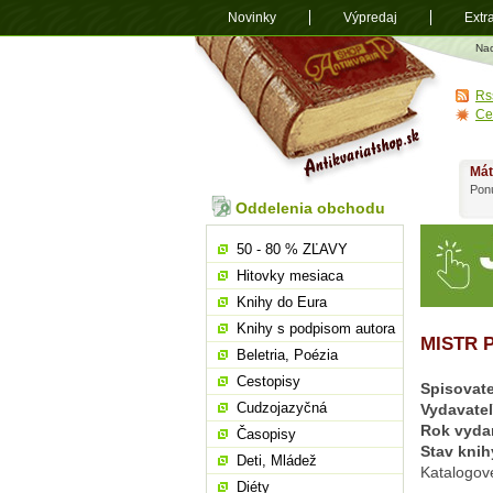
Novinky
Výpredaj
Extr
Antikvariá
Na
shop.sk
Rs
Ce
Mát
Ponú
Oddelenia obchodu
50 - 80 % ZĽAVY
Hitovky mesiaca
Knihy do Eura
Knihy s podpisom autora
MISTR 
Beletria, Poézia
Cestopisy
Spisovate
Cudzojazyčná
Vydavate
Rok vyda
Časopisy
Stav knih
Deti, Mládež
Katalogov
Diéty